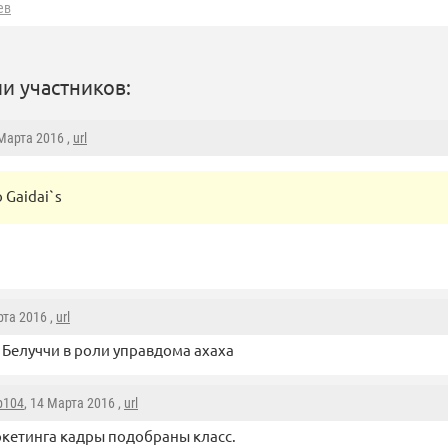
ев
и участников:
 Марта 2016 ,
url
 Gaidai`s
рта 2016 ,
url
Белуччи в роли управдома ахаха
р104
, 14 Марта 2016 ,
url
кетинга кадры подобраны класс.