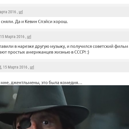
Марта 2016 ,
url
сняли. Да и Кевин Спэйси хорош.
 15 Марта 2016 ,
url
тавили в нарезке другую музыку, и получился советский фильм 
ают простых американцев жизнью в СССР! :)
d
, 15 Марта 2016 ,
url
 мне, джентльмены, это была комедия…