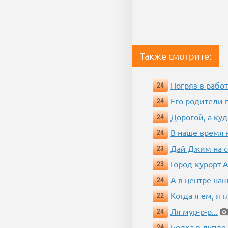
Также смотрите:
Погряз в работ
24
Его родители 
24
Дорогой, а куд
24
В наше время 
24
Дай Джим на с
23
Город-курорт 
23
А в центре наш
24
Когда я ем, я 
22
Ля мур-р-р...
24
Белка в дупле
24