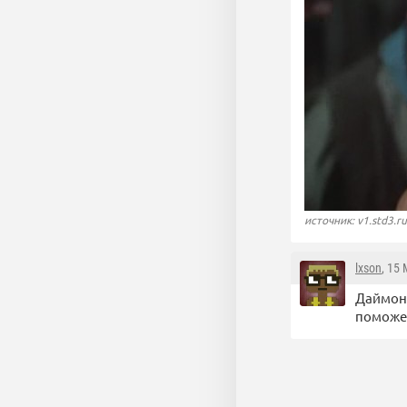
источник: v1.std3.ru
lxson
, 15
Даймонд
поможе