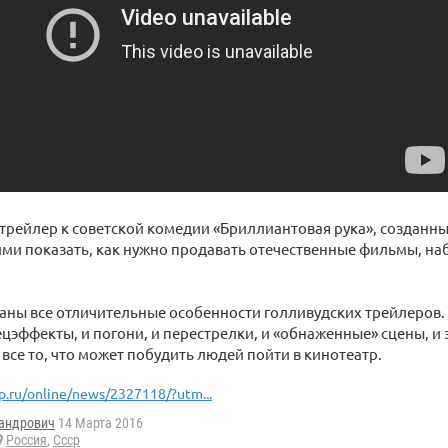
трейлер к советской комедии «Бриллиантовая рука», созданн
ми показать, как нужно продавать отечественные фильмы, на
аны все отличительные особенности голливудских трейлеров.
цэффекты, и погони, и перестрелки, и «обнаженные» сцены, и
ь все то, что может побудить людей пойти в кинотеатр.
p.ru/online/news/2327118/?utm...
андрович
14 Марта 2016
Россия
,
Ссср