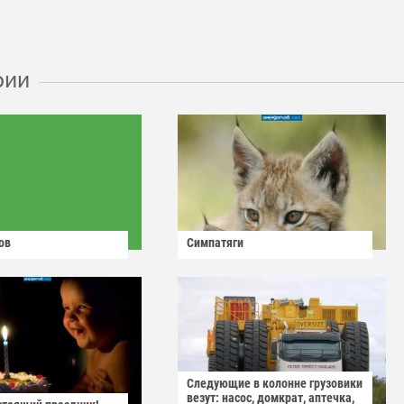
рии
ов
Симпатяги
Следующие в колонне грузовики
везут: насос, домкрат, аптечка,