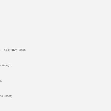
— 56 минут назад
т назад
д
ты назад