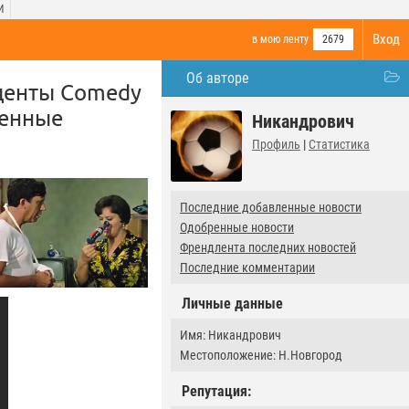
И
Вход
в мою ленту
2679
Об авторе
иденты Comedy
венные
Никандрович
Профиль
|
Статистика
Последние добавленные новости
Одобренные новости
Френдлента последних новостей
Последние комментарии
Личные данные
Имя: Никандрович
Местоположение: Н.Новгород
Репутация: