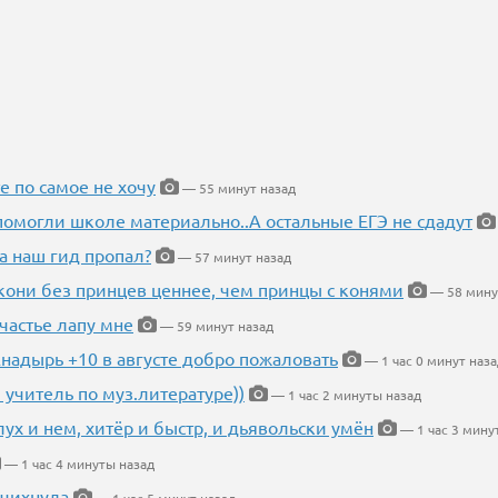
е по самое не хочу
— 55 минут назад
помогли школе материально..А остальные ЕГЭ не сдадут
а наш гид пропал?
— 57 минут назад
кони без принцев ценнее, чем принцы с конями
— 58 мину
частье лапу мне
— 59 минут назад
Анадырь +10 в августе добро пожаловать
— 1 час 0 минут наза
 учитель по муз.литературе))
— 1 час 2 минуты назад
глух и нем, хитёр и быстр, и дьявольски умён
— 1 час 3 мину
— 1 час 4 минуты назад
 чихнула