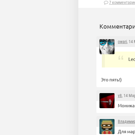
7 комментари
Комментари
owari
, 14
Leo
Это пять!)
v8
, 14 Ма
Моника 
Владими
Для мар