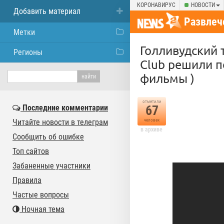
КОРОНАВИРУС
НОВОСТИ
Добавить материал
Развлеч
Метки
Голливудский 
Регионы
Club решили п
фильмы )
отметили
Последние комментарии
67
Читайте новости в телеграм
человек
в архиве
Сообщить об ошибке
Топ сайтов
Забаненные участники
Правила
Частые вопросы
Ночная тема