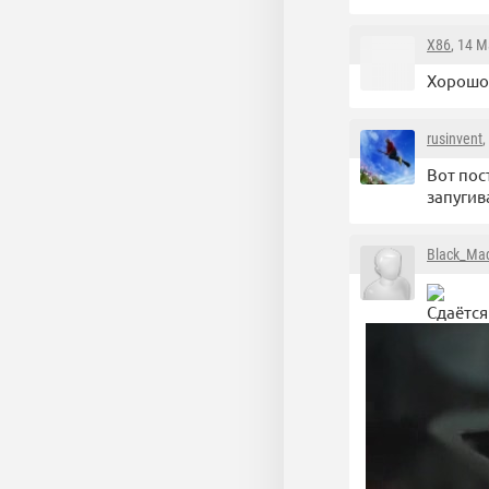
X86
, 14 
Хорошо 
rusinvent
,
Вот пос
запугив
Black_Ma
Сдаётся