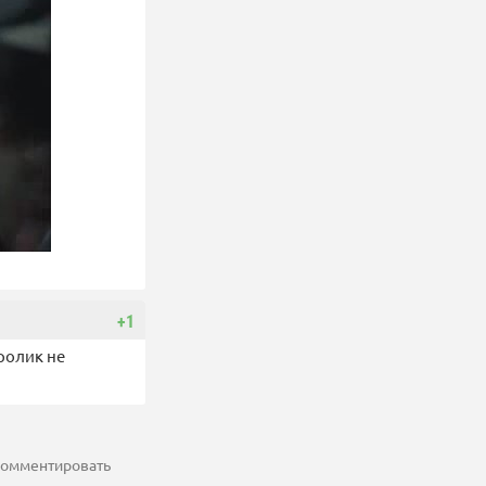
+1
ролик не
 комментировать