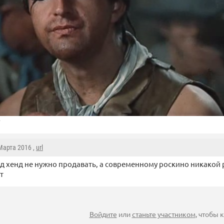
 Марта 2016 ,
url
 хенд не нужно продавать, а современному роскино никакой 
т
Войдите
или
станьте участником
, чтобы