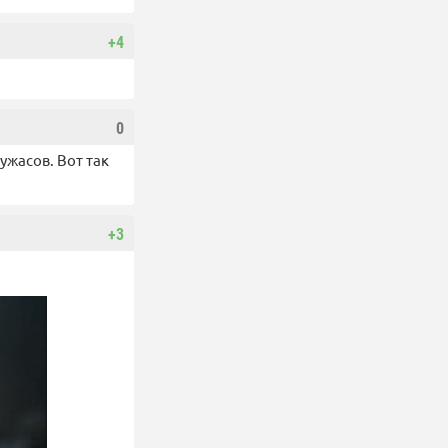
+4
0
ужасов. Вот так
+3