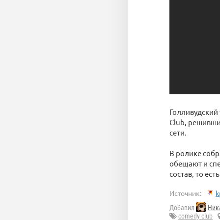
Голливудский 
Club, решивши
сети.
В ролике собр
обещают и спе
состав, то ест
Источник:
k
Добавил
Ник
comedy club