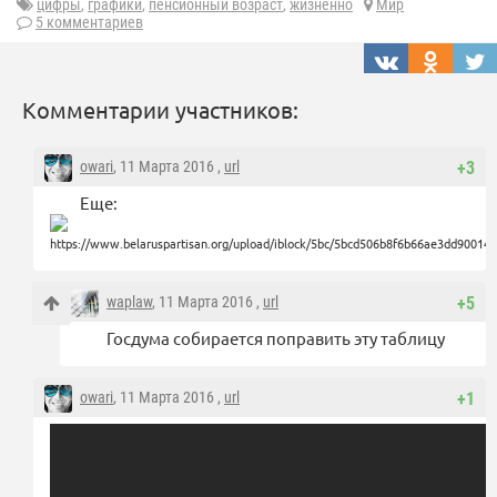
цифры
,
графики
,
пенсионный возраст
,
жизненно
Мир
5 комментариев
Комментарии участников:
owari
, 11 Марта 2016 ,
url
+3
Еще:
waplaw
, 11 Марта 2016 ,
url
+5
Госдума собирается поправить эту таблицу
owari
, 11 Марта 2016 ,
url
+1