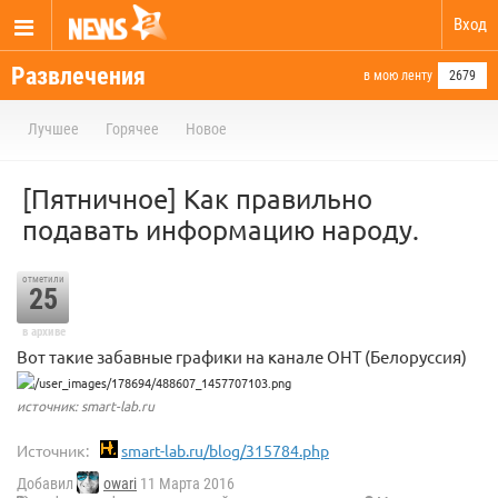
Вход
Развлечения
в мою ленту
2679
Лучшее
Горячее
Новое
[Пятничное] Как правильно
подавать информацию народу.
отметили
25
в архиве
Вот такие забавные графики на канале ОНТ (Белоруссия)
источник: smart-lab.ru
Источник:
smart-lab.ru/blog/315784.php
Добавил
owari
11 Марта 2016