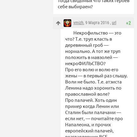
тогда свидомых что таких героев
себе выбираем?
vmizh
, 9 Марта 2016 ,
url
+2
Некрофильство — это
что? Т.е. труп класть в
деревянный гроб —
нормально. А тот же труп
положить в мавзолей —
некроФИЛЬСТВО?
Про его волю и волю его
жены — в первый раз слышу.
Воли не было. Т.е. атэиста
Ленина надо хоронить по
православной воле?
Про палачей. Хоть один
пример когда Ленин или
Сталин были палачами —
если нет, — почитайте про
Напалеона, и прочих
европейский палачей,
возглавлявших ВСЕ