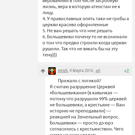
верованиям в том числе загробную
жизнь, вера в которую атеистам не к
лицу.
4. У православных опять таки не гробы а
церкви красиво оформленные
5. Не вам решать что мне решать
6. Большевики почему-то не всоминали
о том что предки строили когда церкви
рушили. Так что не вякать бы на эту
тему)))
vmizh
, 9 Марта 2016 ,
url
+2
Прижало с логикой?
Я считаю разрушение Церквей
«большевиками» (в кавычках —
потому что разрушили 99% церквей
не большевики, а крестьяне — Вам
историю не преподавали) —
реакцией на Земельный вопрос.
Большевики — просто дэ юрэ
согласились с крестьянством. Чего
никто не смог сделать.