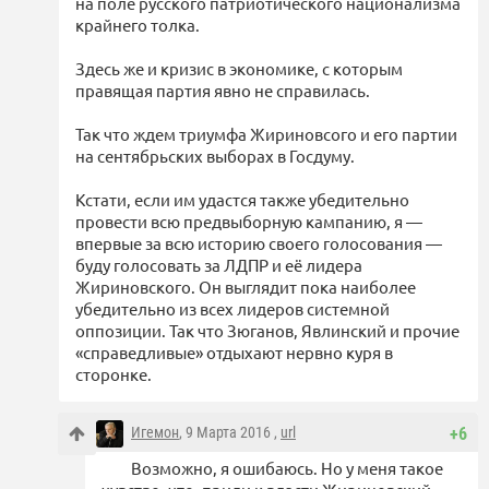
на поле русского патриотического национализма
крайнего толка.
Здесь же и кризис в экономике, с которым
правящая партия явно не справилась.
Так что ждем триумфа Жириновсого и его партии
на сентябрьских выборах в Госдуму.
Кстати, если им удастся также убедительно
провести всю предвыборную кампанию, я —
впервые за всю историю своего голосования —
буду голосовать за ЛДПР и её лидера
Жириновского. Он выглядит пока наиболее
убедительно из всех лидеров системной
оппозиции. Так что Зюганов, Явлинский и прочие
«справедливые» отдыхают нервно куря в
сторонке.
Игемон
, 9 Марта 2016 ,
url
+6
Возможно, я ошибаюсь. Но у меня такое