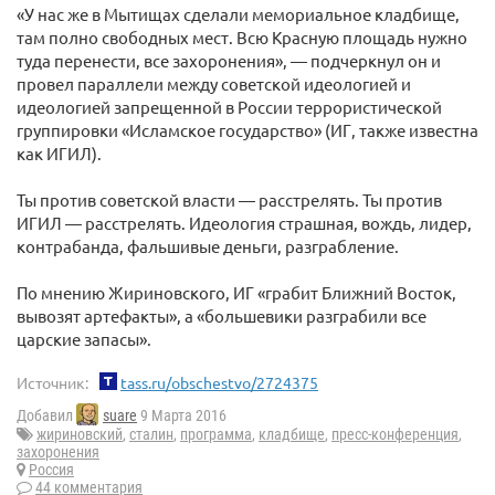
«У нас же в Мытищах сделали мемориальное кладбище,
там полно свободных мест. Всю Красную площадь нужно
туда перенести, все захоронения», — подчеркнул он и
провел параллели между советской идеологией и
идеологией запрещенной в России террористической
группировки «Исламское государство» (ИГ, также известна
как ИГИЛ).
Ты против советской власти — расстрелять. Ты против
ИГИЛ — расстрелять. Идеология страшная, вождь, лидер,
контрабанда, фальшивые деньги, разграбление.
По мнению Жириновского, ИГ «грабит Ближний Восток,
вывозят артефакты», а «большевики разграбили все
царские запасы».
Источник:
tass.ru/obschestvo/2724375
Добавил
suare
9 Марта 2016
жириновский
,
сталин
,
программа
,
кладбище
,
пресс-конференция
,
захоронения
Россия
44 комментария