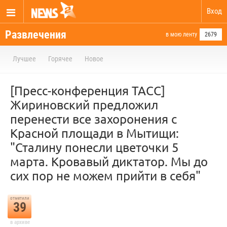
Вход
Развлечения
в мою ленту
2679
Лучшее
Горячее
Новое
[Пресс-конференция ТАСС]
Жириновский предложил
перенести все захоронения с
Красной площади в Мытищи:
"Сталину понесли цветочки 5
марта. Кровавый диктатор. Мы до
сих пор не можем прийти в себя"
отметили
39
в архиве