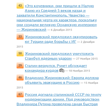
«Это кочевники, они пришли в Малую
43
Азию из Средней 5 веков назад и
захватили Константинополь. Чванство —
национальная черта их характера, поскольку
они создали великую Османскую империю»
— Жириновский
— 6 Декабря 2015
Жириновский предложил оккупировать
33
юг Турции ради борьбы с ИГ
— 2 Декабря
2015
Жириновский предложил уничтожить
50
Стамбул ядерным ударом
— 27 Ноября 2015
Сталин вернулся. Рунет обсуждает
29
командира курдов
— 18 Ноября 2015
2
Владимир Жириновский: Европа должна
46
объявить эвакуацию в Россию
— 15 Ноября
2015
Россия догнала сталинский СССР по темпу
67
модернизации армии. Под руководством
Владимира Путина проведена самая быстрая