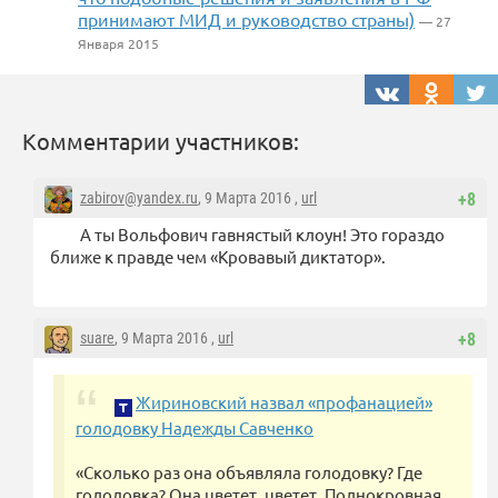
принимают МИД и руководство страны)
— 27
Января 2015
Комментарии участников:
zabirov@yandex.ru
, 9 Марта 2016 ,
url
+8
А ты Вольфович гавнястый клоун! Это гораздо
ближе к правде чем «Кровавый диктатор».
suare
, 9 Марта 2016 ,
url
+8
Жириновский назвал «профанацией»
голодовку Надежды Савченко
«Сколько раз она объявляла голодовку? Где
голодовка? Она цветет, цветет. Полнокровная,