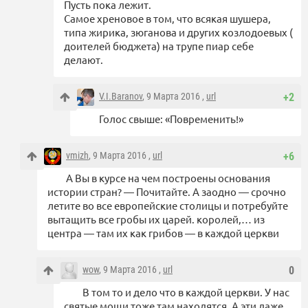
Пусть пока лежит.
Самое хреновое в том, что всякая шушера,
типа жирика, зюганова и других козлодоевых (
доителей бюджета) на трупе пиар себе
делают.
V.I.Baranov
, 9 Марта 2016 ,
url
+2
Голос свыше: «Повременить!»
vmizh
, 9 Марта 2016 ,
url
+6
А Вы в курсе на чем построены основания
истории стран? — Почитайте. А заодно — срочно
летите во все европейские столицы и потребуйте
вытащить все гробы их царей. королей,… из
центра — там их как грибов — в каждой церкви
wow
, 9 Марта 2016 ,
url
0
В том то и дело что в каждой церкви. У нас
святые мощи тоже там находятся. А эти даже