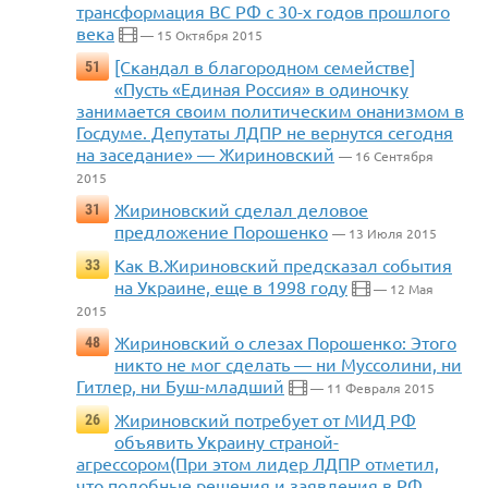
трансформация ВС РФ с 30-х годов прошлого
века
— 15 Октября 2015
[Скандал в благородном семействе]
51
«Пусть «Единая Россия» в одиночку
занимается своим политическим онанизмом в
Госдуме. Депутаты ЛДПР не вернутся сегодня
на заседание» — Жириновский
— 16 Сентября
2015
Жириновский сделал деловое
31
предложение Порошенко
— 13 Июля 2015
Как В.Жириновский предсказал события
33
на Украине, еще в 1998 году
— 12 Мая
2015
Жириновский о слезах Порошенко: Этого
48
никто не мог сделать — ни Муссолини, ни
Гитлер, ни Буш-младший
— 11 Февраля 2015
Жириновский потребует от МИД РФ
26
объявить Украину страной-
агрессором(При этом лидер ЛДПР отметил,
что подобные решения и заявления в РФ