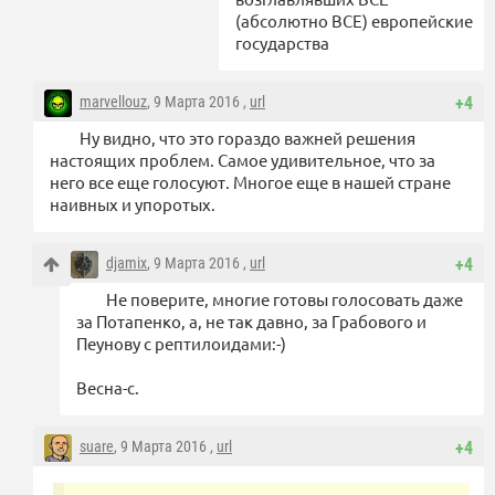
(абсолютно ВСЕ) европейские
государства
marvellouz
, 9 Марта 2016 ,
url
+4
Ну видно, что это гораздо важней решения
настоящих проблем. Самое удивительное, что за
него все еще голосуют. Многое еще в нашей стране
наивных и упоротых.
djamix
, 9 Марта 2016 ,
url
+4
Не поверите, многие готовы голосовать даже
за Потапенко, а, не так давно, за Грабового и
Пеунову с рептилоидами:-)
Весна-с.
suare
, 9 Марта 2016 ,
url
+4