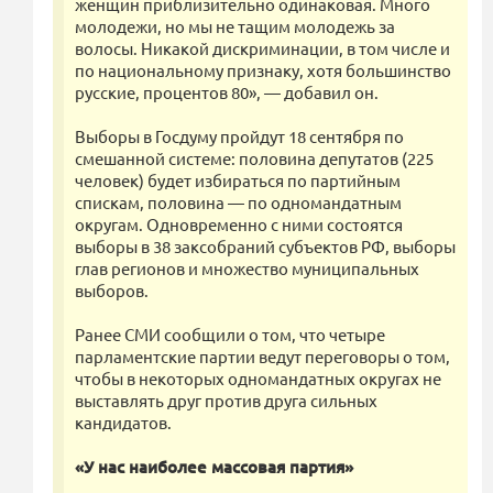
женщин приблизительно одинаковая. Много
молодежи, но мы не тащим молодежь за
волосы. Никакой дискриминации, в том числе и
по национальному признаку, хотя большинство
русские, процентов 80», — добавил он.
Выборы в Госдуму пройдут 18 сентября по
смешанной системе: половина депутатов (225
человек) будет избираться по партийным
спискам, половина — по одномандатным
округам. Одновременно с ними состоятся
выборы в 38 заксобраний субъектов РФ, выборы
глав регионов и множество муниципальных
выборов.
Ранее СМИ сообщили о том, что четыре
парламентские партии ведут переговоры о том,
чтобы в некоторых одномандатных округах не
выставлять друг против друга сильных
кандидатов.
«У нас наиболее массовая партия»