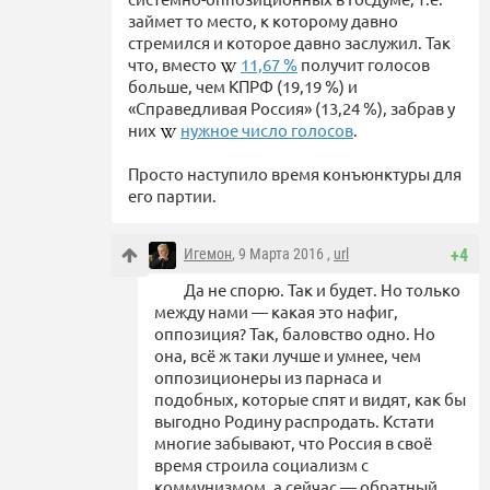
займет то место, к которому давно
стремился и которое давно заслужил. Так
что, вместо
11,67 %
получит голосов
больше, чем КПРФ (19,19 %) и
«Справедливая Россия» (13,24 %), забрав у
них
нужное число голосов
.
Просто наступило время конъюнктуры для
его партии.
Игемон
, 9 Марта 2016 ,
url
+4
Да не спорю. Так и будет. Но только
между нами — какая это нафиг,
оппозиция? Так, баловство одно. Но
она, всё ж таки лучше и умнее, чем
оппозиционеры из парнаса и
подобных, которые спят и видят, как бы
выгодно Родину распродать. Кстати
многие забывают, что Россия в своё
время строила социализм с
коммунизмом, а сейчас — обратный