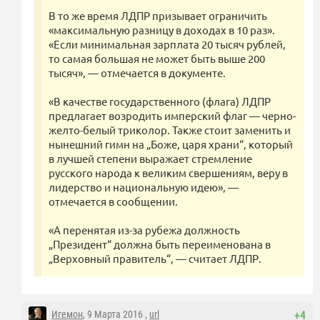
В то же время ЛДПР призывает ограничить
«максимальную разницу в доходах в 10 раз».
«Если минимальная зарплата 20 тысяч рублей,
то самая большая не может быть выше 200
тысяч», — отмечается в документе.
«В качестве государственного (флага) ЛДПР
предлагает возродить имперский флаг — черно-
желто-белый триколор. Также стоит заменить и
нынешний гимн на „Боже, царя храни“, который
в лучшей степени выражает стремление
русского народа к великим свершениям, веру в
лидерство и национальную идею», —
отмечается в сообщении.
«А перенятая из-за рубежа должность
„Президент“ должна быть переименована в
„Верховный правитель“, — считает ЛДПР.
Игемон
, 9 Марта 2016 ,
url
+4