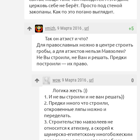
церковь себе не берёт. Просто под стеной
закопаны. Как-то это погано выглядит.
vmizh
, 9 Марта 2016 ,
url
+5
Так он атэист и что?
Для православных можно в центре строить
гробы, а для атэистов нельзя Мавзолеи?
Не Вы строили, не Вам и решать. Предки
построили — их право.
wow
, 9 Марта 2016 ,
url
0
Логика жесть :))
1. И не вы строили и не вам решать))
2. Предки много что строили,
откровенные ляпы можно и
переделать.
3. Строительство мавзолеев не
относится к атеизму, а скорей к
шумерско-египетскому многобожеским