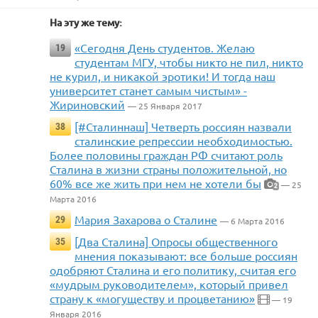
На эту же тему:
«Сегодня День студентов. Желаю
19
студентам МГУ, чтобы никто не пил, никто
не курил, и никакой эротики! И тогда наш
университет станет самым чистым» -
Жириновский
— 25 Января 2017
[#Сталиннаш] Четверть россиян назвали
38
сталинские репрессии необходимостью.
Более половины граждан РФ считают роль
Сталина в жизни страны положительной, но
60% все же жить при нем не хотели бы
— 25
2
Марта 2016
Мария Захарова о Сталине
29
— 6 Марта 2016
[Два Сталина] Опросы общественного
35
мнения показывают: все больше россиян
одобряют Сталина и его политику, считая его
«мудрым руководителем», который привел
страну к «могуществу и процветанию»
— 19
Января 2016