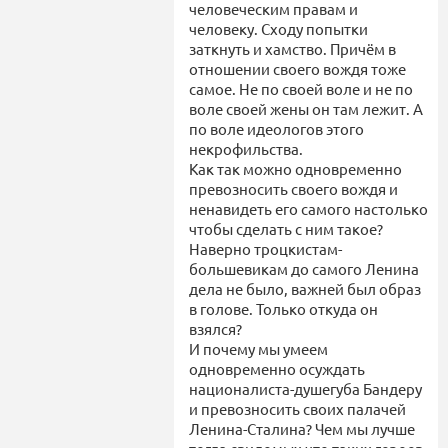
человеческим правам и
человеку. Сходу попытки
заткнуть и хамство. Причём в
отношении своего вождя тоже
самое. Не по своей воле и не по
воле своей жены он там лежит. А
по воле идеологов этого
некрофильства.
Как так можно одновременно
превозносить своего вождя и
ненавидеть его самого настолько
чтобы сделать с ним такое?
Наверно троцкистам-
большевикам до самого Ленина
дела не было, важней был образ
в голове. Только откуда он
взялся?
И почему мы умеем
одновременно осуждать
националиста-душегуба Бандеру
и превозносить своих палачей
Ленина-Сталина? Чем мы лучше