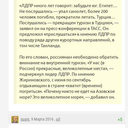
«ЛДПР много лет говорит: забудьте юг. Египет…
Не послушались — упал самолет, более 200
человек погибли, прекратили летать. Турция…
Послушались — прекращен туризм в Турцию», —
заявил он на пресс-конференции в ТАСС. Он
предложил «прислушаться» к мнению ЛДПР по
поводу ряда других курортных направлений, в
том числе Таиланда.
По его словам, россиянам необходимо обратить
внимание на внутренний туризм. «У нас (в
России) прекрасные, великолепные места», —
подчеркнул лидер ЛДПР. По мнению
Жириновского, с июня по сентябрь
отдыхающим в стране «хватит (времени)
погреться». «Почему никто не едет на Азовское
море? Это великолепное море», — добавил он.
suare
, 9 Марта 2016 ,
url
+5