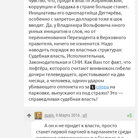
чувство, что, приди к власти Жириновский,
коррупции и бардака в стране больше станет.
Инициативы его однопартийца Дегтярёва,
особенно с запретом долларов тоже в шок
вводят. Да, у Владимира Вольфовича много
умных инициатив и слов, но от
переименования Перезидента в Верховного
правителя, ничего не изменится. Надо
наводить порядок во властных структурах:
Судебная власть, Исполнительная,
Законодательная и СМИ. Как Вам тот факт, что
лифтёра, которого считают винвником гибели
дочери телеведущего, арестовывают на два
месяца, а человека, одним ударом
убивающего оппонета из за
спора
на
парковке, выпускают из под стражи? Это —
справедливая судебная власть?
suare
, 9 Марта 2016 ,
url
+5
А он и не придет к власти, просто
станет первой партией в парламенте среди
системно-оппозиционных в Госдуме, т.е.