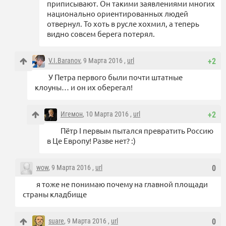
приписывают. Он такими заявлениями многих
национально ориентированных людей
отвернул. То хоть в русле хохмил, а теперь
видно совсем берега потерял.
V.I.Baranov
, 9 Марта 2016 ,
url
+2
У Петра первого были почти штатные
клоуны… и он их оберегал!
Игемон
, 10 Марта 2016 ,
url
+2
Пётр I первым пытался превратить Россию
в Це Европу! Разве нет? :)
wow
, 9 Марта 2016 ,
url
0
я тоже не понимаю почему на главной площади
страны кладбище
suare
, 9 Марта 2016 ,
url
0