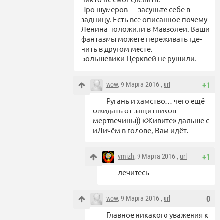
Про шумеров — засуньте себе в
задницу. Есть все описанное почему
Ленина положили в Мавзолей. Ваши
фантазмы можете переживать где-
нить в другом месте.
Большевики Церквей не рушили.
wow
, 9 Марта 2016 ,
url
+1
Ругань и хамство… чего ещё
ожидать от защитников
мертвечины)) «Живите» дальше с
иЛичём в голове, Вам идёт.
vmizh
, 9 Марта 2016 ,
url
+1
лечитесь
wow
, 9 Марта 2016 ,
url
0
Главное никакого уважения к