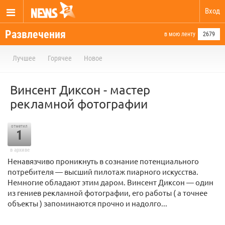
Вход
Развлечения
в мою ленту
2679
Лучшее
Горячее
Новое
Винсент Диксон - мастер
рекламной фотографии
отметил
1
в архиве
Ненавязчиво проникнуть в сознание потенциального
потребителя — высший пилотаж пиарного искусства.
Немногие обладают этим даром. Винсент Диксон — один
из гениев рекламной фотографии, его работы ( а точнее
объекты ) запоминаются прочно и надолго...