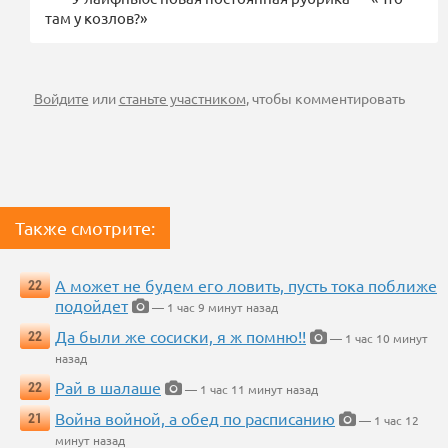
там у козлов?»
Войдите
или
станьте участником
, чтобы комментировать
Также смотрите:
А может не будем его ловить, пусть тока поближе
22
подойдет
— 1 час 9 минут назад
Да были же сосиски, я ж помню!!
22
— 1 час 10 минут
назад
Рай в шалаше
22
— 1 час 11 минут назад
Война войной, а обед по расписанию
21
— 1 час 12
минут назад