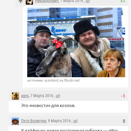
Никандрович
, 7 Марта 2016 ,
url
+1
источник: scontent.xx.fbcdn.net
axes
, 7 Марта 2016 ,
url
-1
Это «новости» для козлов.
Петр Волигуев
, 9 Марта 2016 ,
url
0
У лайфньюс новая постоянная рубрика — «Что