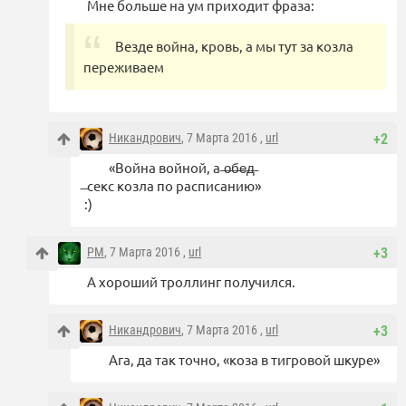
Мне больше на ум приходит фраза:
Везде война, кровь, а мы тут за козла
переживаем
Никандрович
, 7 Марта 2016 ,
url
+2
«Война войной, а ̶о̶б̶е̶д̶
̶ секс козла по расписанию»
:)
PM
, 7 Марта 2016 ,
url
+3
А хороший троллинг получился.
Никандрович
, 7 Марта 2016 ,
url
+3
Ага, да так точно, «коза в тигровой шкуре»