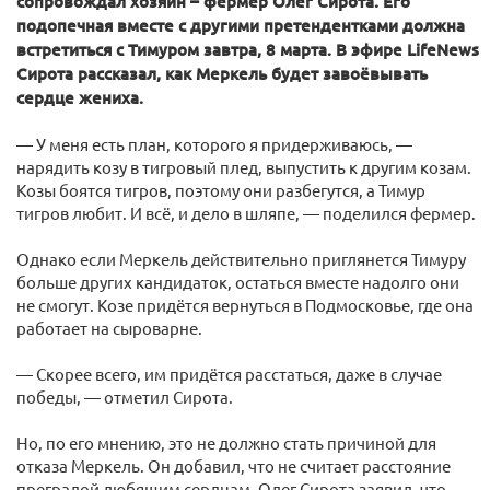
сопровождал хозяин – фермер Олег Сирота. Его
подопечная вместе с другими претендентками должна
встретиться с Тимуром завтра, 8 марта. В эфире LifeNews
Сирота рассказал, как Меркель будет завоёвывать
сердце жениха.
— У меня есть план, которого я придерживаюсь, —
нарядить козу в тигровый плед, выпустить к другим козам.
Козы боятся тигров, поэтому они разбегутся, а Тимур
тигров любит. И всё, и дело в шляпе, — поделился фермер.
Однако если Меркель действительно приглянется Тимуру
больше других кандидаток, остаться вместе надолго они
не смогут. Козе придётся вернуться в Подмосковье, где она
работает на сыроварне.
— Скорее всего, им придётся расстаться, даже в случае
победы, — отметил Сирота.
Но, по его мнению, это не должно стать причиной для
отказа Меркель. Он добавил, что не считает расстояние
преградой любящим сердцам. Олег Сирота заявил, что