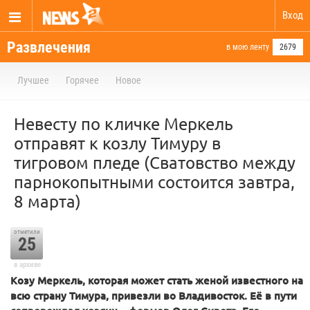
Вход
Развлечения
в мою ленту
2679
Лучшее
Горячее
Новое
Невесту по кличке Меркель
отправят к козлу Тимуру в
тигровом пледе (Сватовство между
парнокопытными состоится завтра,
8 марта)
отметили
25
в архиве
Козу Меркель, которая может стать женой известного на
всю страну Тимура, привезли во Владивосток. Её в пути