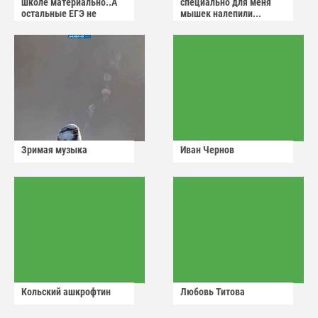
школе материально..А
специально для меня
остальные ЕГЭ не
мышек налепили...
сдадут
Зримая музыка
Иван Чернов
Кольский ашкрофтин
Любовь Титова