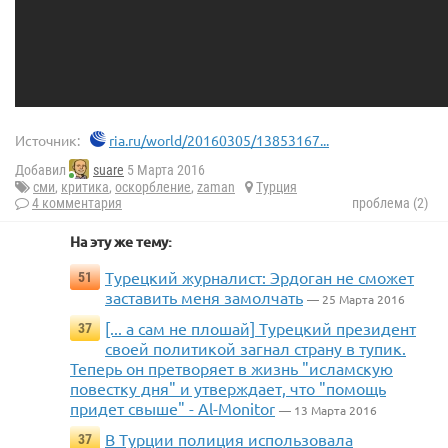
Источник:
ria.ru/world/20160305/13853167...
Добавил
suare
5 Марта 2016
сми
,
критика
,
оскорбление
,
zaman
Турция
4 комментария
проблема (2)
На эту же тему:
Турецкий журналист: Эрдоган не сможет
51
заставить меня замолчать
— 25 Марта 2016
[... а сам не плошай] Турецкий президент
37
своей политикой загнал страну в тупик.
Теперь он претворяет в жизнь "исламскую
повестку дня" и утверждает, что "помощь
придет свыше" - Al-Monitor
— 13 Марта 2016
В Турции полиция использовала
37