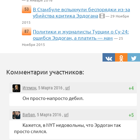
— 8 Января 2016
В Стамбуле вспыхнули беспорядки из-за
53
убийства критика Эрдогана
— 29 Ноября
2015
Политики и журналисты Турции о Су-24:
87
ошибся Эрдоган, а платить — нам
— 25
Ноября 2015
Комментарии участников:
Игемон
, 5 Марта 2016 ,
url
+4
Он просто-напросто дебил.
Barban
, 5 Марта 2016 ,
url
+5
Кажется, в NYT недовольны, что Эрдоган так
просто слился.