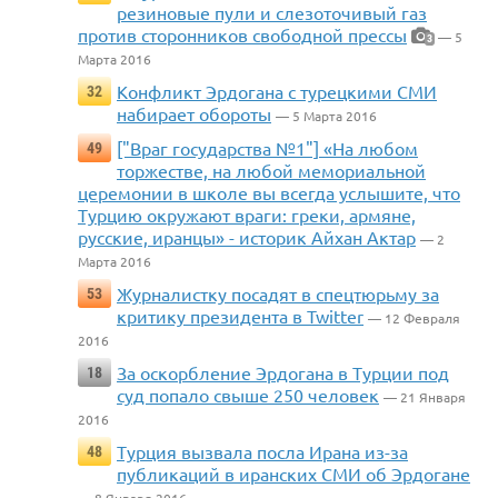
резиновые пули и слезоточивый газ
против сторонников свободной прессы
— 5
3
Марта 2016
Конфликт Эрдогана с турецкими СМИ
32
набирает обороты
— 5 Марта 2016
["Враг государства №1"] «На любом
49
торжестве, на любой мемориальной
церемонии в школе вы всегда услышите, что
Турцию окружают враги: греки, армяне,
русские, иранцы» - историк Айхан Актар
— 2
Марта 2016
Журналистку посадят в спецтюрьму за
53
критику президента в Twitter
— 12 Февраля
2016
За оскорбление Эрдогана в Турции под
18
суд попало свыше 250 человек
— 21 Января
2016
Турция вызвала посла Ирана из-за
48
публикаций в иранских СМИ об Эрдогане