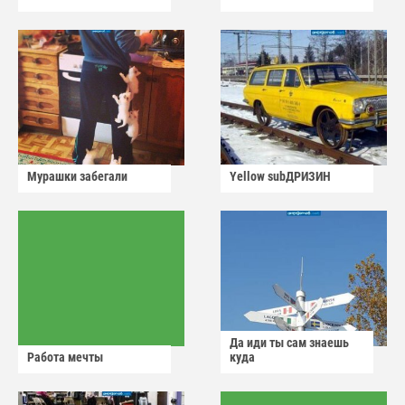
Мурашки забегали
Yellow subДРИЗИН
Да иди ты сам знаешь
Работа мечты
куда