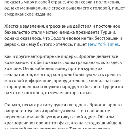
показать миру и своей стране, что он хозяин положения,
однако маниакальные страхи выдали его с головой, пишет
американское издание.
Жесткие заявления, агрессивные действия и постоянное
бахвальство стали частью имиджа президента Турции,
однако оказалось, что Эрдоган вовсе не так бесстрашен и
дерзок, как ему бы того хотелось, пишет
New York Times
.
Как и другие авторитарные лидеры, Эрдоган делает все
возможное, чтобы показать своим гражданам, «кто здесь
хозяин». Он возобновил войну против курдских
сепаратистов, взял под контроль большую часть средств
массовой информации, принудительно склонил на свою
сторону военных и внушил народу, что без него Турция ни
на что не способна, отмечает автор статьи.
Однако, несмотря кажущуюся твердость, Эрдоган просто-
напросто труслив и крайне уязвим — он напрочь не
переносит и малейшую критику в свой адрес. Об этом
красноречиво говорит тот факт, что на сегодняшний день
за «оскорбление президента» в Турции привлекли к