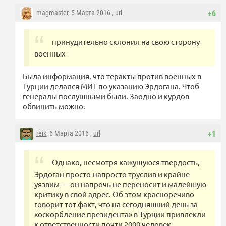
magmaster
, 5 Марта 2016 ,
url
+6
принудительно склонил на свою сторону
военных
Была информация, что теракты против военных в
Турции делался МИТ по указанию Эрдогана. Чтоб
генералы послушными были. Заодно и курдов
обвинить можно.
reik
, 6 Марта 2016 ,
url
+1
Однако, несмотря кажущуюся твердость,
Эрдоган просто-напросто труслив и крайне
уязвим — он напрочь не переносит и малейшую
критику в свой адрес. Об этом красноречиво
говорит тот факт, что на сегодняшний день за
«оскорбление президента» в Турции привлекли
к ответственности почти 2000 человек.