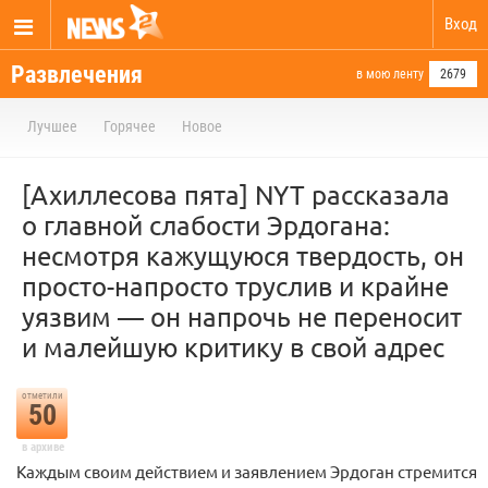
Вход
Развлечения
в мою ленту
2679
Лучшее
Горячее
Новое
[Ахиллесова пята] NYT рассказала
о главной слабости Эрдогана:
несмотря кажущуюся твердость, он
просто-напросто труслив и крайне
уязвим — он напрочь не переносит
и малейшую критику в свой адрес
отметили
50
в архиве
Каждым своим действием и заявлением Эрдоган стремится