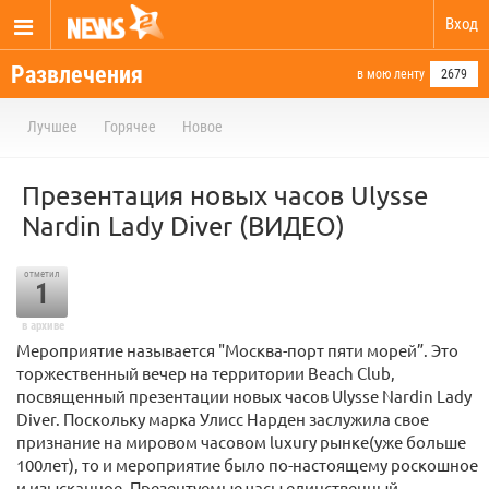
Вход
Развлечения
в мою ленту
2679
Лучшее
Горячее
Новое
Презентация новых часов Ulysse
Nardin Lady Diver (ВИДЕО)
отметил
1
в архиве
Мероприятие называется "Москва-порт пяти морей”. Это
торжественный вечер на территории Beach Club,
посвященный презентации новых часов Ulysse Nardin Lady
Diver. Поскольку марка Улисс Нарден заслужила свое
признание на мировом часовом luxury рынке(уже больше
100лет), то и мероприятие было по-настоящему роскошное
и изысканное. Презентуемые часы единственный