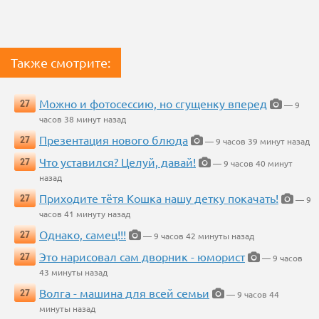
Также смотрите:
Можно и фотосессию, но сгущенку вперед
27
— 9
часов 38 минут назад
Презентация нового блюда
27
— 9 часов 39 минут назад
Что уставился? Целуй, давай!
27
— 9 часов 40 минут
назад
Приходите тётя Кошка нашу детку покачать!
27
— 9
часов 41 минуту назад
Однако, самец!!!
27
— 9 часов 42 минуты назад
Это нарисовал сам дворник - юморист
27
— 9 часов
43 минуты назад
Волга - машина для всей семьи
27
— 9 часов 44
минуты назад