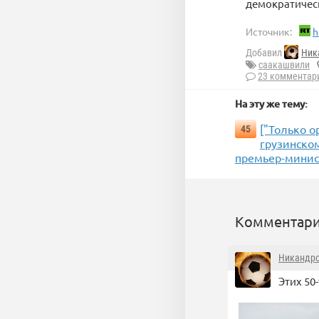
демократичес
Источник:
h
Добавил
Ник
саакашвили
23 комментар
На эту же тему:
["Только о
45
грузинском
премьер-минис
Комментари
Никандр
Этих 50-