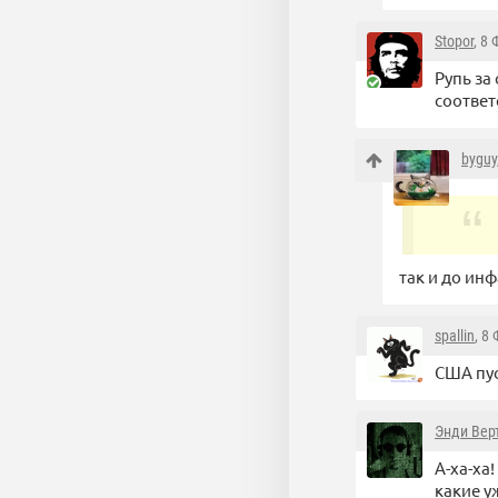
Stopor
, 8
Рупь за
соответ
byguy
так и до инф
spallin
, 8
США пус
Энди Вер
А-ха-ха
какие у