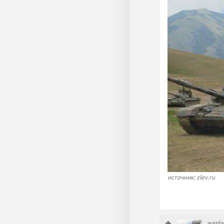
источник: zlev.ru
wapl