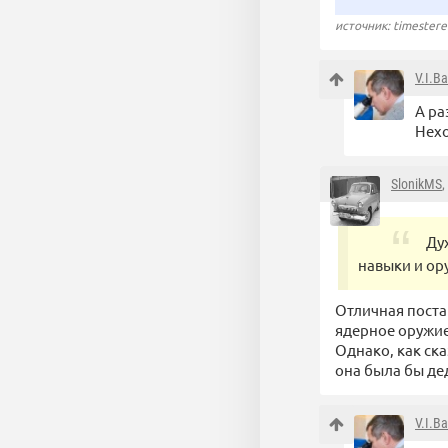
источник: timester
V.I.B
А ра
Нехо
SlonikMS
,
Ду
навыки и ор
Отличная поста
ядерное оружие,
Однако, как ск
она была бы де
V.I.B