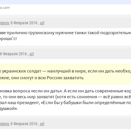
eo.com
aranov
, 8 Февраля 2016 ,
url
зве прилично грузинскому мужчине танки такой подозритель
рошо'с!
 8 Февраля 2016 ,
url
х украинских солдат — наилучший в мире, если им дать необх
ужие, они смогут и всю Россию захватить
новка вопроса «если им дать». А если им дать современные ко
 то они весь мир захватят (хотя есть сомнения — всё равно вс
азал наш президент, «Если бы у бабушки были определённые п
душкой».
aranov
, 8 Февраля 2016 ,
url