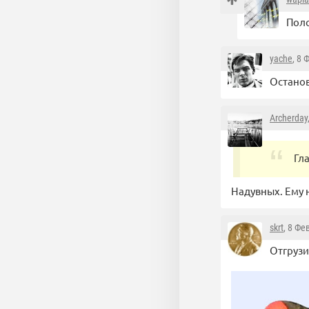
Поло
yache
, 8 
Останов
Archerday
Гл
Надувных. Ему н
skrt
, 8 Фе
Отгрузи