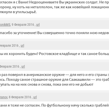
огласен я с Вами! Недооцениваете Вы украинских солдат. Не п
торону, ну хоть на металлолом, так же как новейший локацио
лкнули в утильсырьё.
lonikMS
, 9 Февраля 2016 ,
url
пасибо за уточнение! Вы совершенно точно поняли мою недо
 Февраля 2016 ,
url
мы их хоронить будем? Ростовское кладбище и так самое больш
 Февраля 2016 ,
url
 раз поверил в американское оружие — для него и его страны 
сь. Походу самое страшное оружие для Саакашвили — это граб
упать на на них снова и снова, пока они его не добьют
aranov
, 8 Февраля 2016 ,
url
Вами я тоже не согласен. По футбольному мячу сколько граблей н