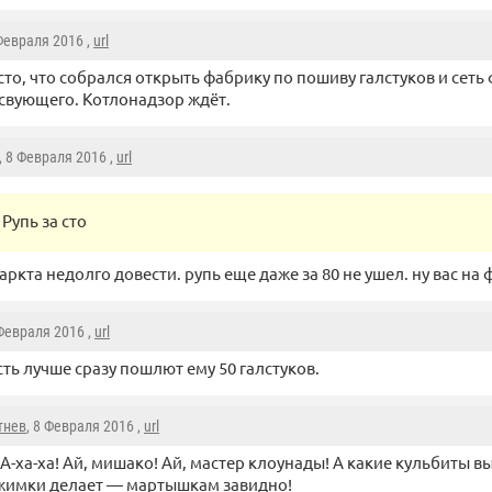
 Февраля 2016 ,
url
 сто, что собрался открыть фабрику по пошиву галстуков и сеть
свующего. Котлонадзор ждёт.
, 8 Февраля 2016 ,
url
Рупь за сто
аркта недолго довести. рупь еще даже за 80 не ушел. ну вас на 
 Февраля 2016 ,
url
ть лучше сразу пошлют ему 50 галстуков.
тнев
, 8 Февраля 2016 ,
url
! А-ха-ха! Ай, мишако! Ай, мастер клоунады! А какие кульбиты в
жимки делает — мартышкам завидно!