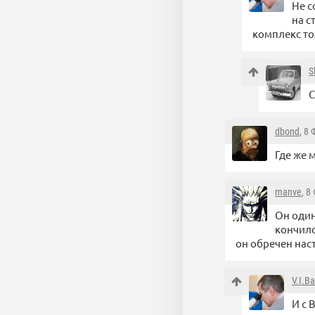
Не с
на с
комплекс то
S
С
dbond
, 8
Где же 
manve
, 8
Он один
кончило
он обречен наст
V.I.B
И с 