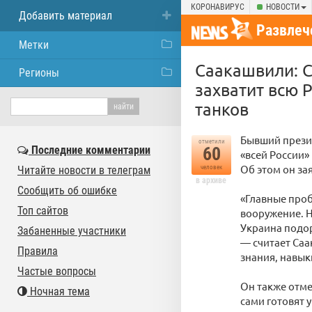
КОРОНАВИРУС
НОВОСТИ
Добавить материал
Развлеч
Метки
Саакашвили: 
Регионы
захватит всю 
танков
Бывший презид
отметили
Последние комментарии
60
«всей России»
Об этом он за
Читайте новости в телеграм
человек
в архиве
Сообщить об ошибке
«Главные про
Топ сайтов
вооружение. Н
Украина подор
Забаненные участники
— считает Саа
Правила
знания, навык
Частые вопросы
Он также отме
Ночная тема
сами готовят 