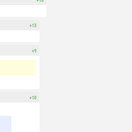
+10
+13
+9
+10