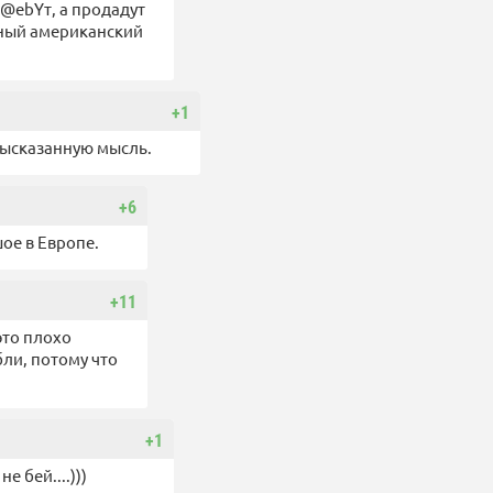
р@ebYт, а продадут
нный американский
+1
высказанную мысль.
+6
ое в Европе.
+11
это плохо
ли, потому что
+1
е бей....)))