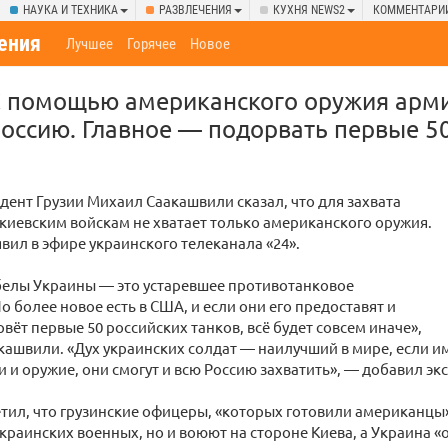
НАУКА И ТЕХНИКА
РАЗВЛЕЧЕНИЯ
КУХНЯ NEWS2
КОММЕНТАРИ
ения
Лучшее
Горячее
Новое
С помощью американского оружия арм
Россию. Главное — подорвать первые 50
ент Грузии Михаил Саакашвили сказал, что для захвата
 киевским войскам не хватает только американского оружия.
явил в эфире украинского телеканала «24».
белы Украины — это устаревшее противотанковое
о более новое есть в США, и если они его предоставят и
вёт первые 50 российских танков, всё будет совсем иначе»,
кашвили. «Дух украинских солдат — наилучший в мире, если 
и и оружие, они смогут и всю Россию захватить», — добавил эк
тил, что грузинские офицеры, «которых готовили американцы»
украинских военных, но и воюют на стороне Киева, а Украина «