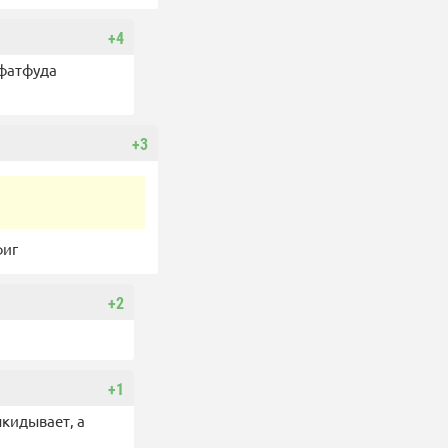
+4
 фатфуда
+3
фиг
+2
+1
ыкидывает, а