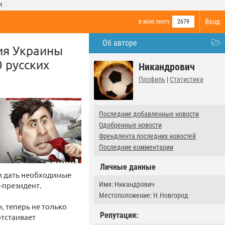
И
Вход
в мою ленту
2679
Об авторе
ия Украины
 русских
Никандрович
Профиль
|
Статистика
Последние добавленные новости
Одобренные новости
Френдлента последних новостей
Последние комментарии
Личные данные
им дать необходимые
с-президент.
Имя: Никандрович
Местоположение: Н.Новгород
, теперь не только
Репутация:
отстаивает