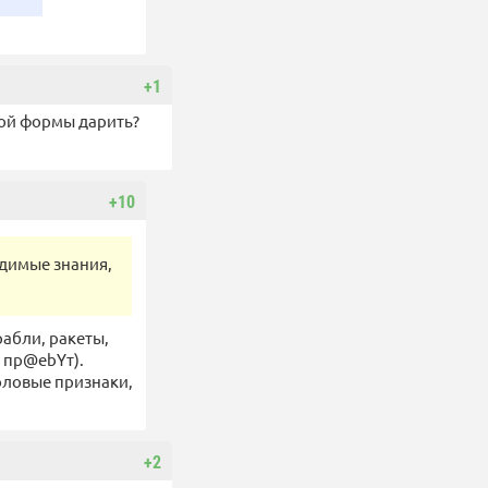
+1
ной формы дарить?
+10
одимые знания,
рабли, ракеты,
ё пр@ebYт).
оловые признаки,
+2