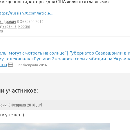
кие ценности, которые для США являются главными».
ttps://russian.rt.com/article...
андрович
8 Февраля 2016
Украина
,
Россия
ия
рлы могут смотреть на солнце"] Губернатор Саакашвили в
у телеканалу «Рустави 2» заявил свои амбиции на Украин
тра
— 22 Февраля 2016
и участников:
ович
, 8 Февраля 2016 ,
url
ти уже нет :)