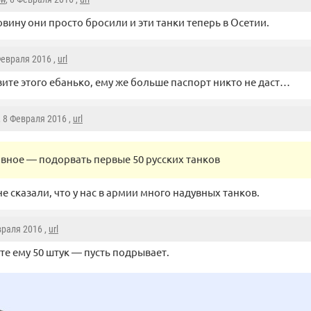
вину они просто бросили и эти танки теперь в Осетии.
Февраля 2016 ,
url
ите этого ебанько, ему же больше паспорт никто не даст…
, 8 Февраля 2016 ,
url
авное — подорвать первые 50 русских танков
е сказали, что у нас в армии много надувных танков.
враля 2016 ,
url
те ему 50 штук — пусть подрывает.