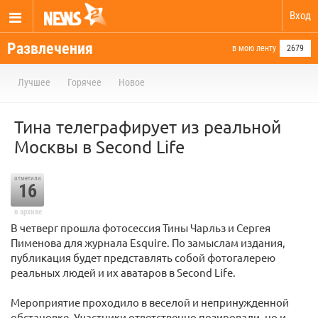
Вход
Развлечения
в мою ленту
2679
Лучшее
Горячее
Новое
Тина телеграфирует из реальной
Москвы в Second Life
отметили
16
в архиве
В четверг прошла фотосессия Тины Чарльз и Сергея
Пименова для журнала Esquire. По замыслам издания,
публикация будет представлять собой фотогалерею
реальных людей и их аватаров в Second Life.
Мероприятие проходило в веселой и непринужденной
обстановке. Участники ответственно позировали, но и