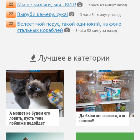
Мы не кильки, мы - КИТ!
22
— 3 часа 49 минут назад
Выруби камеру, сука!
22
— 3 часа 51 минуту назад
Белеет мой парус, такой одинокий, на фоне
22
стальных кораблей
— 3 часа 52 минуты назад
Лучшее в категории
А может не будем его
Да были же сосиски, я ж
ловить, пусть тока
помню!!
поближе подойдет