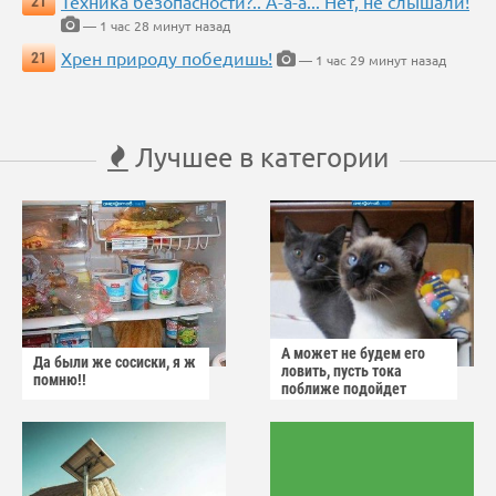
Техника безопасности?.. А-а-а... Нет, не слышали!
21
— 1 час 28 минут назад
Хрен природу победишь!
21
— 1 час 29 минут назад
Лучшее в категории
А может не будем его
Да были же сосиски, я ж
ловить, пусть тока
помню!!
поближе подойдет