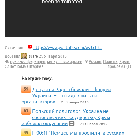
Источник:
https://www.youtube.com/watch?...
Добавил
suare
25 Января 2016
пресс-конференция
,
матеуш пискорский
Россия
,
Польша
,
Крым
нет комментариев
проблема (1)
На эту же тему:
Депутаты Рады сбежали с форума
59
Украина–ЕС, обидевшись на
организаторов
— 25 Января 2016
Польский политолог: Украина не
61
состоялась как государство, Крым
избежал оккупации
— 24 Января 2016
[100:1] "Немцев мы простили, а русских —
49