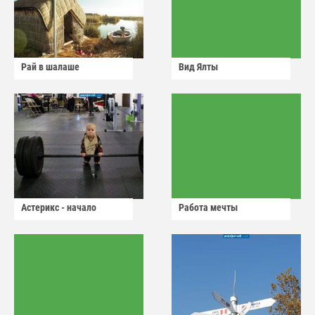
Рай в шалаше
Вид Ялты
Астерикс - начало
Работа мечты