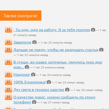
Также смотрите:
- Ты иди, иди на работу. Я за тебя посплю
21
— 1 час
21 минуту назад
Завалили
21
— 1 час 22 минуты назад
Дальше не поеду, чтобы не разрушать счастья
21
— 1 час 22 минуты назад
В глуши, во мраке заточенья, тянулись тихо дни
21
мои...
— 1 час 23 минуты назад
Маджонг
21
— 1 час 24 минуты назад
100% блондинка!
21
— 1 час 25 минут назад
Луч света в темном царстве
21
— 1 час 26 минут назад
О качестве дорог, можно сообщить по этому
21
телефону
— 1 час 27 минут назад