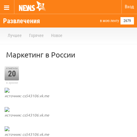
Вход
Развлечения
в мою ленту
2679
Лучшее
Горячее
Новое
Маркетинг в России
отметили
20
в архиве
источник: cs543106.vk.me
источник: cs543106.vk.me
источник: cs543106.vk.me