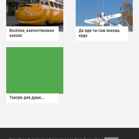
Весёлая, какчественная
Да иди ты сам знаешь
какаха
куда
Таксую для души...