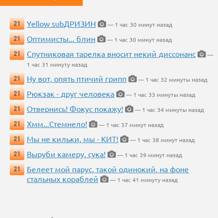
Yellow subДРИЗИН
21
— 1 час 30 минут назад
Оптимисты... блин
21
— 1 час 30 минут назад
Спутниковая тарелка вносит некий диссонанс
21
—
1 час 31 минуту назад
Ну вот, опять птичий грипп
21
— 1 час 32 минуты назад
Рюкзак - друг человека
21
— 1 час 33 минуты назад
Отвернись! Фокус покажу!
21
— 1 час 34 минуты назад
Хмм...Стемнело!
21
— 1 час 37 минут назад
Мы не кильки, мы - КИТ!
21
— 1 час 38 минут назад
Выруби камеру, сука!
21
— 1 час 39 минут назад
Белеет мой парус, такой одинокий, на фоне
21
стальных кораблей
— 1 час 41 минуту назад