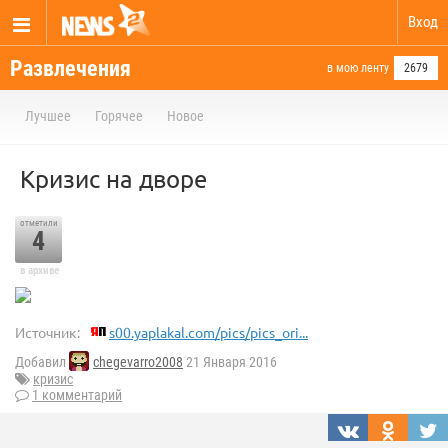
Вход
Развлечения
в мою ленту
2679
Лучшее
Горячее
Новое
Кризис на дворе
отметили
4
в архиве
Источник:
s00.yaplakal.com/pics/pics_ori...
Добавил
chegevarro2008
21 Января 2016
кризис
1 комментарий