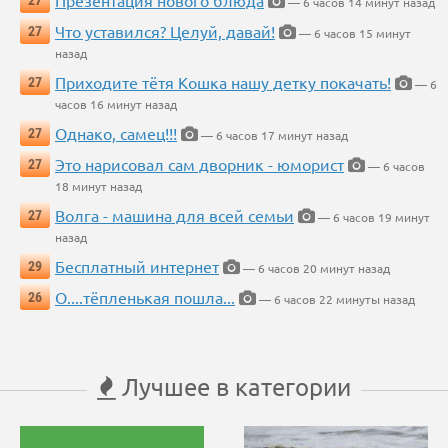
Презентация нового блюда
27
— 6 часов 14 минут назад
Что уставился? Целуй, давай!
27
— 6 часов 15 минут
назад
Приходите тётя Кошка нашу детку покачать!
27
— 6
часов 16 минут назад
Однако, самец!!!
27
— 6 часов 17 минут назад
Это нарисовал сам дворник - юморист
27
— 6 часов
18 минут назад
Волга - машина для всей семьи
27
— 6 часов 19 минут
назад
Бесплатный интернет
29
— 6 часов 20 минут назад
О....тёпленькая пошла...
26
— 6 часов 22 минуты назад
Лучшее в категории