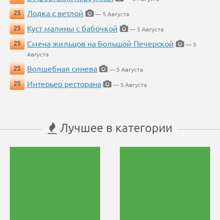
Лодка с ветлой
25
— 5 Августа
Куст малины с бабочкой
25
— 5 Августа
Смена жильцов на Большой Печерской
25
— 5
Августа
Волшебная синева
25
— 5 Августа
Интерьер ресторана
25
— 5 Августа
Лучшее в категории