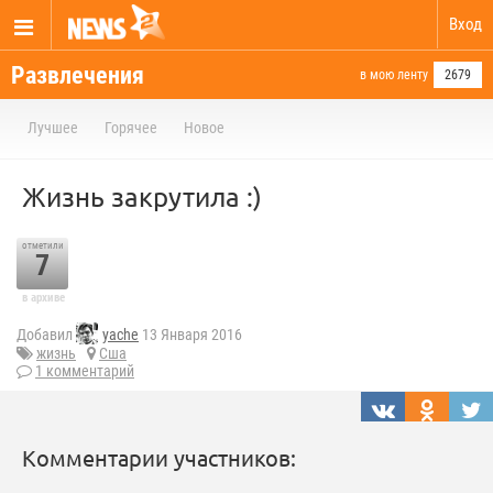
Вход
Развлечения
в мою ленту
2679
Лучшее
Горячее
Новое
Жизнь закрутила :)
отметили
7
в архиве
Добавил
yache
13 Января 2016
жизнь
Сша
1 комментарий
Комментарии участников: