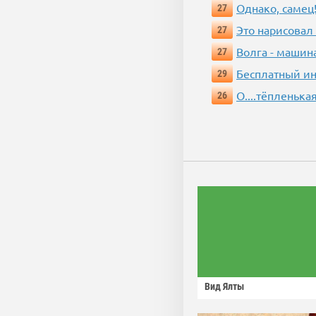
Однако, самец!
27
Это нарисовал
27
Волга - машин
27
Бесплатный ин
29
О....тёпленькая
26
Вид Ялты