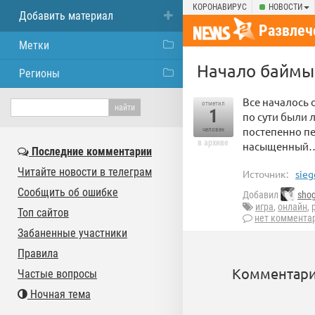
КОРОНАВИРУС
НОВОСТИ
Добавить материал
Развлеч
Метки
Начало баймы
Регионы
Все началось 
отметил
1
по сути были 
постепенно пе
человек
в архиве
насыщенный
Последние комментарии
Читайте новости в телеграм
Источник:
sieg
Сообщить об ошибке
Добавил
sho
игра
,
онлайн
,
Топ сайтов
нет коммента
Забаненные участники
Правила
Комментари
Частые вопросы
Ночная тема