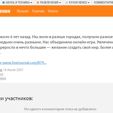
НАУКА И ТЕХНИКА
РАЗВЛЕЧЕНИЯ
КУХНЯ NEWS2
КОММЕНТАРИ
ения
Лучшее
Горячее
Новое
около 6 лет назад. Мы жили в разных городах, получали разно
людьми очень разными. Нас объединяла онлайн-игра. Увлече
реросло в нечто большее — желание создать свой мир. Более
…
e-game.livejournal.com/879...
go
18 Июля 2007
рпг
риев
и участников:
Ни одного комментария пока не добавлено