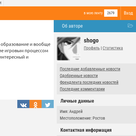
И
Вход
в мою ленту
2679
Об авторе
shogo
е образование и вообще
Профиль
|
Статистика
ние игровым процессом
 интересный и
Последние добавленные новости
Одобренные новости
Френдлента последних новостей
Последние комментарии
Личные данные
Имя: Андрей
Местоположение: Ростов
Контактная информация