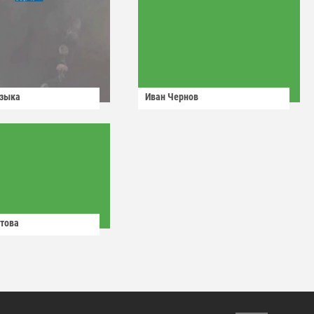
узыка
Иван Чернов
това