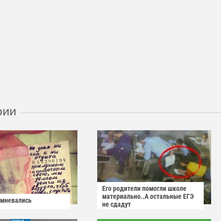
рии
Его родители помогли школе
материально..А остальные ЕГЭ
омневались
не сдадут