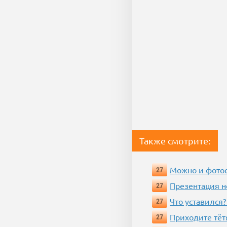
Также смотрите:
Можно и фотос
27
Презентация 
27
Что уставился?
27
Приходите тёт
27