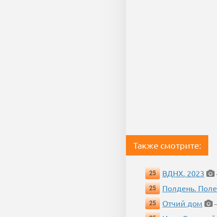
Также смотрите:
ВДНХ, 2023
25
Полдень. Пол
25
Отчий дом
25
—