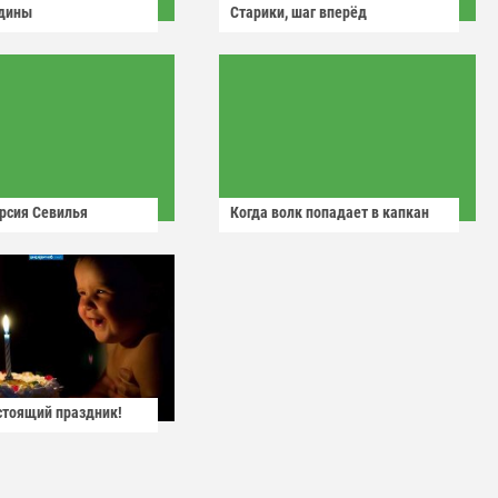
одины
Старики, шаг вперёд
рсия Севилья
Когда волк попадает в капкан
астоящий праздник!