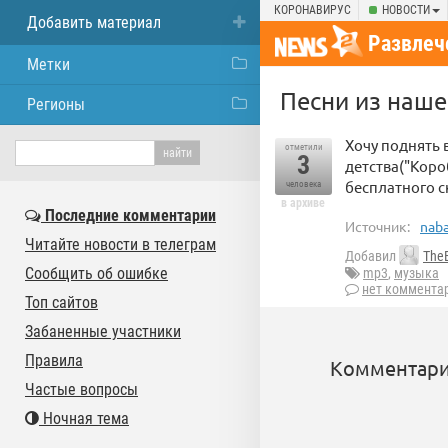
КОРОНАВИРУС
НОВОСТИ
Добавить материал
Развлеч
Метки
Песни из наше
Регионы
Хочу поднять 
отметили
3
детства("Коро
бесплатного с
человека
в архиве
Последние комментарии
Источник:
naba
Читайте новости в телеграм
Добавил
The
Сообщить об ошибке
mp3
,
музыка
нет коммента
Топ сайтов
Забаненные участники
Правила
Комментари
Частые вопросы
Ночная тема