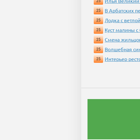
Илья Великий
25
В Арбатских п
25
Лодка с ветло
25
Куст малины с
25
Смена жильцо
25
Волшебная си
25
Интерьер рест
25