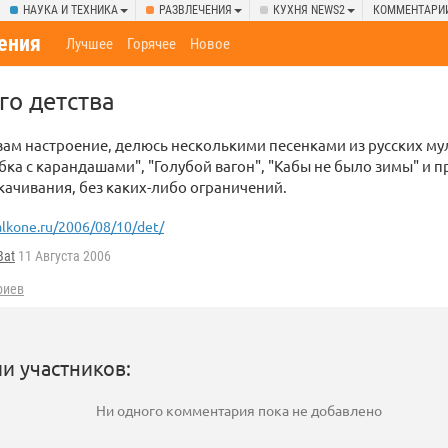
НАУКА И ТЕХНИКА
РАЗВЛЕЧЕНИЯ
КУХНЯ NEWS2
КОММЕНТАРИ
ения
Лучшее
Горячее
Новое
го детства
вам настроение, делюсь несколькими песенками из русских му
бка с карандашами", "Голубой вагон", "Кабы не было зимы" и пр
качивания, без каких-либо ограничений.
lkone.ru/2006/08/10/det/
Bat
11 Августа 2006
риев
и участников:
Ни одного комментария пока не добавлено