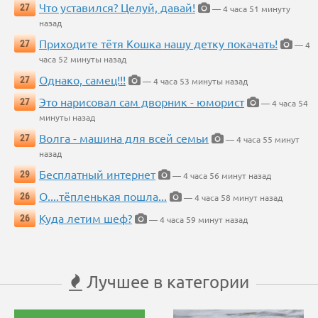
Что уставился? Целуй, давай!
27
— 4 часа 51 минуту
назад
Приходите тётя Кошка нашу детку покачать!
27
— 4
часа 52 минуты назад
Однако, самец!!!
27
— 4 часа 53 минуты назад
Это нарисовал сам дворник - юморист
27
— 4 часа 54
минуты назад
Волга - машина для всей семьи
27
— 4 часа 55 минут
назад
Бесплатный интернет
29
— 4 часа 56 минут назад
О....тёпленькая пошла...
26
— 4 часа 58 минут назад
Куда летим шеф?
26
— 4 часа 59 минут назад
Лучшее в категории