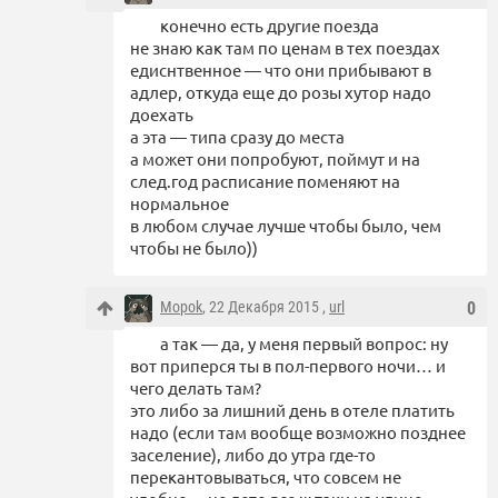
конечно есть другие поезда
не знаю как там по ценам в тех поездах
едиснтвенное — что они прибывают в
адлер, откуда еще до розы хутор надо
доехать
а эта — типа сразу до места
а может они попробуют, поймут и на
след.год расписание поменяют на
нормальное
в любом случае лучше чтобы было, чем
чтобы не было))
Mopok
, 22 Декабря 2015 ,
url
0
а так — да, у меня первый вопрос: ну
вот приперся ты в пол-первого ночи… и
чего делать там?
это либо за лишний день в отеле платить
надо (если там вообще возможно позднее
заселение), либо до утра где-то
перекантовываться, что совсем не