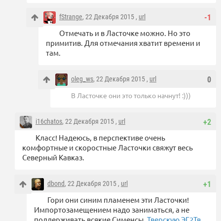
fStrange
, 22 Декабря 2015 ,
url
-1
Отмечать и в Ласточке можно. Но это
примитив. Для отмечания хватит времени и
там.
oleg_ws
, 22 Декабря 2015 ,
url
0
В Ласточке они это только начнут! :)))
i16chatos
, 22 Декабря 2015 ,
url
+2
Класс! Надеюсь, в перспективе очень
комфортные и скоростные Ласточки свяжут весь
Северный Кавказ.
dbond
, 22 Декабря 2015 ,
url
+1
Гори они синим пламенем эти Ласточки!
Импортозамещением надо заниматься, а не
поддерживать всякие Сименсы.
Тверскую ЭГ2Тв