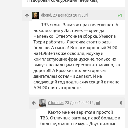
dbond
, 23 Декабря 2015 ,
url
+1
ТВЗ стоит. Заказов практически нет. А
локализации у Ласточек — хрен да
маленько. Отверточная сборка. Умеют в
Твери работать. Ласточка стоит в разы
больше. А смысл? Вот асинхронный ЭП20
на НЭВЗе так же освоили, ноухау и
комплектующие французские, только их
выпуск по пальцам пересчитать можно, т.к.
дорого!!! А Ермаки с коллекторным
двигателем сотнями делают. И на
следующий год под тысячу секций в плане.
А ЭП20 опять в пролете.
i16chatos
, 23 Декабря 2015 ,
url
0
Как-то мне не верится в простой
ТВЗ. Отличные вагоны, их всё больше и
больше, я много езжу… Двухэтажные