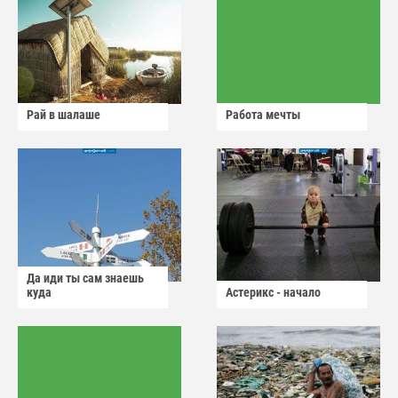
Рай в шалаше
Работа мечты
Да иди ты сам знаешь
куда
Астерикс - начало