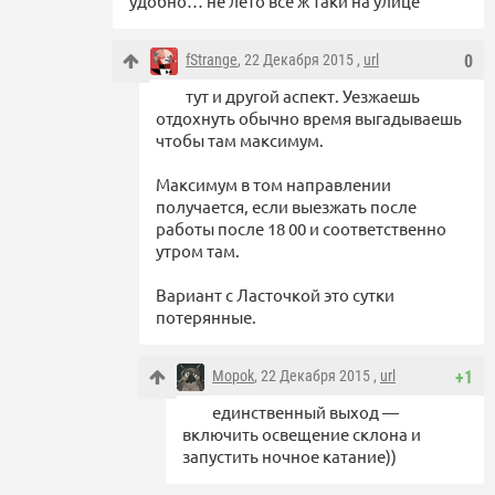
удобно… не лето все ж таки на улице
fStrange
, 22 Декабря 2015 ,
url
0
тут и другой аспект. Уезжаешь
отдохнуть обычно время выгадываешь
чтобы там максимум.
Максимум в том направлении
получается, если выезжать после
работы после 18 00 и соответственно
утром там.
Вариант с Ласточкой это сутки
потерянные.
Mopok
, 22 Декабря 2015 ,
url
+1
единственный выход —
включить освещение склона и
запустить ночное катание))