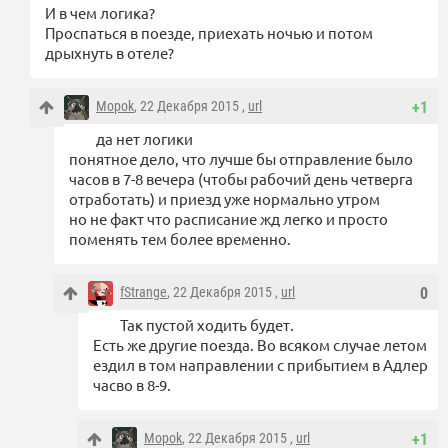
И в чем логика?
Проспаться в поезде, приехать ночью и потом
дрыхнуть в отеле?
Mopok
, 22 Декабря 2015 ,
url
+1
да нет логики
понятное дело, что лучше бы отправление было
часов в 7-8 вечера (чтобы рабочий день четверга
отработать) и приезд уже нормально утром
но не факт что расписание жд легко и просто
поменять тем более временно.
fStrange
, 22 Декабря 2015 ,
url
0
Так пустой ходить будет.
Есть же другие поезда. Во всяком случае летом
ездил в том направлении с прибытием в Адлер
часво в 8-9.
Mopok
, 22 Декабря 2015 ,
url
+1