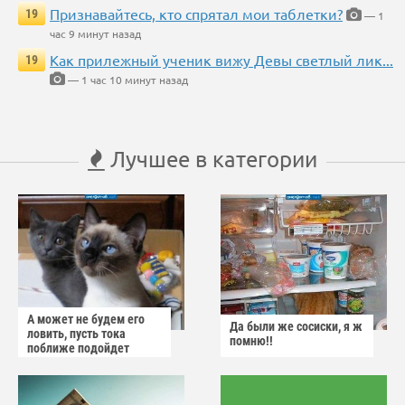
Признавайтесь, кто спрятал мои таблетки?
19
— 1
час 9 минут назад
Как прилежный ученик вижу Девы светлый лик...
19
— 1 час 10 минут назад
Лучшее в категории
А может не будем его
Да были же сосиски, я ж
ловить, пусть тока
помню!!
поближе подойдет