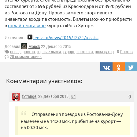
составляет от 3696 рублей из Краснодара и от 3920 рублей
из Ростова-на-Дону. Провоз зимнего спортивного
инвентаря входит в стоимость. Билеты можно приобрести
в
онлайн-магазине
курорта «Роза Хутор».
Источник:
lenta.ru/news/2015/12/21/rosak...
Добавил
Mopok
22 Декабря 2015
поезд
,
ростов
,
горные лыжи
,
курорт
,
ласточка
,
роза хутор
Ростов
20 комментариев
Комментарии участников:
fStrange
, 22 Декабря 2015 ,
url
0
Отправления поездов из Ростова-на-Дону
намечены на 14:20 мск, прибытие на курорт —
на 00:30 мск.