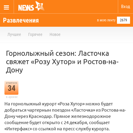
Вход
Развлечения
в мою ленту
2679
Лучшее
Горячее
Новое
Горнолыжный сезон: Ласточка
свяжет «Розу Хутор» и Ростов-на-
Дону
отметили
34
в архиве
На горнолыжный курорт «Роза Хутор» можно будет
добраться чартерным поездом «Ласточка» из Ростова-на-
Дону через Краснодар. Прямое железнодорожное
сообщение будет открыто с 24 декабря, сообщает
«Интерфакс» со ссылкой на пресс-службу курорта.