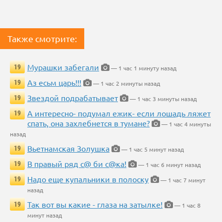
Также смотрите:
Мурашки забегали
19
— 1 час 1 минуту назад
Аз есьм царь!!!
19
— 1 час 2 минуты назад
Звездой подрабатывает
19
— 1 час 3 минуты назад
А интересно- подумал ежик- если лошадь ляжет
19
спать, она захлебнется в тумане?
— 1 час 4 минуты
назад
Вьетнамская Золушка
19
— 1 час 5 минут назад
В правый ряд с@ би с@ка!
19
— 1 час 6 минут назад
Надо еще купальники в полоску
19
— 1 час 7 минут
назад
Так вот вы какие - глаза на затылке!
19
— 1 час 8
минут назад