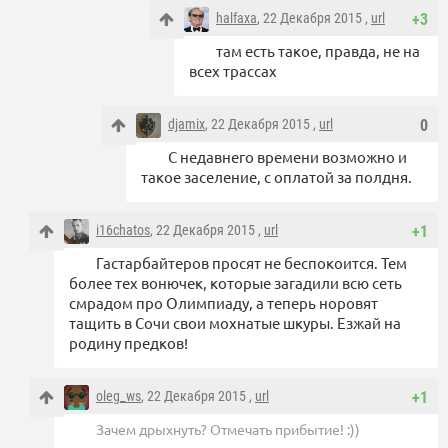
halfaxa
, 22 Декабря 2015 ,
url
+3
там есть такое, правда, не на
всех трассах
djamix
, 22 Декабря 2015 ,
url
0
С недавнего времени возможно и
такое заселение, с оплатой за полдня.
i16chatos
, 22 Декабря 2015 ,
url
+1
Гастарбайтеров просят не беспокоится. Тем
более тех вонючек, которые загадили всю сеть
смрадом про Олимпиаду, а теперь норовят
тащить в Сочи свои мохнатые шкуры. Езжай на
родину предков!
oleg_ws
, 22 Декабря 2015 ,
url
+1
Зачем дрыхнуть? Отмечать прибытие! :))