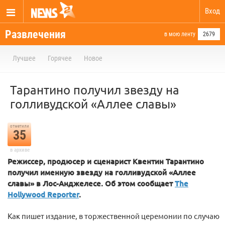
Вход
Развлечения
в мою ленту
2679
Лучшее
Горячее
Новое
Тарантино получил звезду на
голливудской «Аллее славы»
отметили
35
в архиве
Режиссер, продюсер и сценарист Квентин Тарантино
получил именную звезду на голливудской «Аллее
славы» в Лос-Анджелесе. Об этом сообщает
The
Hollywood Reporter
.
Как пишет издание, в торжественной церемонии по случаю