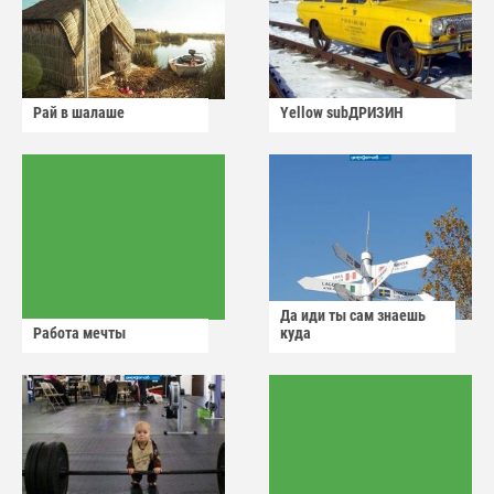
Рай в шалаше
Yellow subДРИЗИН
Да иди ты сам знаешь
Работа мечты
куда