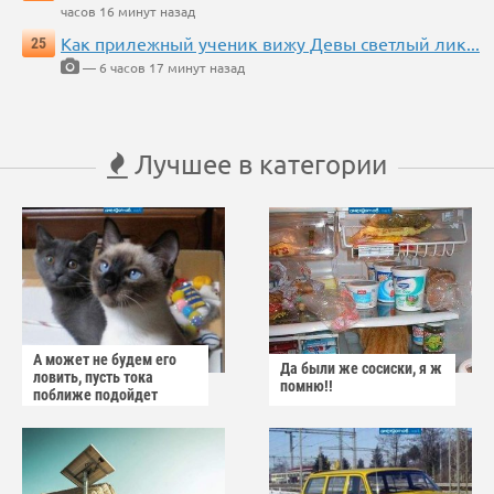
часов 16 минут назад
Как прилежный ученик вижу Девы светлый лик...
25
— 6 часов 17 минут назад
Лучшее в категории
А может не будем его
Да были же сосиски, я ж
ловить, пусть тока
помню!!
поближе подойдет