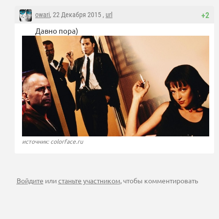
owari
, 22 Декабря 2015 ,
url
+2
Давно пора)
источник: colorface.ru
Войдите
или
станьте участником
, чтобы комментировать