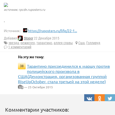
источник: rpcdn.ruposters.ru
.
Источник:
https://ruposters.ru/life/22-1...
Добавил
Stopor
22 Декабря 2015
звезда
,
режиссер
,
тарантино
,
аллея славы
Сша
,
Голливуд
1 комментарий
На эту же тему:
Тарантино присоединился к маршу против
38
полицейского произвола в
США(Демонстрация, организованная группой
RiseUpOctober, стала третьей на этой неделе)
— 25 Октября 2015
3
Комментарии участников: