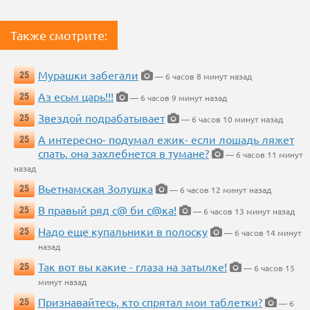
Также смотрите:
Мурашки забегали
25
— 6 часов 8 минут назад
Аз есьм царь!!!
25
— 6 часов 9 минут назад
Звездой подрабатывает
25
— 6 часов 10 минут назад
А интересно- подумал ежик- если лошадь ляжет
25
спать, она захлебнется в тумане?
— 6 часов 11 минут
назад
Вьетнамская Золушка
25
— 6 часов 12 минут назад
В правый ряд с@ би с@ка!
25
— 6 часов 13 минут назад
Надо еще купальники в полоску
25
— 6 часов 14 минут
назад
Так вот вы какие - глаза на затылке!
25
— 6 часов 15
минут назад
Признавайтесь, кто спрятал мои таблетки?
25
— 6