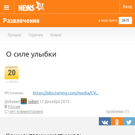
Вход
Развлечения
в мою ленту
2679
Лучшее
Горячее
Новое
О силе улыбки
отметили
20
в архиве
Источник:
https://pbs.twimg.com/media/CV...
Добавил
raiberi
17 Декабря 2015
Россия
нет комментариев
проблема (1)