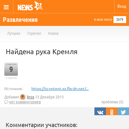
Вход
Развлечения
в мою ленту
2679
Лучшее
Горячее
Новое
Найдена рука Кремля
отметили
9
в архиве
Источник:
https://scontent.xx.fbcdn.net/...
Добавил
linza
13 Декабря 2015
нет комментариев
проблема (3)
Комментарии участников: