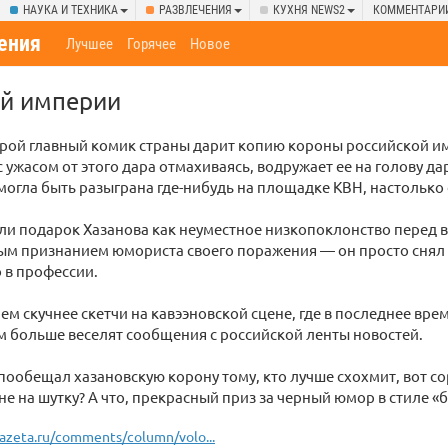
НАУКА И ТЕХНИКА
РАЗВЛЕЧЕНИЯ
КУХНЯ NEWS2
КОММЕНТАРИ
ения
Лучшее
Горячее
Новое
ой империи
орой главный комик страны дарит копию короны российской и
 с ужасом от этого дара отмахиваясь, водружает ее на голову да
могла быть разыграна где-нибудь на площадке КВН, настолько
и подарок Хазанова как неуместное низкопоклонство перед в
ым признанием юмориста своего поражения — он просто снял 
 в профессии.
чем скучнее скетчи на кавээновской сцене, где в последнее вре
м больше веселят сообщения с российской ленты новостей.
пообещал хазановскую корону тому, кто лучше схохмит, вот с
не на шутку? А что, прекрасный приз за черный юмор в стиле «
azeta.ru/comments/column/volo...