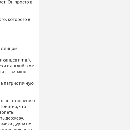
ет. Он просто в
о, которого в
 с лицом
канцев и т.д.),
ехи в английском
ачит — можно.
 на патриотичную
ого по отношению
 Понятно, что
ерпеть:
ить державу.
омика дурна не
самодовольного