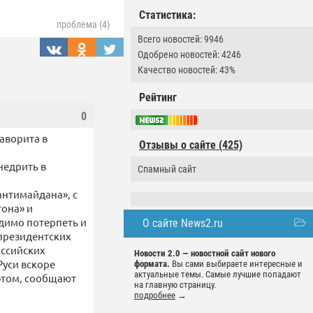
Статистика:
проблема (4)
Всего новостей: 9946
Одобрено новостей: 4246
Качество новостей: 43%
Рейтинг
0
фаворита в
Отзывы о сайте (425)
недрить в
Спамный сайт
антимайдана», с
она» и
одимо потерпеть и
О сайте News2.ru
 президентских
оссийских
Новости 2.0 — новостной сайт нового
Руси вскоре
формата.
Вы сами выбираете интересные и
актуальные темы. Самые лучшие попадают
этом, сообщают
на главную страницу.
подробнее
→