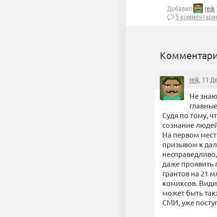
Добавил
reik
5 комментари
Комментари
reik
, 11 Д
Не знаю
главные
Судя по тому, ч
сознание людей
На первом мест
призывом к дал
несправедливо,
даже проявить 
грантов на 21 
комиксов. Видим
может быть так
СМИ, уже поступ