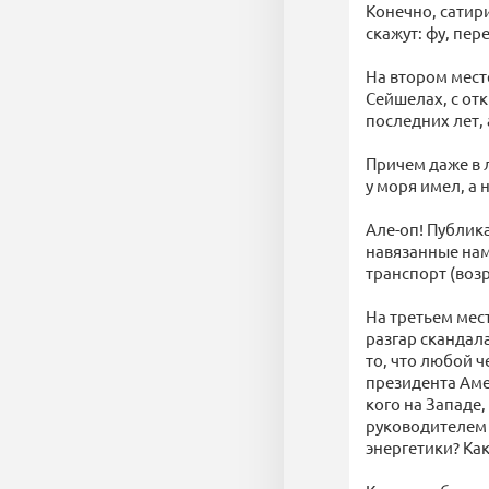
Конечно, сатир
скажут: фу, пе
На втором мест
Сейшелах, с от
последних лет,
Причем даже в 
у моря имел, а 
Але-оп! Публик
навязанные нам
транспорт (возр
На третьем мес
разгар скандал
то, что любой 
президента Аме
кого на Западе,
руководителем 
энергетики? Ка