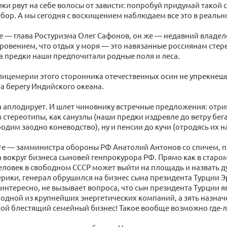
ики рвут на себе волосы от зависти: попробуй придумай такой
ребор. А мы сегодня с восхищением наблюдаем все это в реальн
е — глава Ростуризма Олег Сафонов, он же — недавний владел
кровением, что отдых у моря — это навязанные россиянам сте
 а предки наши предпочитали родные поля и леса.
лицемерии этого сторонника отечественных осин не упрекнешь
на берегу Индийского океана.
а аплодирует. И шлет чиновнику встречные предложения: отри
 стереотипы, как санузлы (наши предки издревле до ветру бег
одим заодно коневодство), ну и пенсии до кучи (отродясь их на
те — замминистра обороны РФ Анатолий Антонов со спичем, 
а вокруг бизнеса сыновей генпрокурора РФ. Прямо как в старо
человек в свободном СССР может выйти на площадь и назвать 
рики, генерал обрушился на бизнес сына президента Турции Эр
 интересно, не вызывает вопроса, что сын президента Турции я
одной из крупнейших энергетических компаний, а зять назна
кой блестящий семейный бизнес! Такое вообще возможно где-