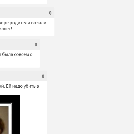
0
море родители возили
вляет!
0
я была совсем о
0
. Ей надо убить в