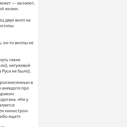
 сюжет — засмеют,
ой жизни.
ец двух вилл на
реотипы
: он-то виллы не
нуть такие
али), негужевой
 Руси не было).
произнесенным в
м анекдоте про
дураком
догана. «Ни у
вляется
чен министром
либо еще?»