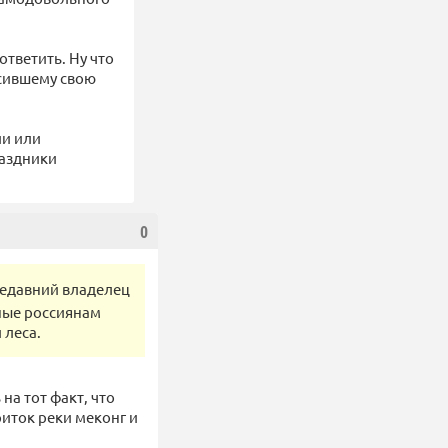
ответить. Ну что
асившему свою
ии или
раздники
0
недавний владелец
нные россиянам
 леса.
на тот факт, что
иток реки меконг и