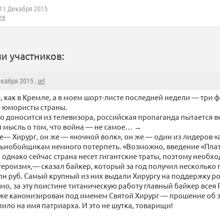
11 Декабря 2015
ев
и участников:
екабря 2015 ,
url
, как в Кремле, а в моем шорт-листе последней недели — три 
 юмористы страны.
то доносится из телевизора, российская пропаганда пытается в
 мысль о том, что война — не самое… →
е— Хирург, он же — «ночной волк», он же — один из лидеров «
ьнобойщикам немного потерпеть. «Возможно, введение «Плат
 однако сейчас страна несет гигантские траты, поэтому необх
героизм»,— сказал байкер, который за год получил несколько
млн руб. Самый крупный из них выдали Хирургу на поддержку р
о, за эту поистине титаническую работу главный байкер всея 
же канонизирован под именем Святой Хирург — прошение об 
ило на имя патриарха. И это не шутка, товарищи!