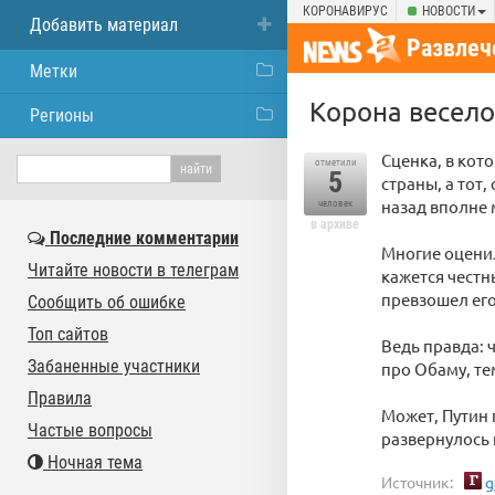
КОРОНАВИРУС
НОВОСТИ
Добавить материал
Развлеч
Метки
Корона весел
Регионы
Сценка, в кот
отметили
5
страны, а тот,
назад вполне 
человек
в архиве
Последние комментарии
Многие оценил
Читайте новости в телеграм
кажется честн
превзошел его
Сообщить об ошибке
Топ сайтов
Ведь правда: 
Забаненные участники
про Обаму, те
Правила
Может, Путин 
Частые вопросы
развернулось 
Ночная тема
Источник:
g