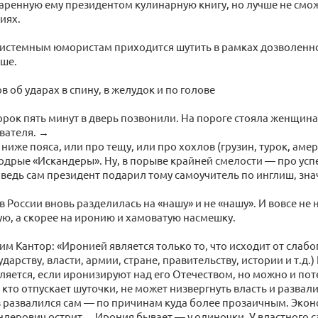
аренную ему президентом кулинарную книгу, но лучше не смож
иях.
стемным юмористам приходится шутить в рамках дозволенног
ьше.
 об ударах в спину, в желудок и по голове
сорок пять минут в дверь позвонили. На пороге стояла женщина
вателя. →
 ниже пояса, или про тещу, или про хохлов (грузин, турок, амери
одрые «Искандеры». Ну, в порыве крайней смелости — про усп
 ведь сам президент подарил тому самоучитель по инглиш, зн
в России вновь разделилась на «нашу» и не «нашу». И вовсе не
ю, а скорее на иронию и хамоватую насмешку.
им Кантор: «Иронией является только то, что исходит от слаб
ударству, власти, армии, стране, правительству, истории и т.д.)
ляется, если иронизируют над его Отечеством, но можно и пот
 кто отпускает шуточки, не может низвергнуть власть и развал
 развалился сам — по причинам куда более прозаичным. Экон
ндерович острит… Ирония бывает — у одиночки. У властного 