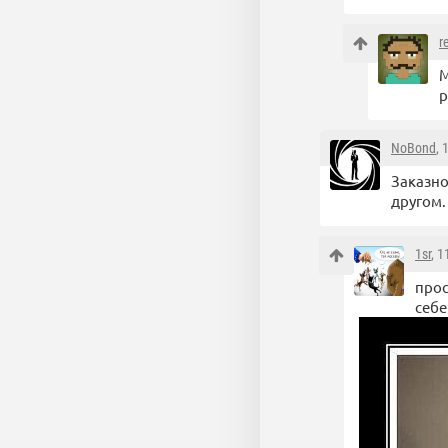
r
М
р
NoBond
, 
Заказно
другом.
1sr
, 
прос
себе