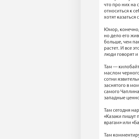
что про них на
относиться к с
хотят казаться
Юмор, конечно,
но дело его жи
больше, чем па
растет. И все э
люди говорят и 
Там — килобайт
маслом черного
сотни язвитель
заснятого в мо
самого Чаплина
западные ценно
Там сегодня на
«Казаки пишут 
врагам» или «Б
Там комментиру