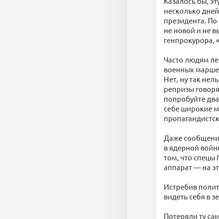
Казалось бы, эт
несколько дней
президента. По
не новой и не в
генпрокурора, 
Часто людям ле
военных маршей
Нет, ну так не
репризы говоря
попробуйте два
себе широкие м
пропагандистск
Даже сообщение
в ядерной войне
том, что спецы
аппарат — на эт
Истребив полит
видеть себя в з
Потеряли ту са