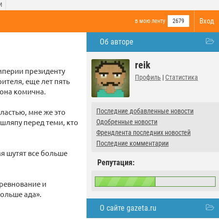
И
Вход
в мою ленту
2679
Об авторе
reik
мперии президенту
Профиль
|
Статистика
рителя, еще лет пять
 она комична.
ластью, мне же это
Последние добавленные новости
шляпу перед теми, кто
Одобренные новости
Френдлента последних новостей
Последние комментарии
мя шутят все больше
Репутация:
оревнование и
больше ада».
О сайте gazeta.ru