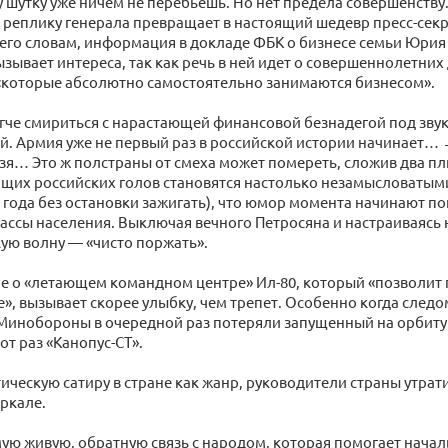
у шутку уже ничем не перебьешь. Но нет предела совершенству.
 реплику генерала превращает в настоящий шедевр пресс-сек
 его словам, информация в докладе ФБК о бизнесе семьи Юрия
ызывает интереса, так как речь в ней идет о совершеннолетних
«которые абсолютно самостоятельно занимаются бизнесом».
гче смириться с нарастающей финансовой безнадегой под зву
. Армия уже не первый раз в российской истории начинает…
льзя… Это ж полстраны от смеха может помереть, сложив два п
щих российских голов становятся настолько незамысловатыми
 года без остановки зажигать), что юмор момента начинают п
ассы населения. Выключая вечного Петросяна и настраиваясь 
ую волну — «чисто поржать».
 о «летающем командном центре» Ил-80, который «позволит 
», вызывает скорее улыбку, чем трепет. Особенно когда следо
 Минобороны в очередной раз потеряли запущенный на орбит
от раз «Канопус-СТ».
ическую сатиру в стране как жанр, руководители страны утра
еркале.
мую живую, обратную связь с народом, которая помогает нача