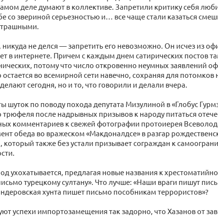
 самом деле думают в коллективе. Запретили критику себя люб
ебе со звериной серьезностью и… все чаще стали казаться сме
 страшными.
 никуда не делся — запретить его невозможно. Он исчез из о
вет в интернете. Причем с каждым днем сатирических постов т
нических, потому что число откровенно неумных заявлений о
то остается во всемирной сети навечно, сохраняя для потомков н
делают сегодня, но и то, что говорили и делали вчера.
ы шуток по поводу похода депутата Мизулиной в «Глобус Гурмэ
 трюфеля после надрывных призывов к народу питаться отеч
ных комментариев к свежей фотографии протоиерея Всеволод
мент обеда во вражеском «Макдоналдсе» в разгар рождественск
, который также без устали призывает сограждан к самоогран
сти.
род ухохатывается, предлагая новые названия к хрестоматийн
письмо турецкому султану». Что лучше: «Наши враги пишут пи
андеровская хунта пишет письмо пособникам террористов»?
ют успехи импортозамещения так задорно, что Хазанов от за