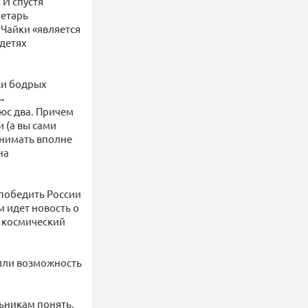
 И спустя
ретарь
 Чайки «является
 детях
ки бодрых
 →
люс два. Причем
 (а вы сами
онимать вполне
на
победить России
м идет новость о
у космический
тили возможность
льникам понять,