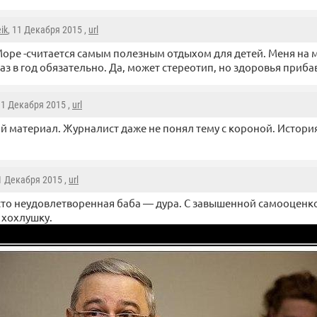
eik
, 11 Декабря 2015 ,
url
оре -считается самым полезным отдыхом для детей. Меня на 
аз в год обязательно. Да, может стереотип, но здоровья приба
11 Декабря 2015 ,
url
й материал. Журналист даже не понял тему с короной. Истори
11 Декабря 2015 ,
url
то неудовлетворенная баба — дура. С завышенной самооценкой
 хохлушку.