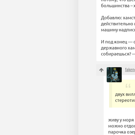
большинства – 
Добавлю: хамств
действительно 
машину надпис
И под конец — с
державного хам
собираешься? —
fake
двух вил
стереоти
живу у моря
можно отдох
парочка озе