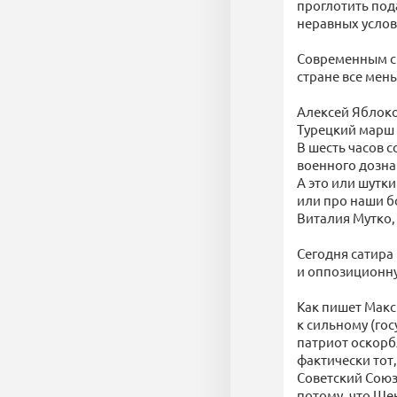
проглотить под
неравных услов
Современным си
стране все мен
Алексей Яблоков
Турецкий марш
В шесть часов 
военного дозна
А это или шутки
или про наши б
Виталия Мутко,
Сегодня сатира 
и оппозиционну
Как пишет Макс
к сильному (гос
патриот оскорб
фактически тот,
Советский Союз
потому, что Ше