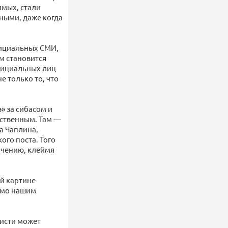
имых, стали
шными, даже когда
фициальных СМИ,
ам становится
фициальных лиц
е только то, что
» за сибасом и
ественным. Там —
а Чаплина,
ого поста. Того
ичению, клеймя
ой картине
сьмо нашим
висти может