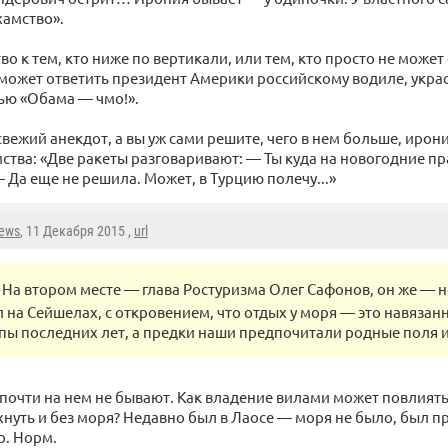
хамство».
о к тем, кто ниже по вертикали, или тем, кто просто не может 
может ответить президент Америки российскому водиле, укр
ью «Обама — чмо!».
вежий анекдот, а вы уж сами решите, чего в нем больше, ирон
ства: «Две ракеты разговаривают: — Ты куда на новогодние п
 Да еще не решила. Может, в Турцию полечу...»
news
, 11 Декабря 2015 ,
url
На втором месте — глава Ростуризма Олег Сафонов, он же — 
л на Сейшелах, с откровением, что отдых у моря — это навяза
пы последних лет, а предки наши предпочитали родные поля и
 почти на нем не бывают. Как владение вилами может повлиять 
нуть и без моря? Недавно был в Лаосе — моря не было, был пр
р. Норм.