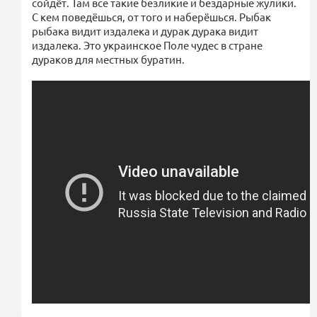
сойдёт. Там все такие безликие и бездарные жулики.
С кем поведёшься, от того и наберёшься. Рыбак
рыбака видит издалека и дурак дурака видит
издалека. Это украинское Поле чудес в стране
дураков для местных буратин.