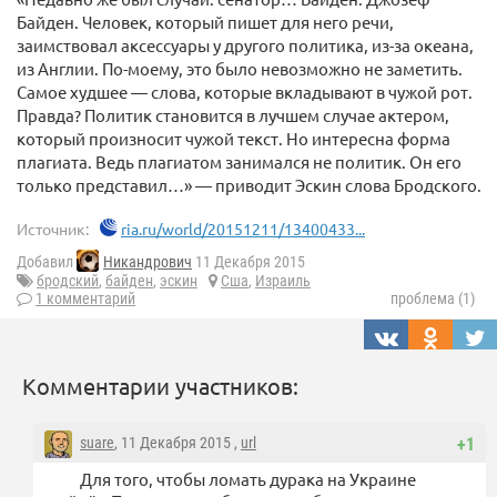
Байден. Человек, который пишет для него речи,
заимствовал аксессуары у другого политика, из-за океана,
из Англии. По-моему, это было невозможно не заметить.
Самое худшее — слова, которые вкладывают в чужой рот.
Правда? Политик становится в лучшем случае актером,
который произносит чужой текст. Но интересна форма
плагиата. Ведь плагиатом занимался не политик. Он его
только представил…» — приводит Эскин слова Бродского.
Источник:
ria.ru/world/20151211/13400433...
Добавил
Никандрович
11 Декабря 2015
бродский
,
байден
,
эскин
Сша
,
Израиль
1 комментарий
проблема (1)
Комментарии участников:
suare
, 11 Декабря 2015 ,
url
+1
Для того, чтобы ломать дурака на Украине