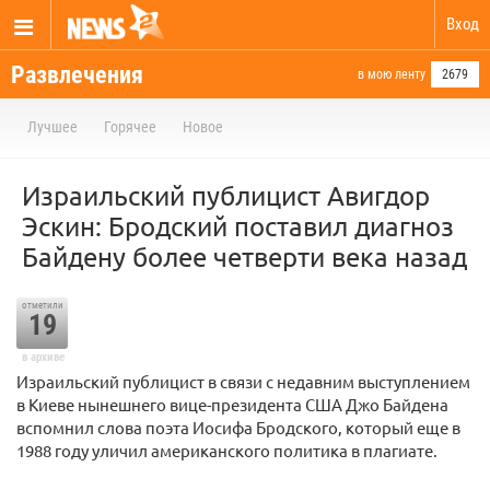
Вход
Развлечения
в мою ленту
2679
Лучшее
Горячее
Новое
Израильский публицист Авигдор
Эскин: Бродский поставил диагноз
Байдену более четверти века назад
отметили
19
в архиве
Израильский публицист в связи с недавним выступлением
в Киеве нынешнего вице-президента США Джо Байдена
вспомнил слова поэта Иосифа Бродского, который еще в
1988 году уличил американского политика в плагиате.