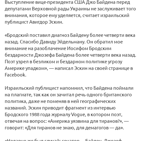
Выступление вице-президента США Джо Байдена перед
депутатами Верховной рады Украины не заслуживает того
внимания, которое ему уделяется, считает израильский
публицист Авигдор Эскин.
«Бродский поставил диагноз Байдену более четверти века
назад. Спасибо Давиду Эйдельману. Он обратил мое
внимание на разоблачение Иосифом Бродским
бездарности Джозефа Байдена более четверти века назад.
Поэт узрел в безликом и бездарном политике угрозу
Америке упадком», — написал Эскин на своей странице в
Facebook.
Израильский публицист напомнил, что Байдена поймали
на плагиате, так как он зачитал речь одного британского
политика, даже не поменяв в ней географических
названий. Эскин приводит фрагмент из интервью
Бродского 1988 года журналу Vogue, в котором поэт,
отвечая на вопрос: «Америка уязвима для тиранов?», —
говорит: «Для тиранов не знаю, для демагогов — да».
«Недавно же был случай: сенатор… Байден. Джозеф