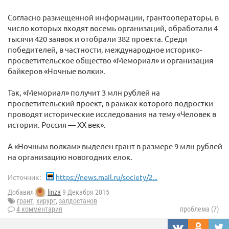
Согласно размещенной информации, грантооператоры, в
число которых входят восемь организаций, обработали 4
тысячи 420 заявок и отобрали 382 проекта. Среди
победителей, в частности, международное историко-
просветительское общество «Мемориал» и организация
байкеров «Ночные волки».
Так, «Мемориал» получит 3 млн рублей на
просветительский проект, в рамках которого подростки
проводят исторические исследования на тему «Человек в
истории. Россия — ХХ век».
А «Ночным волкам» выделен грант в размере 9 млн рублей
на организацию новогодних елок.
Источник:
https://news.mail.ru/society/2...
Добавил
linza
9 Декабря 2015
грант
,
хирург
,
залдостанов
4 комментария
проблема (7)