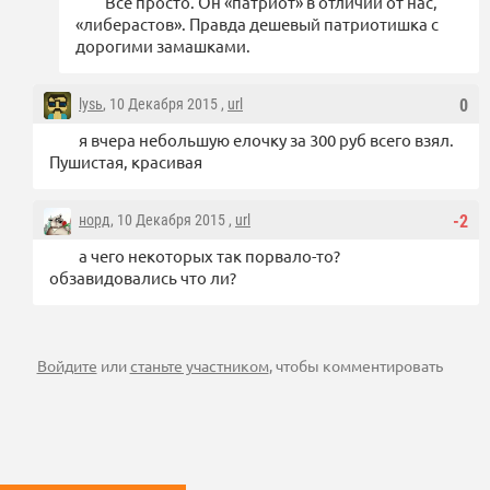
Все просто. Он «патриот» в отличии от нас,
«либерастов». Правда дешевый патриотишка с
дорогими замашками.
lysь
, 10 Декабря 2015 ,
url
0
я вчера небольшую елочку за 300 руб всего взял.
Пушистая, красивая
норд
, 10 Декабря 2015 ,
url
-2
а чего некоторых так порвало-то?
обзавидовались что ли?
Войдите
или
станьте участником
, чтобы комментировать