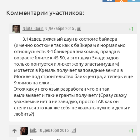
Комментарии участников:
Nikita_Gorin
, 9 Декабря 2015 ,
url
+1
3,14здец ряженый даун в костюме байкера
(именно костюме так как к байкерам я нормально
отношусь есть 3-4 байкеров знакомых, правда в
возрасте ближе к 45-50, а этот даун Зладозадов
только понтуется и лижет жопу властьимущим)
мотается в Кремль получает заповедные земли в
Москве под строительство байк-центра, а теперь еще
9 лямов на елки…
Этож как у него язык разработан что он так
вылизывает и такие гранты получает? (Сразу скажу
уважаемые нет я не завидую, просто ТАК как он
стелиться это как-же себя не уважать нужно и деньги
любить?)
jaik
, 10 Декабря 2015 ,
url
+1