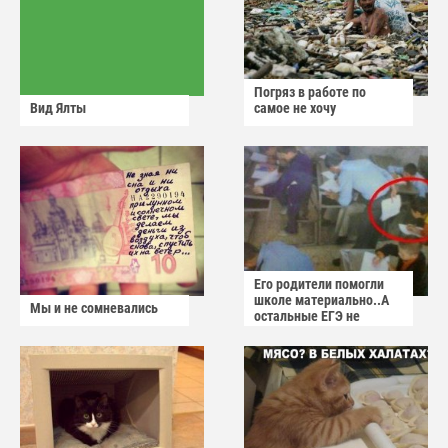
Погряз в работе по
Вид Ялты
самое не хочу
Его родители помогли
школе материально..А
Мы и не сомневались
остальные ЕГЭ не
сдадут