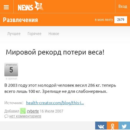
Вход
Развлечения
в мою ленту
2679
Лучшее
Горячее
Новое
Мировой рекорд потери веса!
отметили
5
в архиве
В 2003 году этот молодой человек весил 286 кг. теперь
всего лишь 100 кг. Зрелище не для слабонервных.
Источник:
health-creator.com/blog/this-i...
Добавил
cyberte
16 Июля 2007
нет комментариев