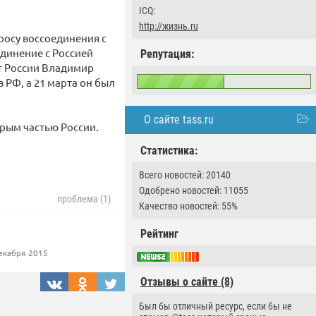
ICQ:
http://жизнь.ru
росу воссоединения с
единение с Россией
Репутация:
нт России Владимир
 РФ, а 21 марта он был
О сайте tass.ru
Крым частью России.
Статистика:
Всего новостей: 20140
Одобрено новостей: 11055
проблема (1)
Качество новостей: 55%
Рейтинг
екабря 2015
Отзывы о сайте (8)
Был бы отличный ресурс, если бы не