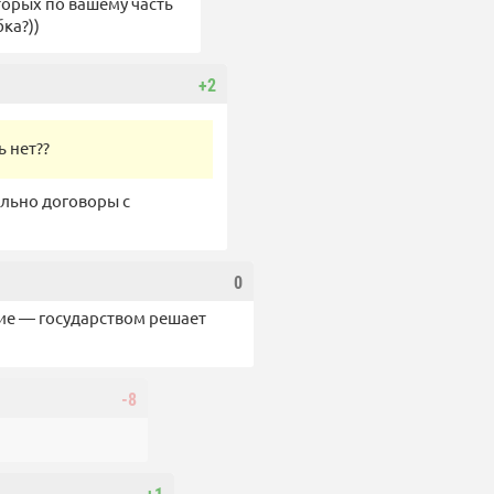
торых по вашему часть
ка?))
+2
 нет??
ельно договоры с
0
ние — государством решает
-8