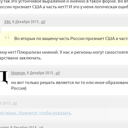
у так это устойчивое выражение и именно в такой форме. Во в
оссии признает США а часть нет?? И это у меня логическая ошиб
X86
, 8 Декабря 2015 ,
url
Во вторых по вашему часть России признает США а часть
ему нет? Плюрализм мнений. У нас и регионы могут самостоят
арствами заключать.
blogman
, 8 Декабря 2015 ,
url
но вот только решать является ли то или иное образова
Россия)
я 2015 ,
url
й скрыт. Нажмите, чтобы показать.
aster
, 8 Декабря 2015 ,
url