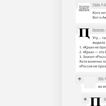
Flinky
, 8 
Кого ин
Вот и А
blogman
,
Угу… та
выдала 
1. «Крым не пр
2. «Крым — это 
3. Значит «Рос
Хотя конечно л
«Россия не при
X86
,
во в
b