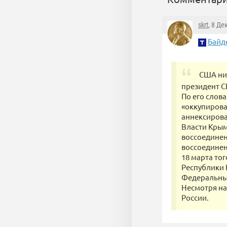
skrt
, 8 Де
Байд
США ник
президент С
По его слов
«оккупирова
аннексирова
Власти Крым
воссоединен
воссоединен
18 марта то
Республики 
Федеральны
Несмотря на
России.