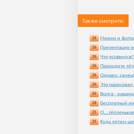
Также смотрите:
Можно и фотос
26
Презентация 
26
Что уставился?
26
Приходите тёт
26
Однако, самец!
26
Это нарисовал
26
Волга - машин
26
Бесплатный ин
28
О....тёпленькая
25
Куда летим ш
25