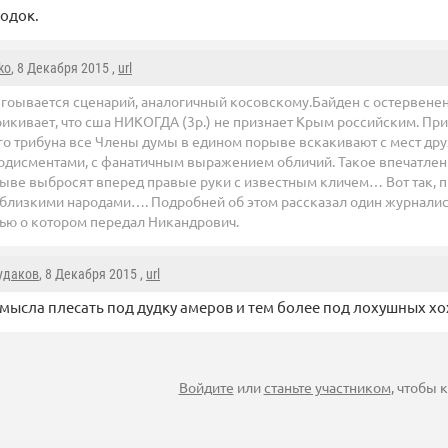
одок.
ko
, 8 Декабря 2015 ,
url
гоывается сценарий, аналогичный косовскому.Байден с остервен
икивает, что сша НИКОГДА (3р.) не признает Крым российским. При
о трибуна все Члены думы в едином порыве вскакивают с мест дру
дисментами, с фанатичным выражением обличий. Такое впечатление
ыве выбросят вперед правые руки с известным кличем… Вот так, п
близкими народами…. Подробней об этом рассказал один журналист
тью о котором передал Никандрович.
удаков
, 8 Декабря 2015 ,
url
смысла плесать под дудку амеров и тем более под лохушных хо
Войдите
или
станьте участником
, чтобы