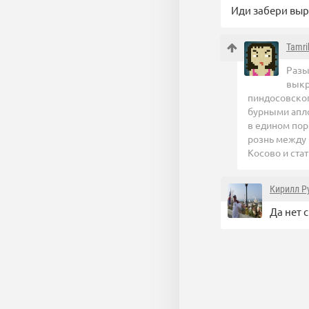
Иди забери выр
Tamri
Разы
выкр
пиндосовског
бурными апло
в едином пор
рознь между 
Косово и ста
Кирилл Р
Да нет 