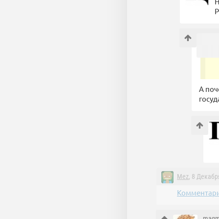
Н
Р
А поч
госуд
Mez
, 8 Декабр
Комментари
magm