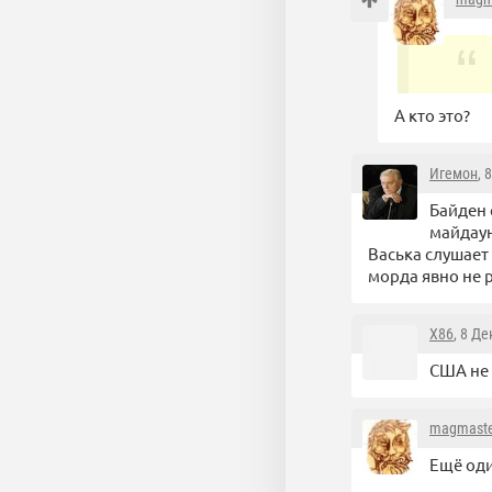
А кто это?
Игемон
, 
Байден 
майдаун
Васька слушает 
морда явно не 
X86
, 8 Д
США не 
magmaste
Ещё оди