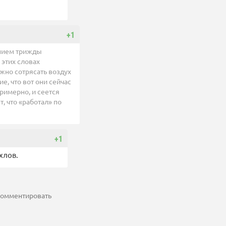
+1
ением трижды
 этих словах
жно сотрясать воздух
, что вот они сейчас
римерно, и сеется
, что «работал» по
+1
хлов.
 комментировать