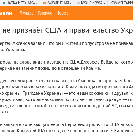
НАУКА И ТЕХНИКА
РАЗВЛЕЧЕНИЯ
КУХНЯ NEWS2
КОММЕНТАРИ
ения
Лучшее
Горячее
Новое
 не признаёт США и правительство Ук
ергей Аксенов заявил, что он и жители полуострова не призн
во Украины.
ировал на слова вице-президента США Джозефа Байдена, кото
мерика не изменит позицию в отношении Крыма.
ден сегодня рассказывал сказки, что Америка не признает Крым
днозначно можем сказать, что Крым никогда не признает ни А
 Украины. Граждане Украины — это наши союзники и друзья, к
ку жуликам, которые возглавляют эту несчастную страну», — ск
ведомственного штаба по ликвидации последствий ЧС, связан
том.
 заявил в ходе выступления в Верховной раде, что США никог
ношении Крыма. «США никогда не признает попытки РФ аннекс