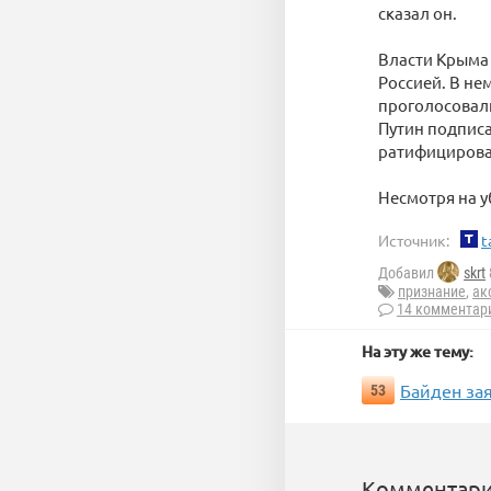
сказал он.
Власти Крыма 
Россией. В не
проголосовали
Путин подписа
ратифицирова
Несмотря на у
Источник:
t
Добавил
skrt
признание
,
ак
14 комментар
На эту же тему:
Байден за
53
Комментари