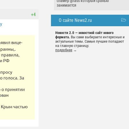
спамер @tass который сранью
занимается
+4
О сайте News2.ru
у
Новости 2.0 — новостной сайт нового
формата.
Вы сами выбираете интересные и
актуальные темы. Самые лучшие попадают
явил вице-
на главную страницу.
раины,.
подробнее
→
 правила,
ки РФ
опросу
 голоса. За
р о принятии
ован
ь Крым частью