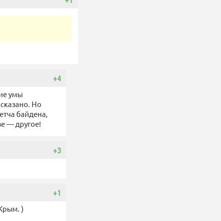
+1
+4
ие умы
 сказано. Но
етча байдена,
е — другое!
+3
+1
Крым. )