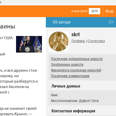
И
Вход
в мою ленту
2679
Об авторе
раины
skrt
ают США
Профиль
|
Статистика
рый
Последние добавленные новости
Одобренные новости
, и все дружно стоя
Френдлента последних новостей
мерику, ни
Последние комментарии
оторые разберутся и
Личные данные
азал Аксенов на
ной с
Имя:
Местоположение: Дефолт Сити
да не изменит своей
Контактная информация
ировать Крым», —