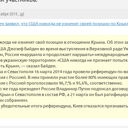
кабря 2015 ,
url
ен заявил, что США никогда не изменят своей позиции по Крым
огда не изменят свой позиции в отношении Крыма. Об этом за
ША Джозеф Байден во время выступления в Верховной раде Ук
ам, Россия «нарушила и продолжает нарушать» международные
в украинскую территорию». «США никогда не признает попыт
ть Крым», — сказал Байден.
а и Севастополя 16 марта 2014 года провели референдум по в
ия с Россией. В нем приняли участие более 80% имеющих право
ие с Россией проголосовали 96,7;% и 95,6%, соответственно.
го же года президент России Владимир Путин подписал догово
Крым и Севастополя в состав РФ, а 21 марта он был ратифицир
м собранием.
 убедительные итоги референдума, Киев отказался признават