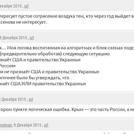
Декабря 2015 ,
url
тересует пустое сотрясение воздуха тем, кто через год выйдет 
ксенова не интересует.
 8 Декабря 2015 ,
url
к… Моя логика воспитанная на алгоритмах и блок-схемах под
(предварительно обработав) следующую ситуацию:
изнаёт США и правительство Украины»
Россия»
сия не признаёт США и правительство Украины»
огичнее было бы утверждать, что
знаёт США ИЛИ правительство Украины»
 8 Декабря 2015 ,
url
тором пункте логическая ошибка. Крым — это часть России, а не
logman
, 8 Декабря 2015 ,
url