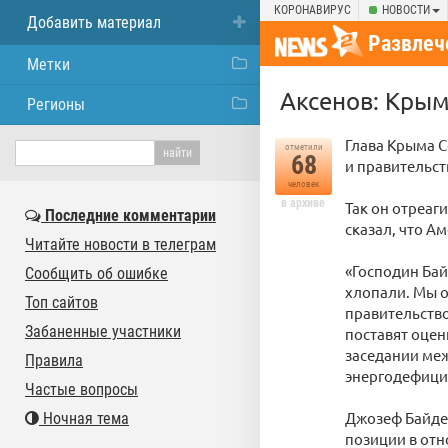
КОРОНАВИРУС
НОВОСТИ
Добавить материал
Развлеч
Метки
Аксенов: Крым
Регионы
Глава Крыма С
отметили
68
и правительст
человек
в архиве
Так он отреаг
Последние комментарии
сказал, что А
Читайте новости в телеграм
«Господин Бай
Сообщить об ошибке
хлопали. Мы о
Топ сайтов
правительство
Забаненные участники
поставят оцен
заседании меж
Правила
энергодефици
Частые вопросы
Джозеф Байден
Ночная тема
позиции в от