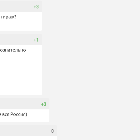
+3
в тираж?
+1
сознательно
+3
 вся Россия)
0