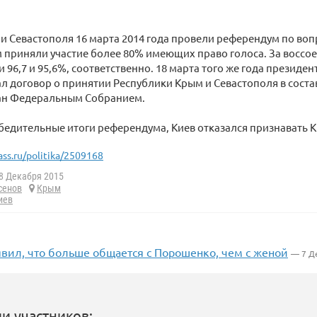
и Севастополя 16 марта 2014 года провели референдум по воп
м приняли участие более 80% имеющих право голоса. За воссо
 96,7 и 95,6%, соответственно. 18 марта того же года президе
л договор о принятии Республики Крым и Севастополя в состав
н Федеральным Собранием.
бедительные итоги референдума, Киев отказался признавать 
ass.ru/politika/2509168
8 Декабря 2015
сенов
Крым
иев
явил, что больше общается с Порошенко, чем с женой
— 7 Д
и участников: