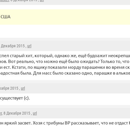
США
8 Декабря 2015 ,
url
спел старый хит, который, однако же, ещё будоажит неокрепш
ов. Вот реально, что можно ещё было ожидать? Только то, что
и ест. Кстати, по ящику показали морду парашенки во время ск
радостная была. Для масс было сказано одно, парашке в альков
екабря 2015 ,
url
существует (с).
r
, 8 Декабря 2015 ,
url
н яркий засвет. Хозя с трибуны ВР рассказывает, что не отдаст 