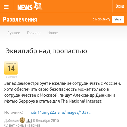
Вход
Развлечения
в мою ленту
2679
Лучшее
Горячее
Новое
Эквилибр над пропастью
отметили
14
в архиве
Запад демонстрирует нежелание сотрудничать с Россией,
хотя обеспечить свою безопасность может только в
сотрудничестве с Москвой, пишут Александр Дынкин и
Мэтью Берроуз в статье для The National Interest.
Источник:
cdn11.img22.ria.ru/images/1337...
Добавил
skrt
8 Декабря 2015
нет комментариев