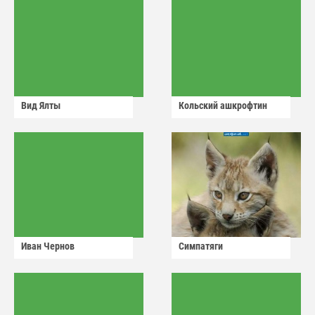
Вид Ялты
Кольский ашкрофтин
Иван Чернов
Симпатяги