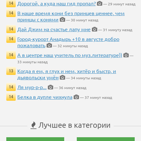
Дорогой, а куда наш гид пропал?
14
— 29 минут назад
В наше время кони без принцев ценнее, чем
14
принцы с конями
— 30 минут назад
Дай Джим на счастье лапу мне
14
— 31 минуту назад
Город-курорт Анадырь +10 в августе добро
14
пожаловать
— 32 минуты назад
А в центре наш учитель по муз.литературе))
14
—
33 минуты назад
Когда я ем, я глух и нем, хитёр и быстр, и
13
дьявольски умён
— 34 минуты назад
Ля мур-р-р...
14
— 36 минут назад
Белка в дупле чихнула
14
— 37 минут назад
Лучшее в категории