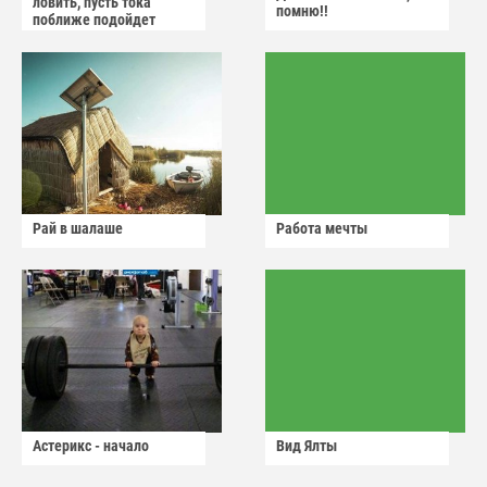
ловить, пусть тока
помню!!
поближе подойдет
Рай в шалаше
Работа мечты
Астерикс - начало
Вид Ялты