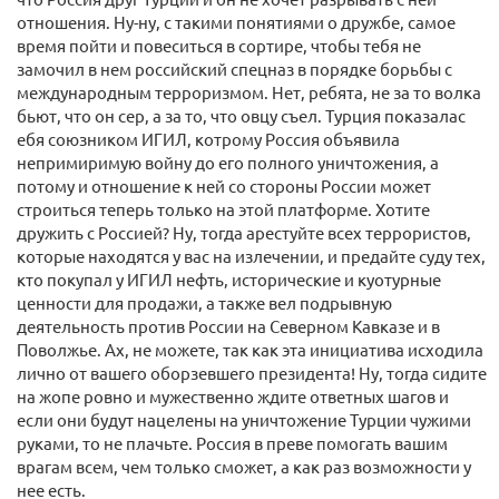
отношения. Ну-ну, с такими понятиями о дружбе, самое
время пойти и повеситься в сортире, чтобы тебя не
замочил в нем российский спецназ в порядке борьбы с
международным терроризмом. Нет, ребята, не за то волка
бьют, что он сер, а за то, что овцу съел. Турция показалас
ебя союзником ИГИЛ, котрому Россия объявила
непримиримую войну до его полного уничтожения, а
потому и отношение к ней со стороны России может
строиться теперь только на этой платформе. Хотите
дружить с Россией? Ну, тогда арестуйте всех террористов,
которые находятся у вас на излечении, и предайте суду тех,
кто покупал у ИГИЛ нефть, исторические и куотурные
ценности для продажи, а также вел подрывную
деятельность против России на Северном Кавказе и в
Поволжье. Ах, не можете, так как эта инициатива исходила
лично от вашего оборзевшего президента! Ну, тогда сидите
на жопе ровно и мужественно ждите ответных шагов и
если они будут нацелены на уничтожение Турции чужими
руками, то не плачьте. Россия в преве помогать вашим
врагам всем, чем только сможет, а как раз возможности у
нее есть.