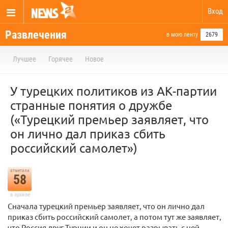
Вход
Развлечения
в мою ленту
2679
Лучшее
Горячее
Новое
У турецких политиков из АК-партии
странные понятия о дружбе
(«Турецкий премьер заявляет, что
он лично дал приказ сбить
российский самолет»)
отметили
58
в архиве
Сначала турецкий премьер заявляет, что он лично дал
приказ сбить российский самолет, а потом тут же заявляет,
что Россия друг Турции и он не хочет разрывать с ней