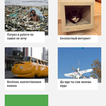
Погряз в работе по
самое не хочу
Бесплатный интернет
Весёлая, какчественная
Да иди ты сам знаешь
какаха
куда