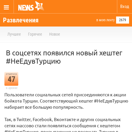
Вход
Развлечения
в мою ленту
2679
Лучшее
Горячее
Новое
В соцсетях появился новый хештег
#НеЕдувТурцию
отметили
47
в архиве
Пользователи социальных сетей присоединяются к акции
бойкота Турции. Соответствующий хештег #НеЕдувТурцию
набирает все большую популярность.
Так, в Twitter, Facebook, Вконтакте и других социальных
сетях массово стали появляться сообщения с хештегом
#НеЕдувТурцию, призывающие не посещать Турцию в