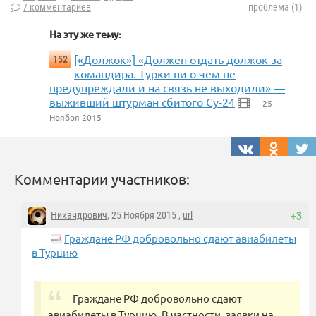
7 комментариев
проблема (1)
На эту же тему:
[«Должок»] «Должен отдать должок за
152
командира. Турки ни о чем не
предупреждали и на связь не выходили» —
выживший штурман сбитого Су-24
— 25
Ноября 2015
Комментарии участников:
Никандрович
, 25 Ноября 2015 ,
url
+3
Граждане РФ добровольно сдают авиабилеты
в Турцию
Граждане РФ добровольно сдают
авиабилеты в Турцию. В частности, заявки на