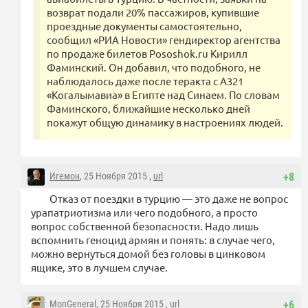
возврат подали 20% пассажиров, купившие
проездные документы самостоятельно,
сообщил «РИА Новости» гендиректор агентства
по продаже билетов Pososhok.ru Кирилл
Фаминский. Он добавил, что подобного, не
наблюдалось даже после теракта с A321
«Когалымавиа» в Египте над Синаем. По словам
Фаминского, ближайшие несколько дней
покажут общую динамику в настроениях людей.
Игемон
, 25 Ноября 2015 ,
url
+8
Отказ от поездки в турцию — это даже не вопрос
урапатриотизма или чего подобного, а просто
вопрос собственной безопасности. Надо лишь
вспомнить геноцид армян и понять: в случае чего,
можно вернуться домой без головы в цинковом
ящике, это в лучшем случае.
MonGeneral
, 25 Ноября 2015 ,
url
+6