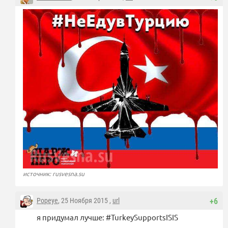
источник: rusvesna.su
Popeye
, 25 Ноября 2015 ,
url
+6
я придумал лучше: #TurkeySupportsISIS