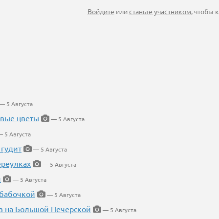
Войдите
или
станьте участником
, чтобы
— 5 Августа
евые цветы
— 5 Августа
 5 Августа
 гудит
— 5 Августа
ереулках
— 5 Августа
й
— 5 Августа
 бабочкой
— 5 Августа
в на Большой Печерской
— 5 Августа