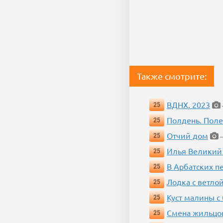
Также смотрите:
ВДНХ, 2023
25
Полдень. Пол
25
Отчий дом
25
—
Илья Великий
25
В Арбатских п
25
Лодка с ветло
25
Куст малины с
25
Смена жильцо
25