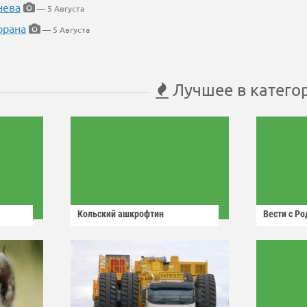
нева
— 5 Августа
орана
— 5 Августа
Лучшее в катего
Кольский ашкрофтин
Вести с Р