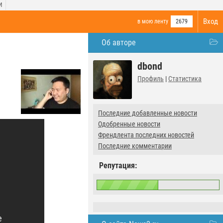
И
Вход
в мою ленту
2679
Об авторе
dbond
Профиль
|
Статистика
Последние добавленные новости
Одобренные новости
Френдлента последних новостей
Последние комментарии
Репутация: