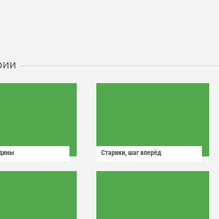
рии
одины
Старики, шаг вперёд