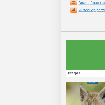
Волшебная си
25
Интерьер рест
25
Кот прав