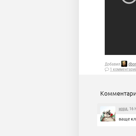
Добавил
dbo
1 комментари
Комментари
норд
, 16
ваще кла