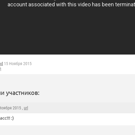
nd
15 Ноября 2015
й
и участников:
 Ноября 2015 ,
url
сс!!! :)