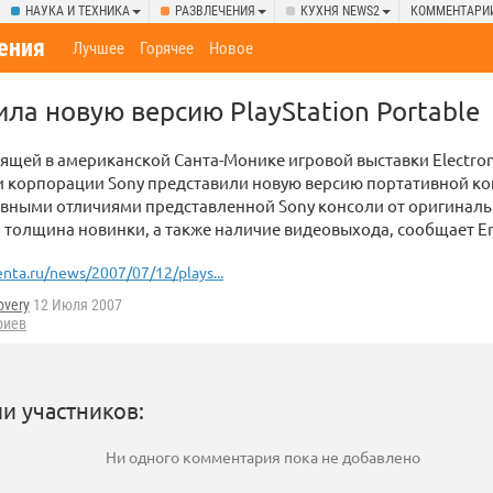
НАУКА И ТЕХНИКА
РАЗВЛЕЧЕНИЯ
КУХНЯ NEWS2
КОММЕНТАРИ
ения
Лучшее
Горячее
Новое
ила новую версию PlayStation Portable
ящей в американской Санта-Монике игровой выставки Electron
 корпорации Sony представили новую версию портативной кон
овными отличиями представленной Sony консоли от оригиналь
 толщина новинки, а также наличие видеовыхода, сообщает E
enta.ru/news/2007/07/12/plays...
overy
12 Июля 2007
риев
и участников:
Ни одного комментария пока не добавлено