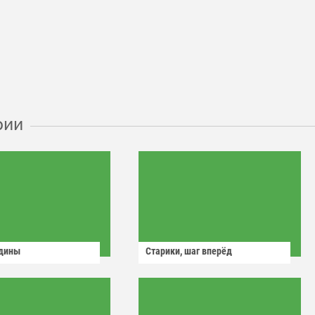
рии
одины
Старики, шаг вперёд