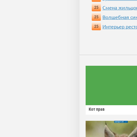
Смена жильцо
25
Волшебная си
25
Интерьер рест
25
Кот прав