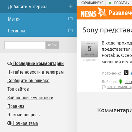
КОРОНАВИРУС
НОВОСТИ
Добавить материал
Развлеч
Метки
Sony представ
Регионы
В ходе проход
отметили
5
представители
Portable. Осн
человек
в архиве
меньший вес и
Последние комментарии
Читайте новости в телеграм
Источник:
l
Сообщить об ошибке
Добавил
disc
нет коммента
Топ сайтов
Забаненные участники
Правила
Комментари
Частые вопросы
Ночная тема