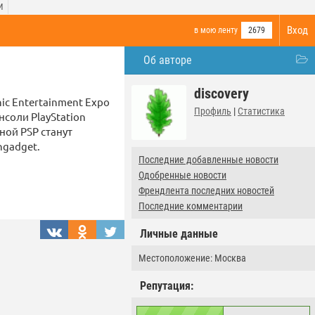
И
Вход
в мою ленту
2679
Об авторе
discovery
ic Entertainment Expo
Профиль
|
Статистика
соли PlayStation
ной PSP станут
ngadget.
Последние добавленные новости
Одобренные новости
Френдлента последних новостей
Последние комментарии
Личные данные
Местоположение: Москва
Репутация: