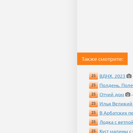
Также смотрите:
ВДНХ, 2023
25
Полдень. Пол
25
Отчий дом
25
—
Илья Великий
25
В Арбатских п
25
Лодка с ветло
25
Куст малины с
25