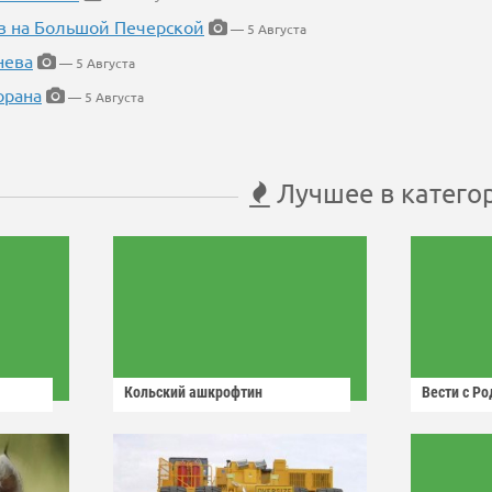
в на Большой Печерской
— 5 Августа
нева
— 5 Августа
орана
— 5 Августа
Лучшее в катего
Кольский ашкрофтин
Вести с Р