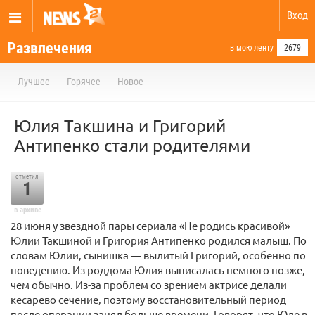
Вход
Развлечения
в мою ленту
2679
Лучшее
Горячее
Новое
Юлия Такшина и Григорий
Антипенко стали родителями
отметил
1
в архиве
28 июня у звездной пары сериала «Не родись красивой»
Юлии Такшиной и Григория Антипенко родился малыш. По
словам Юлии, сынишка — вылитый Григорий, особенно по
поведению. Из роддома Юлия выписалась немного позже,
чем обычно. Из-за проблем со зрением актрисе делали
кесарево сечение, поэтому восстановительный период
после операции занял больше времени. Говорят, что Юле в