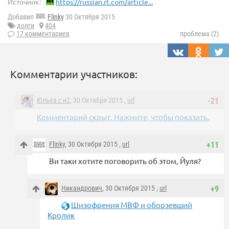
Источник:
https://russian.rt.com/article...
Добавил
Flinky
30 Октября 2015
долги
404
17 комментариев
проблема (2)
Комментарии участников:
Юлька с н2
, 30 Октября 2015 ,
url
-21
Комментарий скрыт. Нажмите, чтобы показать.
Flinky
, 30 Октября 2015 ,
url
+11
Ви таки хотите поговорить об этом, Йуля?
Никандрович
, 30 Октября 2015 ,
url
+9
Шизофрения МВФ и оборзевший
Кролик