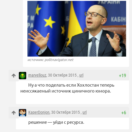
источник: politnavigator.net
marvellouz
, 30 Октября 2015 ,
url
+19
Ну а что поделать если Хохлостан теперь
неиссякаемый источник циничного юмора.
KaperDonjon
, 30 Октября 2015 ,
url
+6
решение — уйди с ресурса.