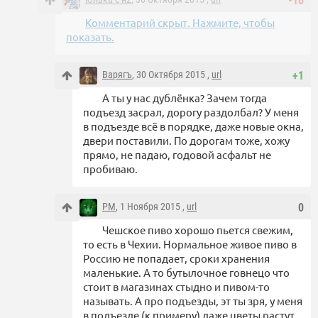
-10
Комментарий скрыт. Нажмите, чтобы
показать.
Варягъ
, 30 Октября 2015 ,
url
+1
А ты у нас дублёнка? Зачем тогда
подъезд засрал, дорогу раздолбал? У меня
в подъезде всё в порядке, даже новые окна,
двери поставили. По дорогам тоже, хожу
прямо, не падаю, годовой асфальт не
пробиваю.
PM
, 1 Ноября 2015 ,
url
0
Чешское пиво хорошо пьется свежим,
то есть в Чехии. Нормальное живое пиво в
Россию не попадает, сроки хранения
маленькие. А то бутылочное говнецо что
стоит в магазинах стыдно и пивом-то
называть. А про подъезды, эт ты зря, у меня
в подъезде (к примеру) даже цветы растут.