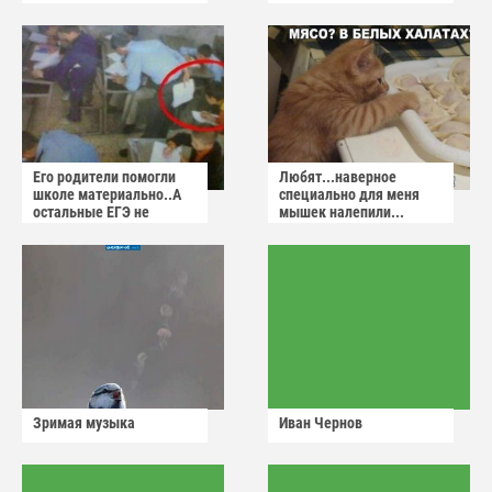
Его родители помогли
Любят...наверное
школе материально..А
специально для меня
остальные ЕГЭ не
мышек налепили...
сдадут
Зримая музыка
Иван Чернов