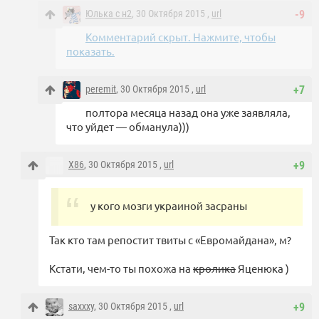
Юлька с н2
, 30 Октября 2015 ,
url
-9
Комментарий скрыт. Нажмите, чтобы
показать.
peremit
, 30 Октября 2015 ,
url
+7
полтора месяца назад она уже заявляла,
что уйдет — обманула)))
X86
, 30 Октября 2015 ,
url
+9
у кого мозги украиной засраны
Так кто там репостит твиты с «Евромайдана», м?
Кстати, чем-то ты похожа на
кролика
Яценюка )
saxxxy
, 30 Октября 2015 ,
url
+9