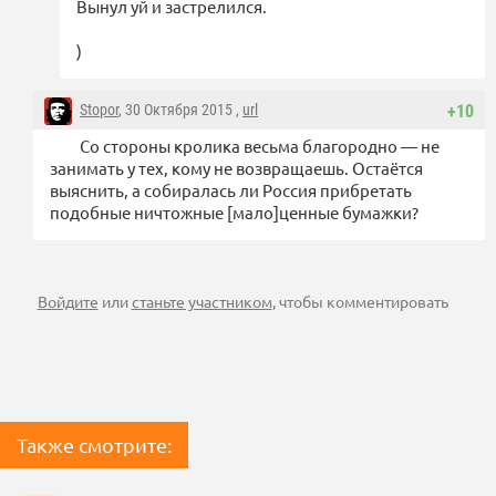
Вынул уй и застрелился.
)
Stopor
, 30 Октября 2015 ,
url
+10
Со стороны кролика весьма благородно — не
занимать у тех, кому не возвращаешь. Остаётся
выяснить, а собиралась ли Россия прибретать
подобные ничтожные [мало]ценные бумажки?
Войдите
или
станьте участником
, чтобы комментировать
Также смотрите: