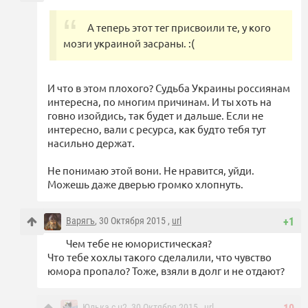
А теперь этот тег присвоили те, у кого
мозги украиной засраны. :(
И что в этом плохого? Судьба Украины россиянам
интересна, по многим причинам. И ты хоть на
говно изойдись, так будет и дальше. Если не
интересно, вали с ресурса, как будто тебя тут
насильно держат.
Не понимаю этой вони. Не нравится, уйди.
Можешь даже дверью громко хлопнуть.
Варягъ
, 30 Октября 2015 ,
url
+1
Чем тебе не юмористическая?
Что тебе хохлы такого сделалили, что чувство
юмора пропало? Тоже, взяли в долг и не отдают?
Юлька с н2
, 30 Октября 2015 ,
url