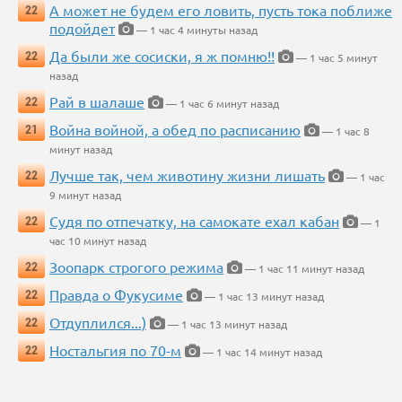
А может не будем его ловить, пусть тока поближе
22
подойдет
— 1 час 4 минуты назад
Да были же сосиски, я ж помню!!
22
— 1 час 5 минут
назад
Рай в шалаше
22
— 1 час 6 минут назад
Война войной, а обед по расписанию
21
— 1 час 8
минут назад
Лучше так, чем животину жизни лишать
22
— 1 час
9 минут назад
Судя по отпечатку, на самокате ехал кабан
22
— 1
час 10 минут назад
Зоопарк строгого режима
22
— 1 час 11 минут назад
Правда о Фукусиме
22
— 1 час 13 минут назад
Отдуплился...)
22
— 1 час 13 минут назад
Ностальгия по 70-м
22
— 1 час 14 минут назад