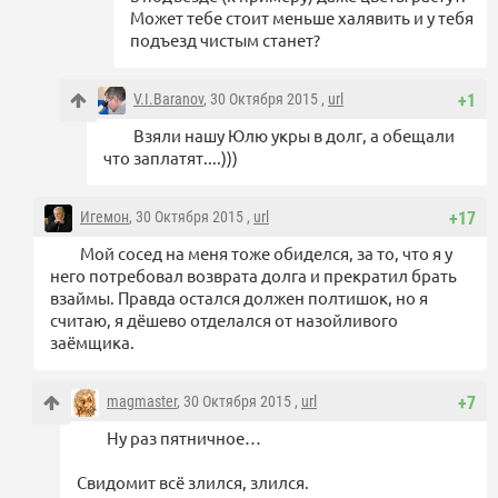
Может тебе стоит меньше халявить и у тебя
подъезд чистым станет?
V.I.Baranov
, 30 Октября 2015 ,
url
+1
Взяли нашу Юлю укры в долг, а обещали
что заплатят....)))
Игемон
, 30 Октября 2015 ,
url
+17
Мой сосед на меня тоже обиделся, за то, что я у
него потребовал возврата долга и прекратил брать
взаймы. Правда остался должен полтишок, но я
считаю, я дёшево отделался от назойливого
заёмщика.
magmaster
, 30 Октября 2015 ,
url
+7
Ну раз пятничное…
Свидомит всё злился, злился.