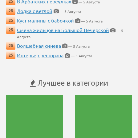
В Арбатских переулках
25
— 5 Августа
Лодка с ветлой
25
— 5 Августа
Куст малины с бабочкой
25
— 5 Августа
Смена жильцов на Большой Печерской
25
— 5
Августа
Волшебная синева
25
— 5 Августа
Интерьер ресторана
25
— 5 Августа
Лучшее в категории