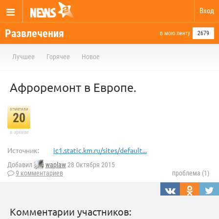
Вход
Развлечения
в мою ленту
2679
Лучшее
Горячее
Новое
Афроремонт в Европе.
отметили
20
в архиве
Источник:
ic1.static.km.ru/sites/default...
Добавил
waplaw
28 Октября 2015
9 комментариев
проблема (1)
Комментарии участников: