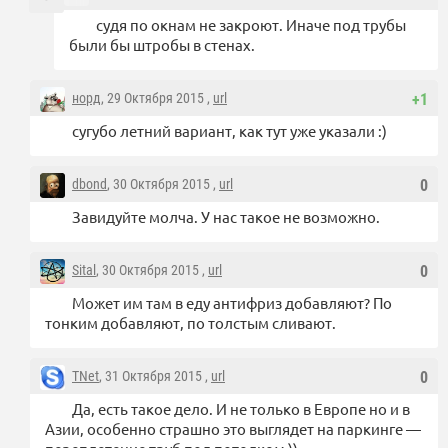
судя по окнам не закроют. Иначе под трубы
были бы штробы в стенах.
норд
, 29 Октября 2015 ,
url
+1
сугубо летний вариант, как тут уже указали :)
dbond
, 30 Октября 2015 ,
url
0
Завидуйте молча. У нас такое не возможно.
Sital
, 30 Октября 2015 ,
url
0
Может им там в еду антифриз добавляют? По
тонким добавляют, по толстым сливают.
TNet
, 31 Октября 2015 ,
url
0
Да, есть такое дело. И не только в Европе но и в
Азии, особенно страшно это выглядет на паркинге —