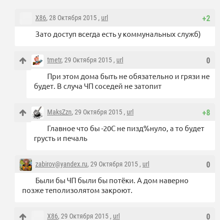
X86
, 28 Октября 2015 ,
url
+2
Зато доступ всегда есть у коммунальных служб)
tmetr
, 29 Октября 2015 ,
url
0
При этом дома быть не обязательно и грязи не
будет. В случа ЧП соседей не затопит
MaksZzn
, 29 Октября 2015 ,
url
+8
Главное что бы -20С не пизд%нуло, а то будет
грусть и печаль
zabirov@yandex.ru
, 29 Октября 2015 ,
url
0
Были бы ЧП были бы потёки. А дом наверно
позже теполизолятом закроют.
X86
, 29 Октября 2015 ,
url
0