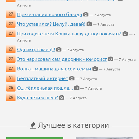
Августа
Презентация нового блюда
27
— 7 Августа
Что уставился? Целуй, давай!
27
— 7 Августа
Приходите тётя Кошка нашу детку покачать!
27
— 7
Августа
Однако, самец!!!
27
— 7 Августа
Это нарисовал сам дворник - юморист
27
— 7 Августа
Волга - машина для всей семьи
27
— 7 Августа
Бесплатный интернет
31
— 7 Августа
О....тёпленькая пошла...
26
— 7 Августа
Куда летим шеф?
26
— 7 Августа
Лучшее в категории