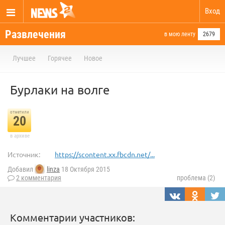
Вход
Развлечения
в мою ленту
2679
Лучшее
Горячее
Новое
Бурлаки на волге
отметили
20
в архиве
Источник:
https://scontent.xx.fbcdn.net/...
Добавил
linza
18 Октября 2015
2 комментария
проблема (2)
Комментарии участников: