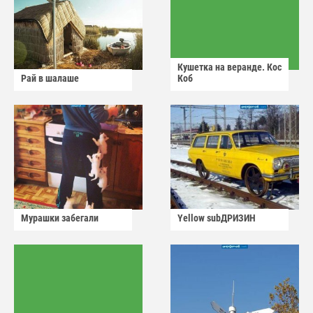
Кушетка на веранде. Кос
Рай в шалаше
Коб
Мурашки забегали
Yellow subДРИЗИН