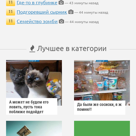
Где-то в глубинке
11
— 43 минуты назад
Подгоревший сырник
11
— 44 минуты назад
Семейство зомби
11
— 44 минуты назад
Лучшее в категории
А может не будем его
Да были же сосиски, я ж
ловить, пусть тока
помню!!
поближе подойдет