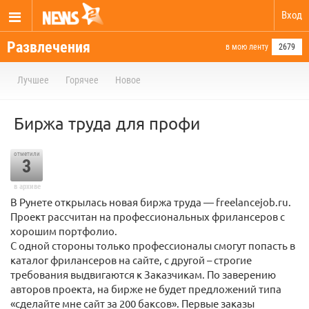
Вход
Развлечения
в мою ленту
2679
Лучшее
Горячее
Новое
Биржа труда для профи
отметили
3
в архиве
В Рунете открылась новая биржа труда — freelancejob.ru.
Проект рассчитан на профессиональных фрилансеров с
хорошим портфолио.
С одной стороны только профессионалы смогут попасть в
каталог фрилансеров на сайте, с другой – строгие
требования выдвигаются к Заказчикам. По заверению
авторов проекта, на бирже не будет предложений типа
«сделайте мне сайт за 200 баксов». Первые заказы