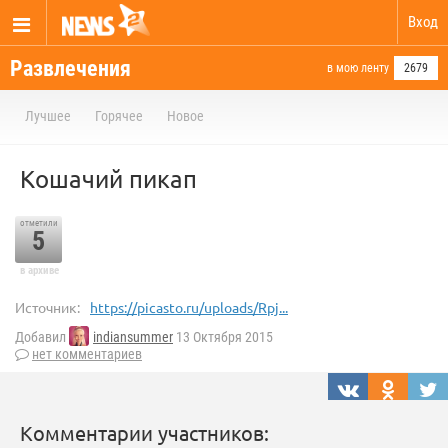
Вход
Развлечения
в мою ленту
2679
Лучшее
Горячее
Новое
Кошачий пикап
отметили
5
в архиве
Источник:
https://picasto.ru/uploads/Rpj...
Добавил
indiansummer
13 Октября 2015
нет комментариев
Комментарии участников: