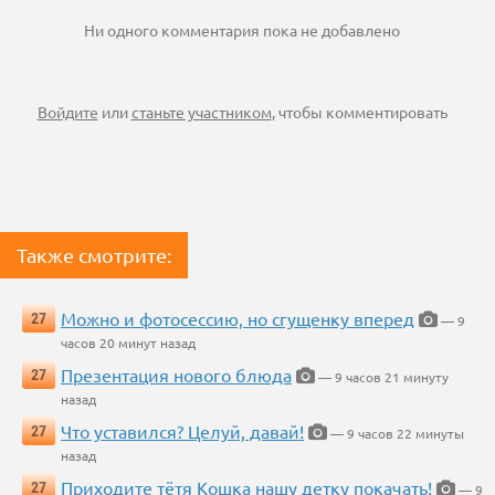
Ни одного комментария пока не добавлено
Войдите
или
станьте участником
, чтобы комментировать
Также смотрите:
Можно и фотосессию, но сгущенку вперед
27
— 9
часов 20 минут назад
Презентация нового блюда
27
— 9 часов 21 минуту
назад
Что уставился? Целуй, давай!
27
— 9 часов 22 минуты
назад
Приходите тётя Кошка нашу детку покачать!
27
— 9