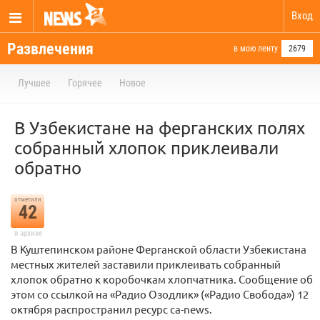
Вход
Развлечения
в мою ленту
2679
Лучшее
Горячее
Новое
В Узбекистане на ферганских полях
собранный хлопок приклеивали
обратно
отметили
42
в архиве
В Куштепинском районе Ферганской области Узбекистана
местных жителей заставили приклеивать собранный
хлопок обратно к коробочкам хлопчатника. Сообщение об
этом со ссылкой на «Радио Озодлик» («Радио Свобода») 12
октября распространил ресурс ca-news.