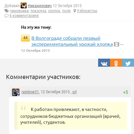
Добавил
Никандрович
12 Октября 2015
чиновники
,
показуха
,
хлопок
,
поля
Узбекистан
6 комментариев
На эту же тему:
В Волгограде собрали первый
44
экспериментальный урожай хлопка
—
12 Октября 2015
Комментарии участников:
rainbow31
, 12 Октября 2015 ,
url
+5
К работам привлекают, в частности,
сотрудников бюджетных организаций (врачей,
учителей), студентов.