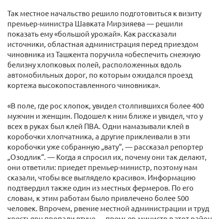
Так местное начальство решило подготовиться к визиту
премьер-министра Шавката Мирзияева — решили
показать ему «большой урожай». Как рассказали
источники, областная администрация перед приездом
чиновника из Ташкента поручила «обеспечить снежную
белизну хлопковых полей, расположенных вдоль
автомобильных дорог, по которым ожидался проезд
кортежа высокопоставленного чиновника».
«В поле, где рос хлопок, увидел столпившихся более 400
мужчин и женщин. Подошел к ним ближе и увидел, что у
всех в руках был клей ПВА. Одни намазывали клей в
коробочки хлопчатника, а другие приклеивали в эти
коробочки уже собранную „вату“, — рассказал репортер
„Озодлик“. — Когда я спросил их, почему они так делают,
они ответили: приедет премьер-министр, поэтому нам
сказали, чтобы все выглядело красиво». Информацию
подтвердил также один из местных фермеров. По его
словам, к этим работам было привлечено более 500
человек. Впрочем, рвение местной администрации и труд
крестьярн пропали втуне — премьер-министр в этот район