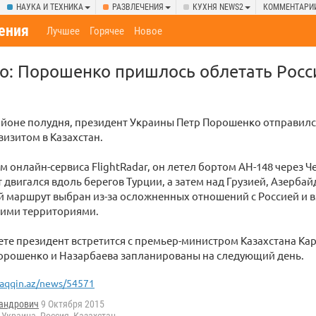
НАУКА И ТЕХНИКА
РАЗВЛЕЧЕНИЯ
КУХНЯ NEWS2
КОММЕНТАРИ
ения
Лучшее
Горячее
Новое
о: Порошенко пришлось облетать Росс
районе полудня, президент Украины Петр Порошенко отправилс
изитом в Казахстан.
м онлайн-сервиса FlightRadar, он летел бортом АН-148 через 
 двигался вдоль берегов Турции, а затем над Грузией, Азерба
 маршрут выбран из-за осложненных отношений с Россией и 
оими территориями.
ете президент встретится с премьер-министром Казахстана К
орошенко и Назарбаева запланированы на следующий день.
aqqin.az/news/54571
андрович
9 Октября 2015