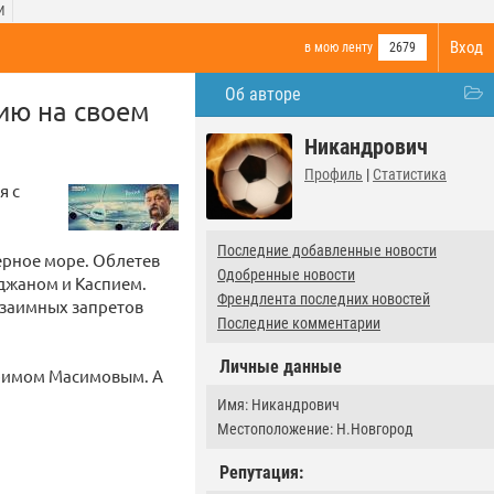
И
Вход
в мою ленту
2679
Об авторе
ию на своем
Никандрович
Профиль
|
Статистика
я с
Последние добавленные новости
Черное море. Облетев
Одобренные новости
йджаном и Каспием.
Френдлента последних новостей
взаимных запретов
Последние комментарии
Личные данные
аримом Масимовым. А
Имя: Никандрович
Местоположение: Н.Новгород
Репутация: