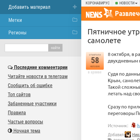
КОРОНАВИРУС
НОВОСТИ
Добавить материал
Развлеч
Метки
Пятничное утр
Регионы
самолете
8 октября, в 
отметили
58
двухдневным в
Последние комментарии
человек
в архиве
Судя по данны
Читайте новости в телеграм
Крым, самолет
Сообщить об ошибке
Такой сложный
летать над св
Топ сайтов
Забаненные участники
Сразу по прил
Правила
переговоры П
Частые вопросы
Источник:
h
Ночная тема
Добавил
Ник