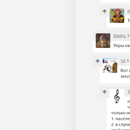
z
Т
Варягъ
, 
Укры о
1sr
, 
Вот 
земл
Т
м
ч
только н
1. насел
2. в слу
этой заг