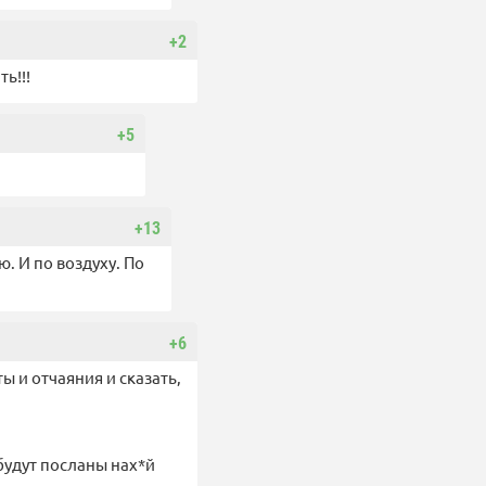
+2
ь!!!
+5
+13
. И по воздуху. По
+6
ы и отчаяния и сказать,
будут посланы нах*й