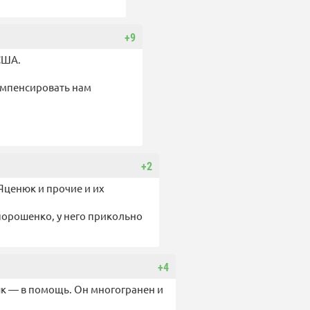
+9
 США.
компенсировать нам
+2
 Яценюк и прочие и их
порошенко, у него прикольно
+4
зык — в помощь. Он многогранен и