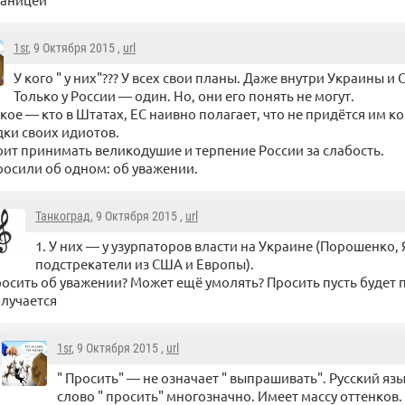
1sr
, 9 Октября 2015 ,
url
У кого " у них"??? У всех свои планы. Даже внутри Украины и
Только у России — один. Но, они его понять не могут.
 кое — кто в Штатах, ЕС наивно полагает, что не придётся им 
ки своих идиотов.
оит принимать великодушие и терпение России за слабость.
осили об одном: об уважении.
Танкоград
, 9 Октября 2015 ,
url
1. У них — у узурпаторов власти на Украине (Порошенко,
подстрекатели из США и Европы).
осить об уважении? Может ещё умолять? Просить пусть будет 
лучается
1sr
, 9 Октября 2015 ,
url
" Просить" — не означает " выпрашивать". Русский я
слово " просить" многозначно. Имеет массу оттенков.