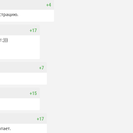
+4
астрацию.
+17
;)))
+7
+15
+17
тает.