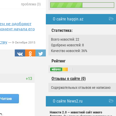
проблема (3)
О сайте haqqin.az
сем не одобряют
омент начала его
Статистика:
Всего новостей: 22
ству
— 9 Октября 2015
Одобрено новостей: 8
Качество новостей: 36%
Рейтинг
+13
Отзывы о сайте (0)
Содержательных отзывов не написано
О сайте News2.ru
Новости 2.0 — новостной сайт нового