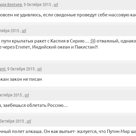
нди Вертнев
, 9 Октября 2015 ,
url
овсем не удивлюсь, если свидомые проведут себе массовую к
ктября 2015 ,
url
 пути крылатых ракет с Каспия в Сирию… ;))) отважный, однако! 
не через Египет, Индийский океан и Пакистан?!
vent
, 9 Октября 2015 ,
url
кам закон не писан
Октября 2015 ,
url
ы, заебешься облетать Россию…
9 Октября 2015 ,
url
ный полет алкаша. Он как выпьет- жалуется, что Путин Мир ша