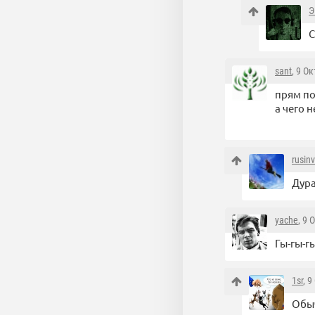
Э
С
sant
, 9 О
прям по
а чего 
rusin
Дура
yache
, 9 
Гы-гы-г
1sr
, 
Обыч