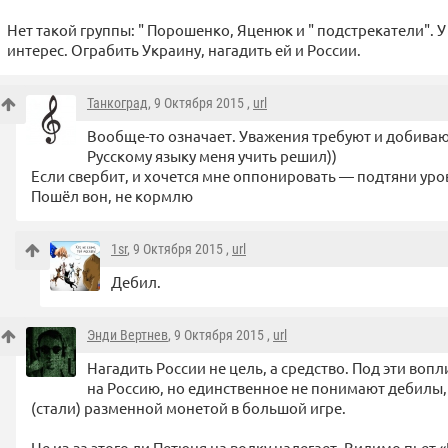
Нет такой группы: " Порошенко, Яценюк и " подстрекатели". 
интерес. Ограбить Украину, нагадить ей и России.
Танкоград
, 9 Октября 2015 ,
url
Вообще-то означает. Уважения требуют и добиваю
Русскому языку меня учить решил))
Если свербит, и хочется мне оппонировать — подтяни ур
Пошёл вон, не кормлю
1sr
, 9 Октября 2015 ,
url
Дебил.
Энди Вертнев
, 9 Октября 2015 ,
url
Нагадить России не цель, а средство. Под эти воп
на Россию, но единственное не понимают дебилы, 
(стали) разменной монетой в большой игре.
Не из-за этого ли Петюня на водку налегает. Видимо пьет 