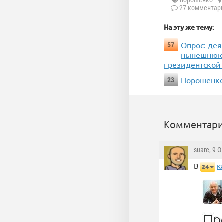
порошенко
27 комментар
На эту же тему:
Опрос: де
57
нынешнюю 
президентской
Порошенко
23
Комментари
suare
, 9 
В
к
24