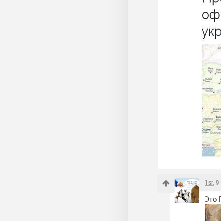
1sr
, 
Это 