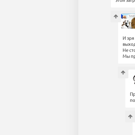
И зря
выход
Не ст
Мы пр
Пр
по