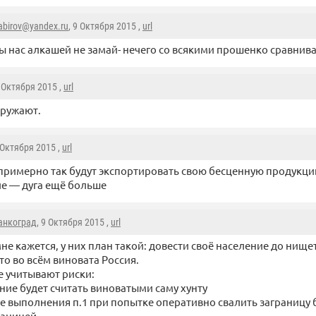
abirov@yandex.ru
, 9 Октября 2015 ,
url
ы нас алкашей не замай- нечего со всякими прошенко сравниват
9 Октября 2015 ,
url
кружают.
9 Октября 2015 ,
url
примерно так будут экспортировать свою бесценную продукцию
е — дуга ещё больше
анкоград
, 9 Октября 2015 ,
url
не кажется, у них план такой: довести своё население до нищет
то во всём виновата Россия.
е учитывают риски:
ение будет считать виноватыми саму хунту
чае выполнения п.1 при попытке оперативно свалить заграницу 
раницей