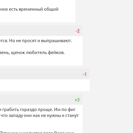
У них есть временный общий
-2
тся. Но не просят и выпрашивают.
овень, щенок любитель фейков.
-1
+3
ли грабить гораздо проще. Им по фиг
что западу они нах не нужны и станут
«Путинку» и жалуется дяде Вове ища