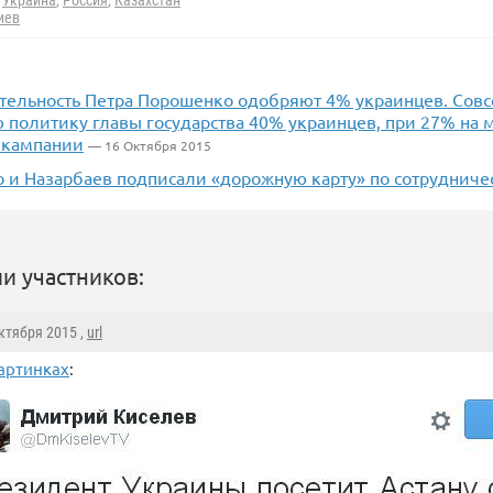
Украина
,
Россия
,
Казахстан
иев
ятельность Петра Порошенко одобряют 4% украинцев. Сов
политику главы государства 40% украинцев, при 27% на м
 кампании
— 16 Октября 2015
 и Назарбаев подписали «дорожную карту» по сотрудниче
и участников:
Октября 2015 ,
url
артинках
: