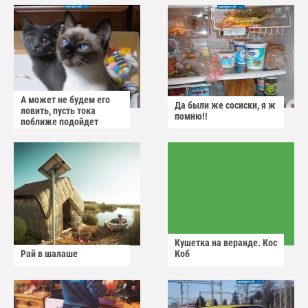
А может не будем его
Да были же сосиски, я ж
ловить, пусть тока
помню!!
поближе подойдет
Кушетка на веранде. Кос
Рай в шалаше
Коб