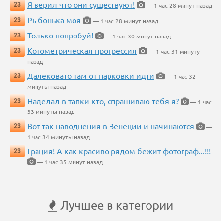
Я верил что они существуют!
23
— 1 час 28 минут назад
Рыбонька моя
23
— 1 час 28 минут назад
Только попробуй!
23
— 1 час 30 минут назад
Котометрическая прогрессия
23
— 1 час 31 минуту
назад
Далековато там от парковки идти
23
— 1 час 32
минуты назад
Наделал в тапки кто, спрашиваю тебя я?
23
— 1 час
33 минуты назад
Вот так наводнения в Венеции и начинаются
23
—
1 час 34 минуты назад
Грация! А как красиво рядом бежит фотограф...!!!
23
— 1 час 35 минут назад
Лучшее в категории