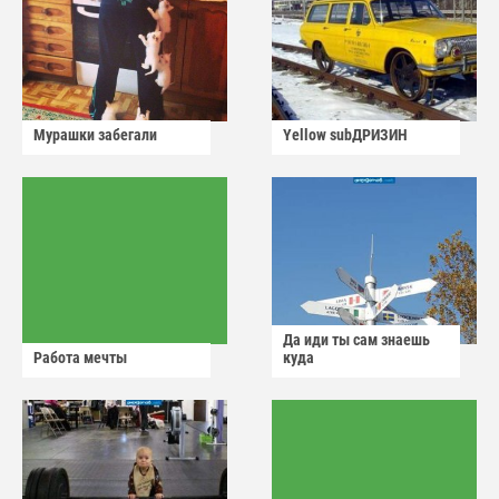
Мурашки забегали
Yellow subДРИЗИН
Да иди ты сам знаешь
Работа мечты
куда