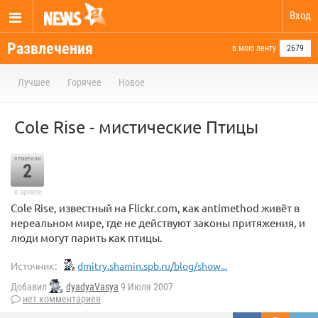
Вход
Развлечения
в мою ленту
2679
Лучшее
Горячее
Новое
Cole Rise - мистические Птицы
отметили
2
в архиве
Cole Rise, известный на Flickr.com, как antimethod живёт в
нереальном мире, где не действуют законы притяжения, и
люди могут парить как птицы.
Источник:
dmitry.shamin.spb.ru/blog/show...
Добавил
dyadyaVasya
9 Июля 2007
нет комментариев