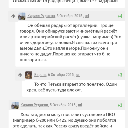
Обамка какие-то радары бещал, вместе с радарами.
Кирилл Рудаков
, 5 Октября 2015 ,
url
+4
Он обещал радары от артиллерии. Проще
говоря. Они обнаруживают миномётный расчёт
или артиллерийский расчёт(пушка например) Это
очень дорогие установки.Я слышал их всего три
амеры дали.Это капля в море.Помоему они
ничего не дадут.Порошенко втирает что б не
опозориться.
Варягъ
, 6 Октября 2015 ,
url
+3
То что Петька втирает это понятно. Один
хрен, всё пусть туда влокут.
Кирилл Рудаков
, 5 Октября 2015 ,
url
+3
Хохлы идиоты могут поставить установки ПВО
(например С-200 или С-125, но думаю они побоятся
это сделать, так как Россия сразу введёт войска и