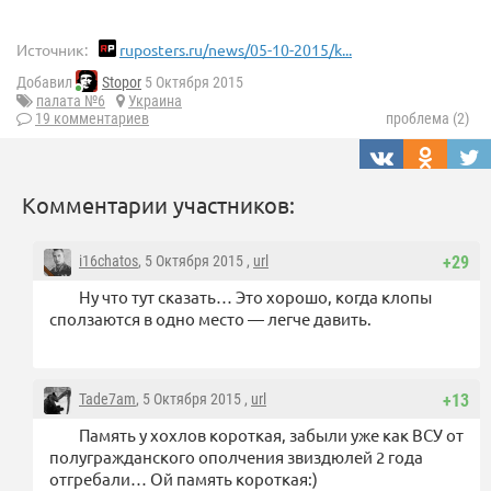
Источник:
ruposters.ru/news/05-10-2015/k...
Добавил
Stopor
5 Октября 2015
палата №6
Украина
19 комментариев
проблема (2)
Комментарии участников:
i16chatos
, 5 Октября 2015 ,
url
+29
Ну что тут сказать… Это хорошо, когда клопы
сползаются в одно место — легче давить.
Tade7am
, 5 Октября 2015 ,
url
+13
Память у хохлов короткая, забыли уже как ВСУ от
полугражданского ополчения звиздюлей 2 года
отгребали… Ой память короткая:)