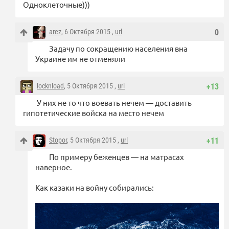
Одноклеточные)))
arez
, 6 Октября 2015 ,
url
0
Задачу по сокращению населения вна
Украине им не отменяли
locknload
, 5 Октября 2015 ,
url
+13
У них не то что воевать нечем — доставить
гипотетические войска на место нечем
Stopor
, 5 Октября 2015 ,
url
+11
По примеру беженцев — на матрасах
наверное.
Как казаки на войну собирались: