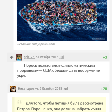
источник: s00.yaplakal.com
spb125
, 5 Октября 2015 ,
url
+3
Порось похвастался «дипломатическим
прорывом» — США обещали дать вооружение
укре.
Никандрович
, 5 Октября 2015 ,
url
+20
Для того, чтобы петиция была рассмотрена
Петром Порошенко, она должна набрать 25000