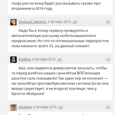
тогда уже не кому будет рассказывать сказки про
вторжение в 2014 году.
Злобыня_Никитич
, 5 Октября 2015 ,
url
+5
Надо бы к этому сервису прикрутить и
автоматическую рассылку мобилизационного
предписания. Но что-то потенциальных террористов
пока немного: всего 55, на данный момент.
KissMan
, 6 Октября 2015 ,
url
+3
Ааа, они надеются диверсантов засылать, чтобы
те перед взлётом наших самолётов ВПП втихаря
шматом сала смазывали! Так один хер не поможет —
на самолётах противобуксовочная система (если она
вааще существует, я не в курсе) похлеще, чем у
Бугатти «Вэйрон»!
dzhankoy
, 6 Октября 2015 ,
url
+5