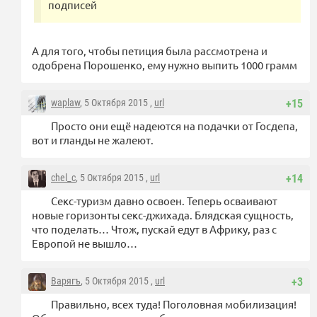
подписей
А для того, чтобы петиция была рассмотрена и
одобрена Порошенко, ему нужно выпить 1000 грамм
waplaw
, 5 Октября 2015 ,
url
+15
Просто они ещё надеются на подачки от Госдепа,
вот и гланды не жалеют.
chel_c
, 5 Октября 2015 ,
url
+14
Секс-туризм давно освоен. Теперь осваивают
новые горизонты секс-джихада. Блядская сущность,
что поделать… Чтож, пускай едут в Африку, раз с
Европой не вышло…
Варягъ
, 5 Октября 2015 ,
url
+3
Правильно, всех туда! Поголовная мобилизация!