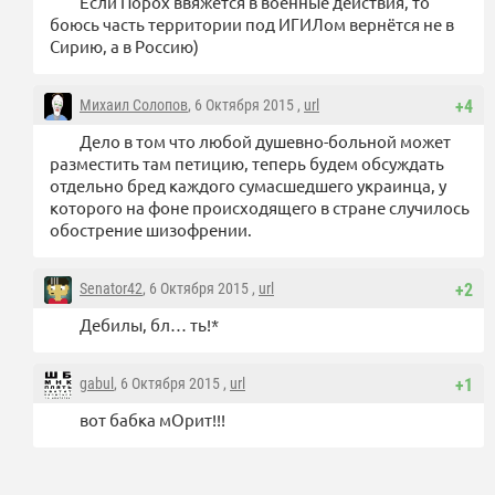
Если Порох ввяжется в военные действия, то
боюсь часть территории под ИГИЛом вернётся не в
Сирию, а в Россию)
Михаил Солопов
, 6 Октября 2015 ,
url
+4
Дело в том что любой душевно-больной может
разместить там петицию, теперь будем обсуждать
отдельно бред каждого сумасшедшего украинца, у
которого на фоне происходящего в стране случилось
обострение шизофрении.
Senator42
, 6 Октября 2015 ,
url
+2
Дебилы, бл… ть!*
gabul
, 6 Октября 2015 ,
url
+1
вот бабка мОрит!!!