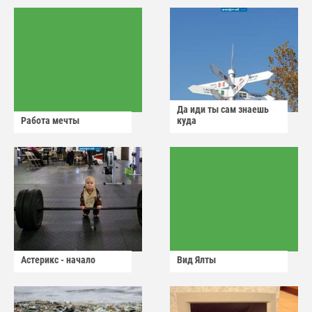
Да иди ты сам знаешь
Работа мечты
куда
Астерикс - начало
Вид Ялты