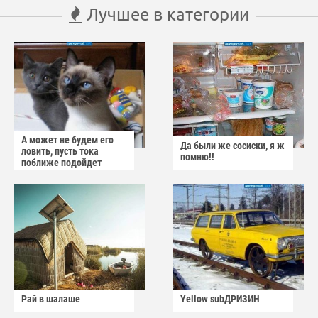
Лучшее в категории
А может не будем его
Да были же сосиски, я ж
ловить, пусть тока
помню!!
поближе подойдет
Рай в шалаше
Yellow subДРИЗИН