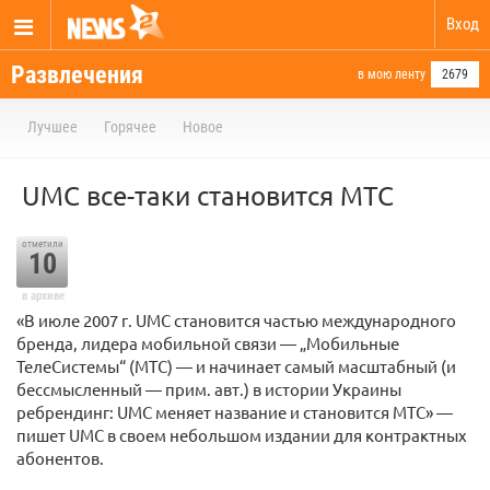
Вход
Развлечения
в мою ленту
2679
Лучшее
Горячее
Новое
UMC все-таки становится МТС
отметили
10
в архиве
«В июле 2007 г. UMC становится частью международного
бренда, лидера мобильной связи — „Мобильные
ТелеСистемы“ (МТС) — и начинает самый масштабный (и
бессмысленный — прим. авт.) в истории Украины
ребрендинг: UMC меняет название и становится МТС» —
пишет UMC в своем небольшом издании для контрактных
абонентов.