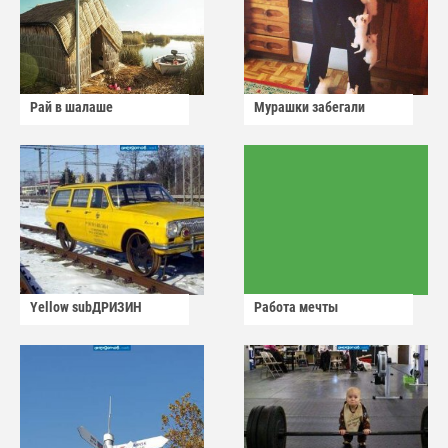
Рай в шалаше
Мурашки забегали
Yellow subДРИЗИН
Работа мечты