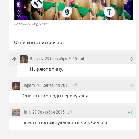
источник: img.vz.ru
Отпишись, не молчи…
Варягъ
, 23 Сентября 2015 ,
url
0
Ныряют в тину.
Варягъ
, 23 Сентября 2015 ,
url
0
Они так там поди перепуганы.
Haifi
, 23 Сентября 2015 ,
url
+1
Была на их выступлении в мае. Сильно!