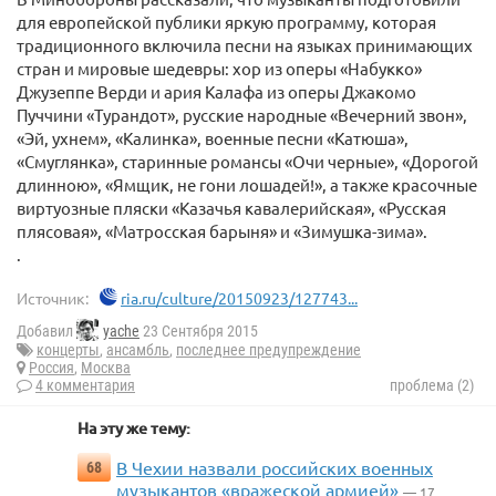
для европейской публики яркую программу, которая
традиционного включила песни на языках принимающих
стран и мировые шедевры: хор из оперы «Набукко»
Джузеппе Верди и ария Калафа из оперы Джакомо
Пуччини «Турандот», русские народные «Вечерний звон»,
«Эй, ухнем», «Калинка», военные песни «Катюша»,
«Смуглянка», старинные романсы «Очи черные», «Дорогой
длинною», «Ямщик, не гони лошадей!», а также красочные
виртуозные пляски «Казачья кавалерийская», «Русская
плясовая», «Матросская барыня» и «Зимушка-зима».
.
Источник:
ria.ru/culture/20150923/127743...
Добавил
yache
23 Сентября 2015
концерты
,
ансамбль
,
последнее предупреждение
Россия
,
Москва
4 комментария
проблема (2)
На эту же тему:
В Чехии назвали российских военных
68
музыкантов «вражеской армией»
— 17