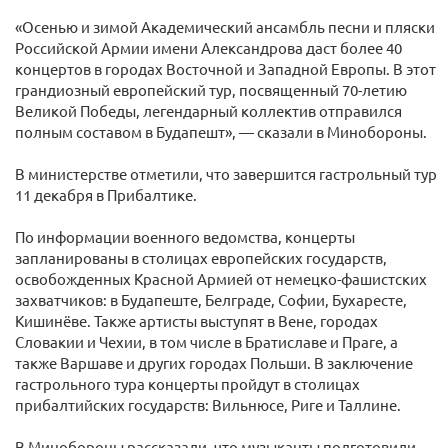
«Осенью и зимой Академический ансамбль песни и пляски
Российской Армии имени Александрова даст более 40
концертов в городах Восточной и Западной Европы. В этот
грандиозный европейский тур, посвященный 70-летию
Великой Победы, легендарный коллектив отправился
полным составом в Будапешт», — сказали в Минобороны.
В министерстве отметили, что завершится гастрольный тур
11 декабря в Прибалтике.
По информации военного ведомства, концерты
запланированы в столицах европейских государств,
освобожденных Красной Армией от немецко-фашистских
захватчиков: в Будапеште, Белграде, Софии, Бухаресте,
Кишинёве. Также артисты выступят в Вене, городах
Словакии и Чехии, в том числе в Братиславе и Праге, а
также Варшаве и других городах Польши. В заключение
гастрольного тура концерты пройдут в столицах
прибалтийских государств: Вильнюсе, Риге и Таллине.
В Минобороны рассказали, что музыканты подготовили