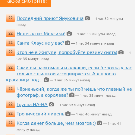
Также смотрите:
Последний приют Януковича
22
— 1 час 32 минуты
назад
Нелегал из Мексики!
22
— 1 час 33 минуты назад
Санта Клаус не у вас?
22
— 1 час 34 минуты назад
Этоя не в Жигуле, попробуйте резину снять!
22
— 1
час 35 минут назад
Сами вы наркоманы и алкаши, если белочка у вас
22
только с пьянкой ассоциируется. А я просто
красавица под...
— 1 час 36 минут назад
Чёрненький, когда же ты поймёшь что главный не
22
фотограф, а королева?
— 1 час 38 минут назад
Группа НА-НА
22
— 1 час 39 минут назад
Тропический ливень
22
— 1 час 40 минут назад
Когда денег больше, чем мозгов :)
22
— 1 час 41
минуту назад