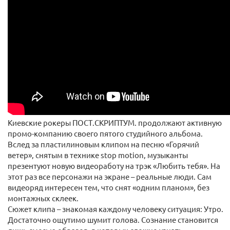
Киевские рокеры ПОСТ.СКРИПТУМ. продолжают активную
промо-компанию своего пятого студийного альбома.
Вслед за пластилиновым клипом на песню «Горячий
ветер», снятым в технике stop motion, музыканты
презентуют новую видеоработу на трэк «Любить тебя». На
этот раз все персонажи на экране – реальные люди. Сам
видеоряд интересен тем, что снят «одним планом», без
монтажных склеек.
Сюжет клипа – знакомая каждому человеку ситуация: Утро.
Достаточно ощутимо шумит голова. Сознание становится