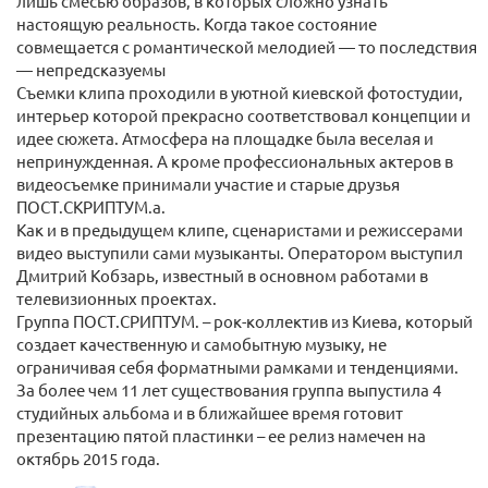
лишь смесью образов, в которых сложно узнать
настоящую реальность. Когда такое состояние
совмещается с романтической мелодией — то последствия
— непредсказуемы
Съемки клипа проходили в уютной киевской фотостудии,
интерьер которой прекрасно соответствовал концепции и
идее сюжета. Атмосфера на площадке была веселая и
непринужденная. А кроме профессиональных актеров в
видеосъемке принимали участие и старые друзья
ПОСТ.СКРИПТУМ.а.
Как и в предыдущем клипе, сценаристами и режиссерами
видео выступили сами музыканты. Оператором выступил
Дмитрий Кобзарь, известный в основном работами в
телевизионных проектах.
Группа ПОСТ.СРИПТУМ. – рок-коллектив из Киева, который
создает качественную и самобытную музыку, не
ограничивая себя форматными рамками и тенденциями.
За более чем 11 лет существования группа выпустила 4
студийных альбома и в ближайшее время готовит
презентацию пятой пластинки – ее релиз намечен на
октябрь 2015 года.