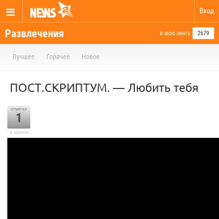
Вход
Развлечения
в мою ленту
2679
Лучшее
Горячее
Новое
ПОСТ.СКРИПТУМ. — Любить тебя
отметил
1
в архиве