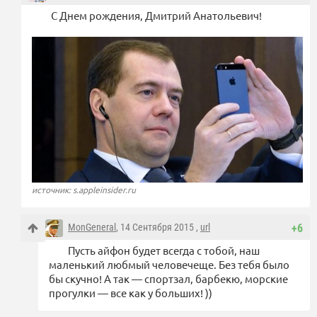
С Днем рождения, Дмитрий Анатольевич!
источник: s.appleinsider.ru
MonGeneral
, 14 Сентября 2015 ,
url
+6
Пусть айфон будет всегда с тобой, наш
маленький любмый человечеще. Без тебя было
бы скучно! А так — спортзал, барбекю, морские
прогулки — все как у больших! ))