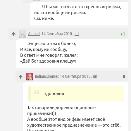
Я бы мог назвать это хреновая рифма,
но это вообще не рифма.
См. ниже.
Anton-f
, 14 Сентября 2015 ,
url
+1
Энцефалитом я болею,
И все, кому ни сообщу,
В ответ мне говорят, жалея:
«Дай Бог здоровия клещу»!
indiansummer
, 14 Сентября 2015 ,
url
0
здоровия
Так говорили дореволюционные
приказчики)))
А вообще этот вид рифмы имеет своё
художественное предназначение — это стёб.
Ну например: