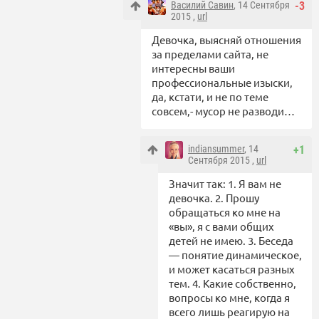
Василий Савин
, 14 Сентября
-3
2015 ,
url
Девочка, выясняй отношения
за пределами сайта, не
интересны ваши
профессиональные изыски,
да, кстати, и не по теме
совсем,- мусор не разводи…
indiansummer
, 14
+1
Сентября 2015 ,
url
Значит так: 1. Я вам не
девочка. 2. Прошу
обращаться ко мне на
«вы», я с вами общих
детей не имею. 3. Беседа
— понятие динамическое,
и может касаться разных
тем. 4. Какие собственно,
вопросы ко мне, когда я
всего лишь реагирую на