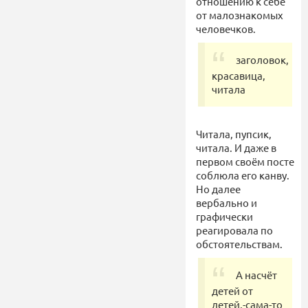
отношению к себе
от малознакомых
человечков.
заголовок,
красавица,
читала
Читала, пупсик,
читала. И даже в
первом своём посте
соблюла его канву.
Но далее
вербально и
графически
реагировала по
обстоятельствам.
А насчёт
детей от
детей,-сама-то