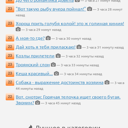
— 3 часа 27 минут назад
"Вот такую рыбу вчера поймал!"
23
— 3 часа 28 минут
назад
Хорош поить голубя колой! это ж голимая химия!
23
— 3 часа 29 минут назад
А моя-то где?
22
— 3 часа 30 минут назад
Дай хоть я тебя приласкаю!
22
— 3 часа 31 минуту назад
Козлы прилетели
23
— 3 часа 32 минуты назад
Троянский слон
23
— 3 часа 33 минуты назад
Кеша красивый...
23
— 3 часа 34 минуты назад
Собака - выражение достоинств хозяина
22
— 3 часа
44 минуты назад
Вот, смотри: Горячая телочка ищет своего бугая.
22
Звоним?
— 3 часа 45 минут назад
Лучшее в категории