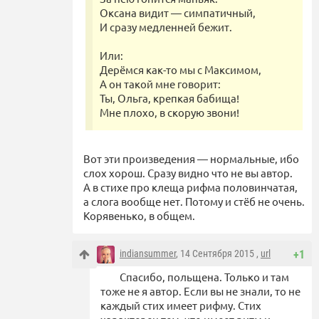
Оксана видит — симпатичный,
И сразу медленней бежит.
Или:
Дерёмся как-то мы с Максимом,
А он такой мне говорит:
Ты, Ольга, крепкая бабища!
Мне плохо, в скорую звони!
Вот эти произведения — нормальные, ибо
слох хорош. Сразу видно что не вы автор.
А в стихе про клеща рифма половинчатая,
а слога вообще нет. Потому и стёб не очень.
Корявенько, в общем.
indiansummer
, 14 Сентября 2015 ,
url
+1
Спасибо, польщена. Только и там
тоже не я автор. Если вы не знали, то не
каждый стих имеет рифму. Стих