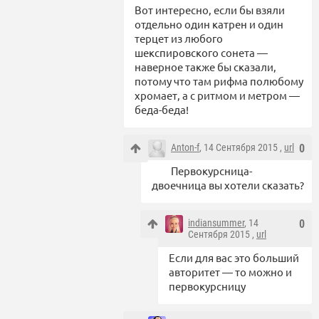
Вот интересно, если бы взяли
отдельно один катрен и один
терцет из любого
шекспировского сонета —
наверное также бы сказали,
потому что там рифма полюбому
хромает, а с ритмом и метром —
беда-беда!
Anton-f
, 14 Сентября 2015 ,
url
0
Первокурсница-
двоечница вы хотели сказать?
indiansummer
, 14
0
Сентября 2015 ,
url
Если для вас это больший
авторитет — то можно и
первокурсницу