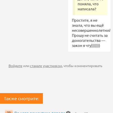
поняла, что
написала?
Простите, я не
знала, что вы ещё
несовершеннолетний.
Прошу не считать за
домогательства —
закон я чту)))))))
Войдите
или
станьте участником
, чтобы комментировать
Также смотрите:
До чего романтика довела
23