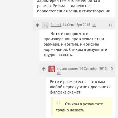
характерен тем, что имеет ритм и
размер. Рифма — далеко не
первостепенная вещь в стихотворении.
Anton-f
, 14 Сентября 2015 ,
url
+1
Вот я и говорю что в
произведении про клеща нет ни
размера, ни ритма, ни рифмы
нормальной. Стихом в результате
трудно назвать.
indiansummer
, 14 Сентября 2015 ,
0
url
Ритм и размер есть — это вам
любой первокурсник-двоечник с
филфака скажет.
Стихом в результате
трудно назвать.