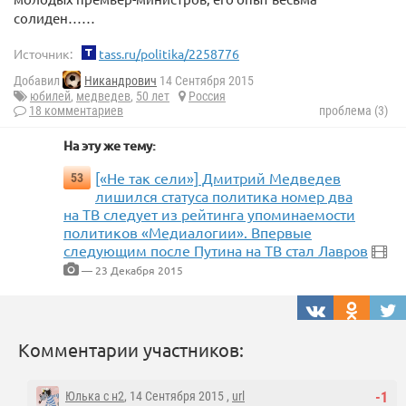
солиден……
Источник:
tass.ru/politika/2258776
Добавил
Никандрович
14 Сентября 2015
юбилей
,
медведев
,
50 лет
Россия
18 комментариев
проблема (3)
На эту же тему:
[«Не так сели»] Дмитрий Медведев
53
лишился статуса политика номер два
на ТВ следует из рейтинга упоминаемости
политиков «Медиалогии». Впервые
следующим после Путина на ТВ стал Лавров
— 23 Декабря 2015
Комментарии участников:
Юлька с н2
, 14 Сентября 2015 ,
url
-1