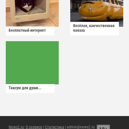
Весёлая, какчественная
Бесплатный интернет
какаха
Таксую для души...
News2.ru
:
О сервисе
|
Статистика
| admin@news2.ru