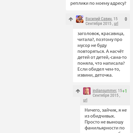
реплики по моему адресу?
Василий Савин
, 15
0
Сентября 2015 ,
url
заголовок, красавица,
читала?, поэтому про
мусор не буду
повторяться. А насчёт
детей от детей,-сама-то
поняла, что написала?
Если обидел чем-то,
извини, деточка.
indiansummer
, 15
+1
Сентября 2015 ,
url
Ничего, зайчик, я не
из обидчивых.
Просто не выношу
фамильярности по