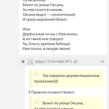
Бежит по улице Оксана,
За нею гонится маньяк.
Оксана видит — симпатичный,
И сразу медленней бежит.
Или:
Дерёмся как-то мы с Максимом,
А он такой мне говорит:
Ты, Ольга, крепкая бабища!
Мне плохо, в скорую звони!
Anton-f
, 14 Сентября 2015 ,
url
+1
Так говорили дореволюционные
приказчики)))
У Пушкина позаимствовал.
Бежит по улице Оксана,
За нею гонится маньяк.