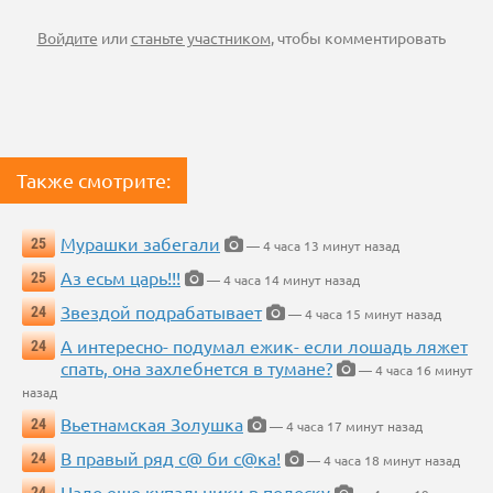
Войдите
или
станьте участником
, чтобы комментировать
Также смотрите:
Мурашки забегали
25
— 4 часа 13 минут назад
Аз есьм царь!!!
25
— 4 часа 14 минут назад
Звездой подрабатывает
24
— 4 часа 15 минут назад
А интересно- подумал ежик- если лошадь ляжет
24
спать, она захлебнется в тумане?
— 4 часа 16 минут
назад
Вьетнамская Золушка
24
— 4 часа 17 минут назад
В правый ряд с@ би с@ка!
24
— 4 часа 18 минут назад
Надо еще купальники в полоску
24