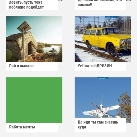
ловить, пусть тока
помню!!
поближе подойдет
Рай в шалаше
Yellow subДРИЗИН
Да иди ты сам знаешь
Работа мечты
куда