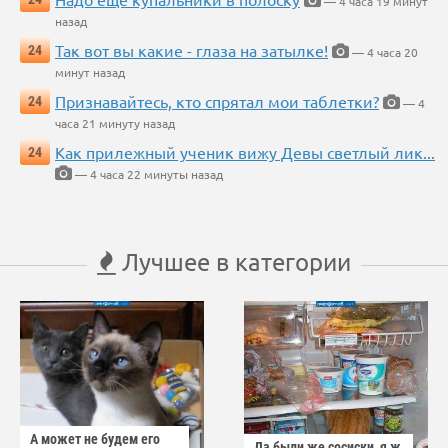
— 4 часа 19 минут
назад
Так вот вы какие - глаза на затылке!
24
— 4 часа 20
минут назад
Признавайтесь, кто спрятал мои таблетки?
24
— 4
часа 21 минуту назад
Как прилежный ученик вижу Девы светлый лик...
24
— 4 часа 22 минуты назад
Лучшее в категории
А может не будем его
Да были же сосиски, я ж