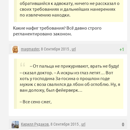
обратившийся к адвокату, ничего не рассказал о
своих требованиях и дальнейших намерениях
по извлечению находки.
Какие нафиг требования? Всё давно строго
регламентировано законом.
magmaster
, 8 Сентября 2015 ,
url
+1
– От пальца не прикуривают, врать не буду!
– сказал доктор. – А искры из глаз летят… Вот
хоть у господина За-госина о прошлом годе
мужик с воза свалился да лбом об оглоблю. Ну, я
вам доложу, был фейерверк…
– Все сено сжег,
Кирилл Рудаков
, 8 Сентября 2015 ,
url
0