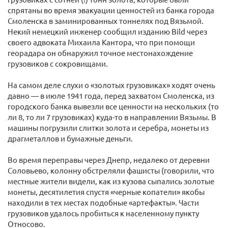
спрятаны во время эвакуации ценностей из банка города
Смоленска в заминированных тоннелях под Вязьмой.
Некий немецкий инженер сообщил изданию Bild через
своего адвоката Михаила Кантора, что при помощи
георадара он обнаружил точное местонахождение
грузовиков с сокровищами.
На самом деле слухи о «золотых грузовиках» ходят очень
давно — в июле 1941 года, перед захватом Смоленска, из
городского банка вывезли все ценности на нескольких (то
ли 8, то ли 7 грузовиках) куда-то в направлении Вязьмы. В
машины погрузили слитки золота и серебра, монеты из
драгметаллов и бумажные деньги.
Во время переправы через Днепр, недалеко от деревни
Соловьево, колонну обстреляли фашисты (говорили, что
местные жители видели, как из кузова сыпались золотые
монеты, десятилетия спустя «черные копатели» якобы
находили в тех местах подобные «артефакты». Части
грузовиков удалось пробиться к населенному пункту
Относово.