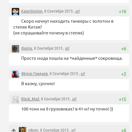
KaperDonjon
, 8 Сентября 2015 ,
url
+10
Скоро начнут находить танкеры с золотом в
степях Китая?
(не спрашивайте почему в степях)
djamix
, 8 Сентября 2015 ,
url
+6
Просто мода пошла на *найденные* сокровища.
Фёдор Гриднев
, 8 Сентября 2015 ,
url
+2
В казну, срочно!
Black_Mad
, 8 Сентября 2015 ,
url
+15
100 тонн на 8 грузовиках? в 41-м? ну точно! ))
nikorn
, 8 Сентября 2015 ,
url
+8