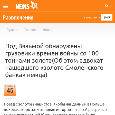
Вход
Развлечения
в мою ленту
2679
Лучшее
Горячее
Новое
Под Вязьмой обнаружены
грузовики времен войны со 100
тоннами золота(Об этом адвокат
нашедшего «золото Смоленского
банка» немца)
отметили
45
в архиве
Поезд с золотом нацистов, якобы найденный в Польше,
похоже, скоро затмит новая история — на сей раз речь о
грузовиках с сотней (!) тонн золота, которые были