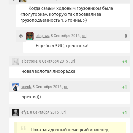
Когда самым ходовым грузовиком была
«полуторка», которую так прозвали за
грузоподъемность 1,5 тонны. :-)
oleg_ws
, 8 Сентября 2015 ,
url
0
Еще был ЗИС, трехтонка!
albatros-s
, 8 Сентября 2015 ,
url
+4
новая золотая лихорадка
vceok
, 8 Сентября 2015 ,
url
+1
Брехня)))
efys
, 8 Сентября 2015 ,
url
+1
Пока загадочный немецкий инженер,