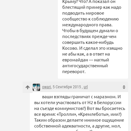
Крыму? Что? А показал он
блестящий пример как надо
подводить мировое
сообщество к соблюдению
международного права.
Чтобы в будущем думали о
последствиях прежде чем
совершить какое-нибудь
Косово. И сделал это изящно
не абы как, а в ответ на
евромайдан — наглый
антигосударственный
переворот.
owari
, 5 Сентября 2015 ,
url
0
ваши взгляды граничат с маразмом. И
вы хотели участвовать от Н2 в Белоруссии
на съезде коммунистов?) Вот вы бросаетесь
все время: «Тролли», «Кремлеботы», иии?)
Таким образом делаете мнимое ощущение
собственной адекватности, а другие, мол,