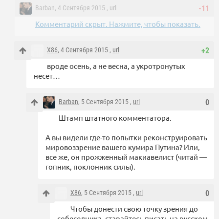
Barban
, 4 Сентября 2015 ,
url
-11
Комментарий скрыт. Нажмите, чтобы показать.
X86
, 4 Сентября 2015 ,
url
+2
вроде осень, а не весна, а укротронутых
несет…
Barban
, 5 Сентября 2015 ,
url
0
Штамп штатного комментатора.
А вы видели где-то попытки реконструировать
мировоззрение вашего кумира Путина? Или,
все же, он прожженный макиавелист (читай —
гопник, поклонник силы).
X86
, 5 Сентября 2015 ,
url
0
Чтобы донести свою точку зрения до
собеседника, старайтесь писать на русском