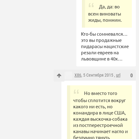
Да, да: во
всем виноваты
жиды, помним.
Кто-бы сомневался…
это вы продажные
пидарасы нацистские
резали евреев на
львовщине в 40х…
X86
, 5 Сентября 2015 ,
url
0
Но вместо того
чтобы сплотится вокруг
какого ни есть, но
командира в лице США,
каждая выскочка-собака
из постперестроечной
канавы начинает нагло и
бездумно тянуть