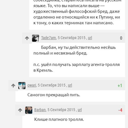
языке. То, что вы написали выше —
художественный философский бред, даже
отдаленно не относящийся ни к Путину, ни
к тому, о каких терминах там написано.
Tade7am
, 5 Сентября 2015 ,
url
0
Барбан, ну ты действительно несёшь
полный и несвязный бред.
п.с. ушёл получать зарплату агента-тролля
в Кремль.
owari
, 5 Сентября 2015 ,
url
+1
Самогон прекращай пить.
Barban
, 5 Сентября 2015 ,
url
-4
Клише платного тролля.