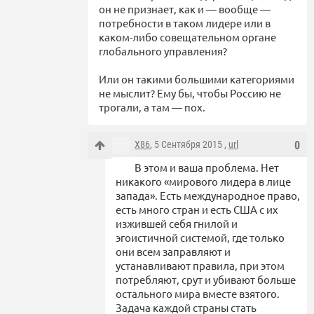
он не признает, как и — вообще —
потребности в таком лидере или в
каком-либо совещательном органе
глобального управления?
Или он такими большими категориями
не мыслит? Ему бы, чтобы Россию не
трогали, а там — пох.
X86
, 5 Сентября 2015 ,
url
0
В этом и ваша проблема. Нет
никакого «мирового лидера в лице
запада». Есть международное право,
есть много стран и есть США с их
изжившей себя гнилой и
эгоистичной системой, где только
они всем заправляют и
устанавливают правила, при этом
потребляют, срут и убивают больше
остального мира вместе взятого.
Задача каждой страны стать