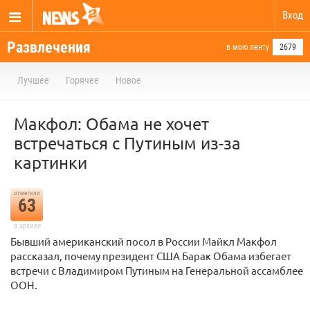
Вход
Развлечения
в мою ленту
2679
Лучшее
Горячее
Новое
Макфол: Обама не хочет
встречаться с Путиным из-за
картинки
отметили
63
в архиве
Бывший американский посол в России Майкл Макфол
рассказал, почему президент США Барак Обама избегает
встречи с Владимиром Путиным на Генеральной ассамблее
ООН.