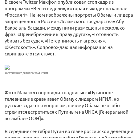
В своем Twitter Макфол опубликовал стопкадр из
программы «Вести недели», которая выходит на канале
«Россия 1». На нем изображены портреты Обамы и лидера
запрещенного в России «Исламского государства» Абу
Бакра аль-Багдади, между ними размещены несколько
фраз: «Пренебрежение к праву других», «Готовность
убивать без суда», «Нетерпимость и агрессия»,
«Жестокость». Сопровождающая информация на
скриншоте отсутствует.
источник: politrussia.com
Фото Макфол сопроводил надписью: «Путинское
телевидение сравнивает Обаму с лидером ИГИЛ, но
русские задаются вопросом, почему Обама не особо
стремится встретиться с Путиным на UNGA [Генеральной
ассамблее ООН]».
В середине сентября Путин во главе российской делегации
должен принять участие в работе Генеральной ассамблеи