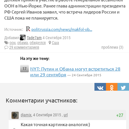
ООН в Нью-Йорке. Ранее глава администрации президента
РФ Сергей Иванов заявил, что встреча лидеров России и
США пока не планируется.
Источник:
politrussia.com/news/makfol-ob...
Добавил
Tade7am
4 Сентября 2015
оон
,
обама
,
обиделся
Сша
29 комментариев
проблема (3)
На эту же тему:
NYT: Путин и Обама могут встретиться 28
17
или 29 сентября
— 24 Сентября 2015
Комментарии участников:
djamix
, 4 Сентября 2015 ,
url
+27
Какая точная картинка-аналогия:)