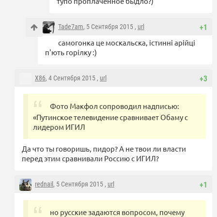
тупо проплаченное быдло?)
Tade7am
, 5 Сентября 2015 ,
url
+1
самогонка це москальска, істинні арійці
п'ють горілку :)
X86
, 4 Сентября 2015 ,
url
+3
Фото Макфол сопроводил надписью:
«Путинское телевидение сравнивает Обаму с
лидером ИГИЛ
Да что ты говоришь, пидор? А не твои ли власти
перед этим сравнивали Россию с ИГИЛ?
rednail
, 5 Сентября 2015 ,
url
+1
но русские задаются вопросом, почему