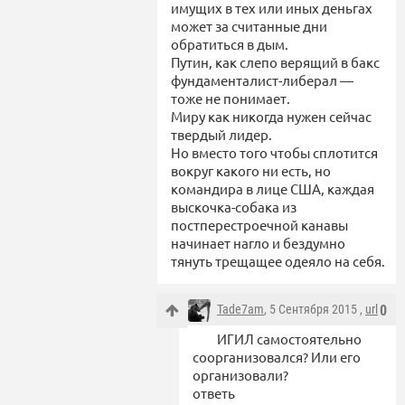
имущих в тех или иных деньгах
может за считанные дни
обратиться в дым.
Путин, как слепо верящий в бакс
фундаменталист-либерал —
тоже не понимает.
Миру как никогда нужен сейчас
твердый лидер.
Но вместо того чтобы сплотится
вокруг какого ни есть, но
командира в лице США, каждая
выскочка-собака из
постперестроечной канавы
начинает нагло и бездумно
тянуть трещащее одеяло на себя.
Tade7am
, 5 Сентября 2015 ,
url
0
ИГИЛ самостоятельно
соорганизовался? Или его
организовали?
ответь