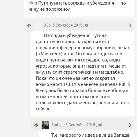
Или Путину иметь взгляды и убеждения — по
чину не положено?
X86
, 5 Сентября 2015 ,
url
0
Взгляды и убеждения Путина
достаточно полно раскрыты в его
посланиях федеральному собранию, речах
(в Мюнхене) и т.д. Он вполне адекватно
видит пути развития государства, видит
угрозы, которые видит над ним и мешают
ему, мыслит стратегически и масштабно.
Пока что он очень заметно сократил
возможности США в нанесении вреда РФ. В
90-е у них было гораздо больше свободы и
возможностей, при этом они этим
пользовались даже меньше, чем пытаются
сейчас.
Barban
, 5 Сентября 2015 ,
url
0
Т.е. мирового лидера в лице Запада