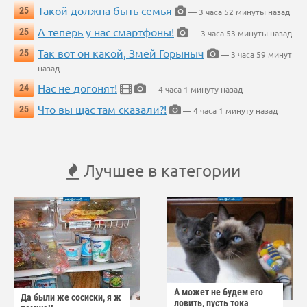
Такой должна быть семья
25
— 3 часа 52 минуты назад
А теперь у нас смартфоны!
25
— 3 часа 53 минуты назад
Так вот он какой, Змей Горыныч
25
— 3 часа 59 минут
назад
Нас не догонят!
24
— 4 часа 1 минуту назад
Что вы щас там сказали?!
25
— 4 часа 1 минуту назад
Лучшее в категории
А может не будем его
Да были же сосиски, я ж
ловить, пусть тока