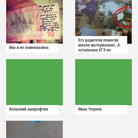
Его родители помогли
школе материально..А
Мы и не сомневались
остальные ЕГЭ не
сдадут
Кольский ашкрофтин
Иван Чернов