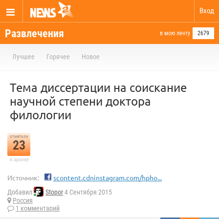
Вход
Развлечения
в мою ленту
2679
Лучшее
Горячее
Новое
Тема диссертации на соискание
научной степени доктора
филологии
отметили
23
в архиве
Источник:
scontent.cdninstagram.com/hpho...
Добавил
Stopor
4 Сентября 2015
Россия
1 комментарий