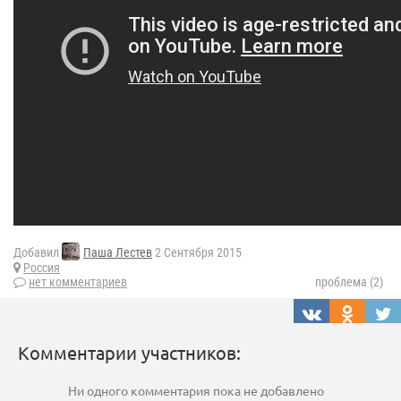
Добавил
Паша Лестев
2 Сентября 2015
Россия
нет комментариев
проблема (2)
Комментарии участников:
Ни одного комментария пока не добавлено